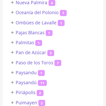
⚬
Nueva Palmira
4
⚬
Oceanía del Polonio
1
⚬
Ombúes de Lavalle
1
⚬
Pajas Blancas
1
⚬
Palmitas
1
⚬
Pan de Azúcar
3
⚬
Paso de los Toros
7
⚬
Paysandu
1
⚬
Paysandú
11
⚬
Piriápolis
2
⚬
Puimayen
2