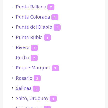
⚬
Punta Ballena
2
⚬
Punta Colorada
4
⚬
Punta del Diablo
1
⚬
Punta Rubia
1
⚬
Rivera
3
⚬
Rocha
2
⚬
Roque Marquez
1
⚬
Rosario
2
⚬
Salinas
1
⚬
Salto, Uruguay
1