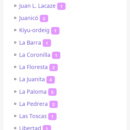
⚬
Juan L. Lacaze
1
⚬
Juanicó
2
⚬
Kiyu-ordeig
1
⚬
La Barra
1
⚬
La Coronilla
1
⚬
La Floresta
2
⚬
La Juanita
4
⚬
La Paloma
5
⚬
La Pedrera
2
⚬
Las Toscas
1
⚬
Libertad
1