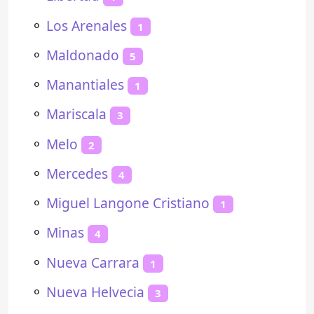
⚬
Los Arenales
1
⚬
Maldonado
5
⚬
Manantiales
1
⚬
Mariscala
3
⚬
Melo
2
⚬
Mercedes
4
⚬
Miguel Langone Cristiano
1
⚬
Minas
4
⚬
Nueva Carrara
1
⚬
Nueva Helvecia
3