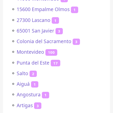
⚬
15600 Empalme Olmos
1
⚬
27300 Lascano
1
⚬
65001 San Javier
3
⚬
Colonia del Sacramento
3
⚬
Montevideo
100
⚬
Punta del Este
17
⚬
Salto
2
⚬
Aiguá
1
⚬
Angostura
1
⚬
Artigas
3