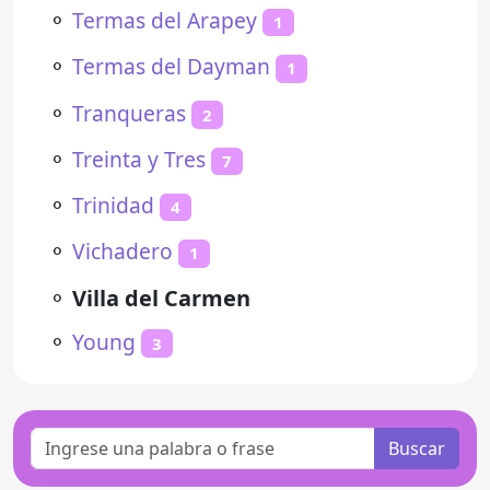
⚬
Termas del Arapey
1
⚬
Termas del Dayman
1
⚬
Tranqueras
2
⚬
Treinta y Tres
7
⚬
Trinidad
4
⚬
Vichadero
1
⚬
Villa del Carmen
⚬
Young
3
Buscar