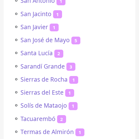
⚬
San Antonio
1
⚬
San Jacinto
1
⚬
San Javier
1
⚬
San José de Mayo
5
⚬
Santa Lucía
2
⚬
Sarandí Grande
3
⚬
Sierras de Rocha
1
⚬
Sierras del Este
1
⚬
Solís de Mataojo
1
⚬
Tacuarembó
2
⚬
Termas de Almirón
1