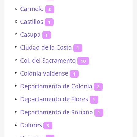
⚬
Carmelo
8
⚬
Castillos
1
⚬
Casupá
1
⚬
Ciudad de la Costa
1
⚬
Col. del Sacramento
10
⚬
Colonia Valdense
1
⚬
Departamento de Colonia
2
⚬
Departamento de Flores
1
⚬
Departamento de Soriano
1
⚬
Dolores
3