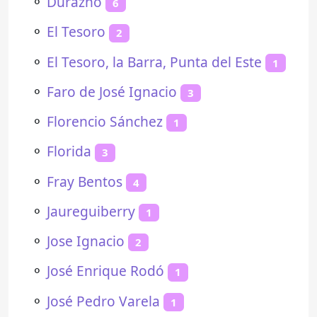
⚬
Durazno
6
⚬
El Tesoro
2
⚬
El Tesoro, la Barra, Punta del Este
1
⚬
Faro de José Ignacio
3
⚬
Florencio Sánchez
1
⚬
Florida
3
⚬
Fray Bentos
4
⚬
Jaureguiberry
1
⚬
Jose Ignacio
2
⚬
José Enrique Rodó
1
⚬
José Pedro Varela
1