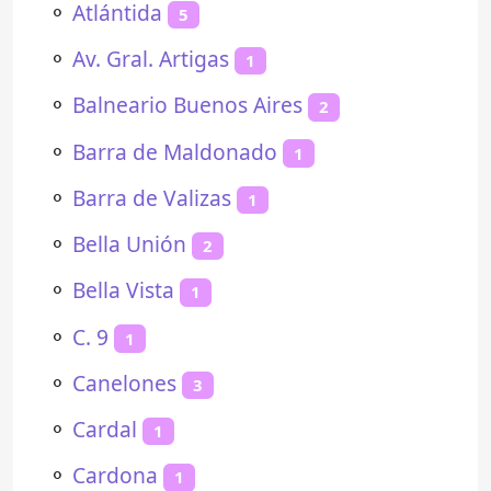
⚬
Atlántida
5
⚬
Av. Gral. Artigas
1
⚬
Balneario Buenos Aires
2
⚬
Barra de Maldonado
1
⚬
Barra de Valizas
1
⚬
Bella Unión
2
⚬
Bella Vista
1
⚬
C. 9
1
⚬
Canelones
3
⚬
Cardal
1
⚬
Cardona
1