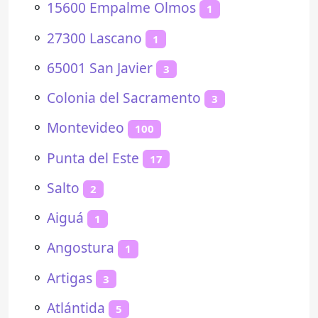
⚬
15600 Empalme Olmos
1
⚬
27300 Lascano
1
⚬
65001 San Javier
3
⚬
Colonia del Sacramento
3
⚬
Montevideo
100
⚬
Punta del Este
17
⚬
Salto
2
⚬
Aiguá
1
⚬
Angostura
1
⚬
Artigas
3
⚬
Atlántida
5