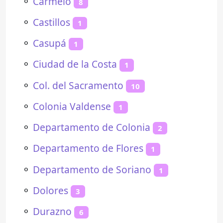
⚬
Carmelo
8
⚬
Castillos
1
⚬
Casupá
1
⚬
Ciudad de la Costa
1
⚬
Col. del Sacramento
10
⚬
Colonia Valdense
1
⚬
Departamento de Colonia
2
⚬
Departamento de Flores
1
⚬
Departamento de Soriano
1
⚬
Dolores
3
⚬
Durazno
6