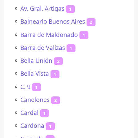
⚬
Av. Gral. Artigas
1
⚬
Balneario Buenos Aires
2
⚬
Barra de Maldonado
1
⚬
Barra de Valizas
1
⚬
Bella Unión
2
⚬
Bella Vista
1
⚬
C. 9
1
⚬
Canelones
3
⚬
Cardal
1
⚬
Cardona
1