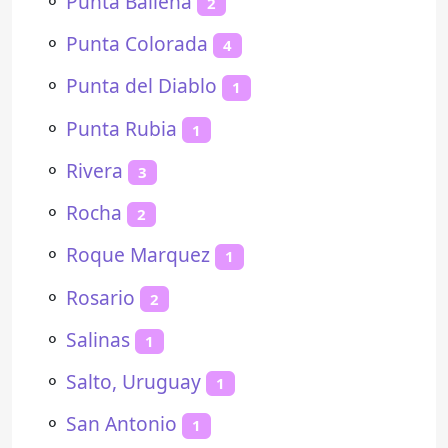
⚬
Punta Ballena
2
⚬
Punta Colorada
4
⚬
Punta del Diablo
1
⚬
Punta Rubia
1
⚬
Rivera
3
⚬
Rocha
2
⚬
Roque Marquez
1
⚬
Rosario
2
⚬
Salinas
1
⚬
Salto, Uruguay
1
⚬
San Antonio
1