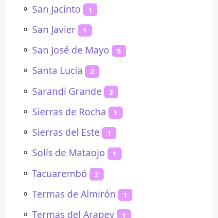
⚬
San Jacinto
1
⚬
San Javier
1
⚬
San José de Mayo
5
⚬
Santa Lucía
2
⚬
Sarandí Grande
3
⚬
Sierras de Rocha
1
⚬
Sierras del Este
1
⚬
Solís de Mataojo
1
⚬
Tacuarembó
2
⚬
Termas de Almirón
1
⚬
Termas del Arapey
1