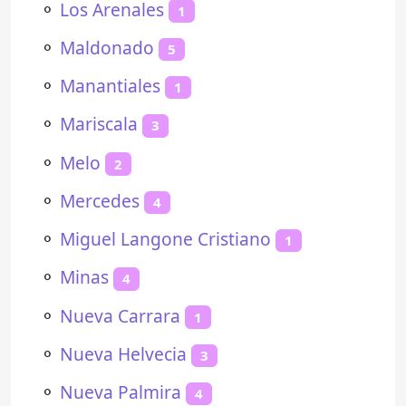
⚬
Los Arenales
1
⚬
Maldonado
5
⚬
Manantiales
1
⚬
Mariscala
3
⚬
Melo
2
⚬
Mercedes
4
⚬
Miguel Langone Cristiano
1
⚬
Minas
4
⚬
Nueva Carrara
1
⚬
Nueva Helvecia
3
⚬
Nueva Palmira
4