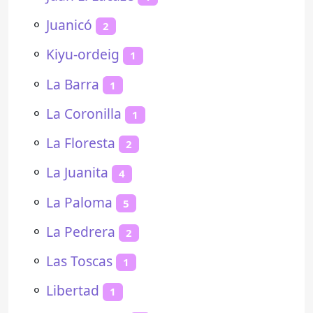
⚬
Juanicó
2
⚬
Kiyu-ordeig
1
⚬
La Barra
1
⚬
La Coronilla
1
⚬
La Floresta
2
⚬
La Juanita
4
⚬
La Paloma
5
⚬
La Pedrera
2
⚬
Las Toscas
1
⚬
Libertad
1