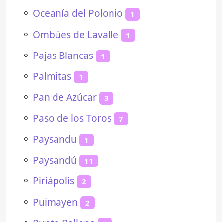
⚬
Oceanía del Polonio
1
⚬
Ombúes de Lavalle
1
⚬
Pajas Blancas
1
⚬
Palmitas
1
⚬
Pan de Azúcar
3
⚬
Paso de los Toros
7
⚬
Paysandu
1
⚬
Paysandú
11
⚬
Piriápolis
2
⚬
Puimayen
2