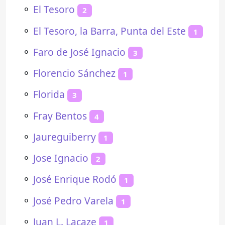
⚬
El Tesoro
2
⚬
El Tesoro, la Barra, Punta del Este
1
⚬
Faro de José Ignacio
3
⚬
Florencio Sánchez
1
⚬
Florida
3
⚬
Fray Bentos
4
⚬
Jaureguiberry
1
⚬
Jose Ignacio
2
⚬
José Enrique Rodó
1
⚬
José Pedro Varela
1
⚬
Juan L. Lacaze
1