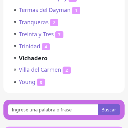
⚬
Termas del Dayman
1
⚬
Tranqueras
2
⚬
Treinta y Tres
7
⚬
Trinidad
4
⚬
Vichadero
⚬
Villa del Carmen
2
⚬
Young
3
Buscar