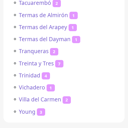
⚬
Tacuarembó
2
⚬
Termas de Almirón
1
⚬
Termas del Arapey
1
⚬
Termas del Dayman
1
⚬
Tranqueras
2
⚬
Treinta y Tres
7
⚬
Trinidad
4
⚬
Vichadero
1
⚬
Villa del Carmen
2
⚬
Young
3