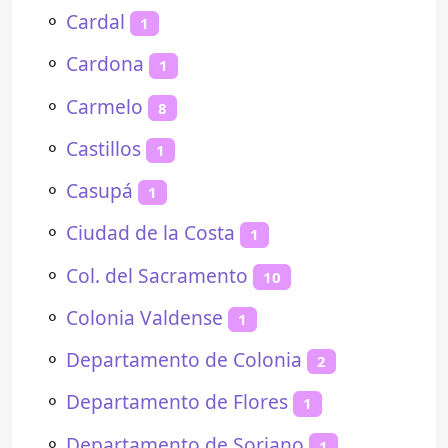
⚬
Cardal
1
⚬
Cardona
1
⚬
Carmelo
8
⚬
Castillos
1
⚬
Casupá
1
⚬
Ciudad de la Costa
1
⚬
Col. del Sacramento
10
⚬
Colonia Valdense
1
⚬
Departamento de Colonia
2
⚬
Departamento de Flores
1
⚬
Departamento de Soriano
1