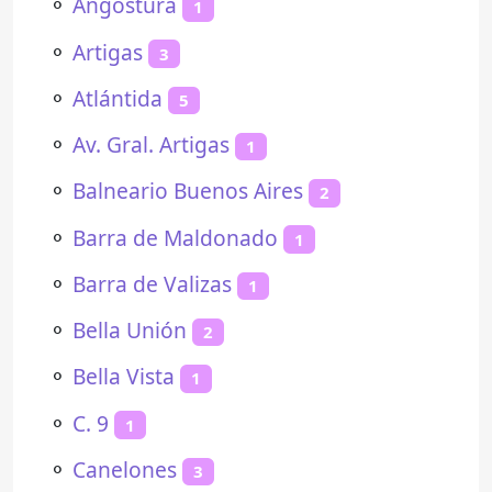
⚬
Angostura
1
⚬
Artigas
3
⚬
Atlántida
5
⚬
Av. Gral. Artigas
1
⚬
Balneario Buenos Aires
2
⚬
Barra de Maldonado
1
⚬
Barra de Valizas
1
⚬
Bella Unión
2
⚬
Bella Vista
1
⚬
C. 9
1
⚬
Canelones
3