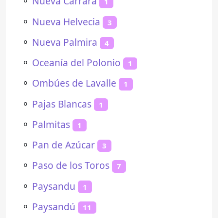
⚬
Nueva Carrara
1
⚬
Nueva Helvecia
3
⚬
Nueva Palmira
4
⚬
Oceanía del Polonio
1
⚬
Ombúes de Lavalle
1
⚬
Pajas Blancas
1
⚬
Palmitas
1
⚬
Pan de Azúcar
3
⚬
Paso de los Toros
7
⚬
Paysandu
1
⚬
Paysandú
11