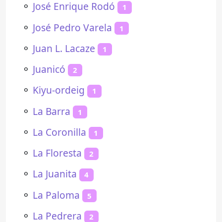
⚬
José Enrique Rodó
1
⚬
José Pedro Varela
1
⚬
Juan L. Lacaze
1
⚬
Juanicó
2
⚬
Kiyu-ordeig
1
⚬
La Barra
1
⚬
La Coronilla
1
⚬
La Floresta
2
⚬
La Juanita
4
⚬
La Paloma
5
⚬
La Pedrera
2