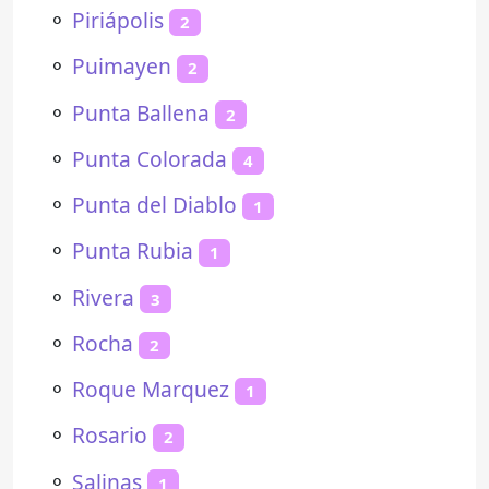
⚬
Piriápolis
2
⚬
Puimayen
2
⚬
Punta Ballena
2
⚬
Punta Colorada
4
⚬
Punta del Diablo
1
⚬
Punta Rubia
1
⚬
Rivera
3
⚬
Rocha
2
⚬
Roque Marquez
1
⚬
Rosario
2
⚬
Salinas
1