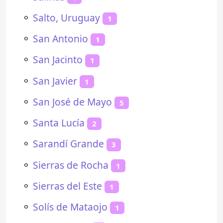
⚬
Salto, Uruguay
1
⚬
San Antonio
1
⚬
San Jacinto
1
⚬
San Javier
1
⚬
San José de Mayo
5
⚬
Santa Lucía
2
⚬
Sarandí Grande
3
⚬
Sierras de Rocha
1
⚬
Sierras del Este
1
⚬
Solís de Mataojo
1