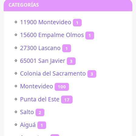
CATEGORÍAS
⚬
11900 Montevideo
1
⚬
15600 Empalme Olmos
1
⚬
27300 Lascano
1
⚬
65001 San Javier
3
⚬
Colonia del Sacramento
3
⚬
Montevideo
100
⚬
Punta del Este
17
⚬
Salto
2
⚬
Aiguá
1