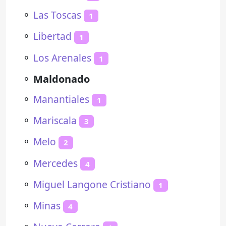
⚬
Las Toscas
1
⚬
Libertad
1
⚬
Los Arenales
1
⚬
Maldonado
⚬
Manantiales
1
⚬
Mariscala
3
⚬
Melo
2
⚬
Mercedes
4
⚬
Miguel Langone Cristiano
1
⚬
Minas
4