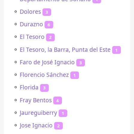
⚬
Dolores
3
⚬
Durazno
6
⚬
El Tesoro
2
⚬
El Tesoro, la Barra, Punta del Este
1
⚬
Faro de José Ignacio
3
⚬
Florencio Sánchez
1
⚬
Florida
3
⚬
Fray Bentos
4
⚬
Jaureguiberry
1
⚬
Jose Ignacio
2