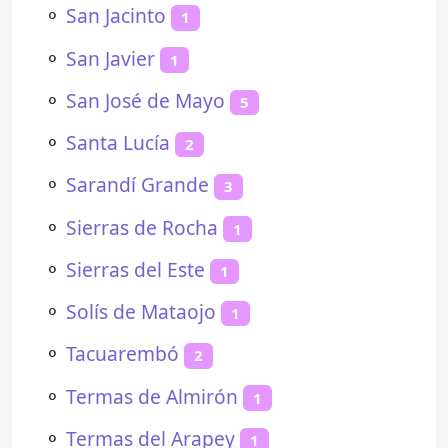
⚬
San Jacinto
1
⚬
San Javier
1
⚬
San José de Mayo
5
⚬
Santa Lucía
2
⚬
Sarandí Grande
3
⚬
Sierras de Rocha
1
⚬
Sierras del Este
1
⚬
Solís de Mataojo
1
⚬
Tacuarembó
2
⚬
Termas de Almirón
1
⚬
Termas del Arapey
1