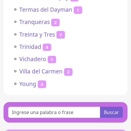
⚬
Termas del Dayman
1
⚬
Tranqueras
2
⚬
Treinta y Tres
7
⚬
Trinidad
4
⚬
Vichadero
1
⚬
Villa del Carmen
2
⚬
Young
3
Buscar