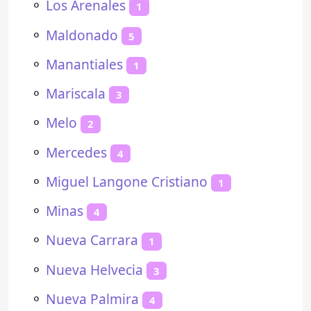
⚬
Los Arenales
1
⚬
Maldonado
5
⚬
Manantiales
1
⚬
Mariscala
3
⚬
Melo
2
⚬
Mercedes
4
⚬
Miguel Langone Cristiano
1
⚬
Minas
4
⚬
Nueva Carrara
1
⚬
Nueva Helvecia
3
⚬
Nueva Palmira
4