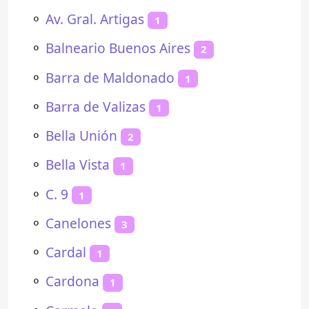
⚬
Av. Gral. Artigas
1
⚬
Balneario Buenos Aires
2
⚬
Barra de Maldonado
1
⚬
Barra de Valizas
1
⚬
Bella Unión
2
⚬
Bella Vista
1
⚬
C. 9
1
⚬
Canelones
3
⚬
Cardal
1
⚬
Cardona
1