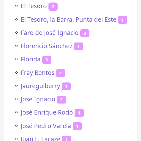
⚬
El Tesoro
2
⚬
El Tesoro, la Barra, Punta del Este
1
⚬
Faro de José Ignacio
3
⚬
Florencio Sánchez
1
⚬
Florida
3
⚬
Fray Bentos
4
⚬
Jaureguiberry
1
⚬
Jose Ignacio
2
⚬
José Enrique Rodó
1
⚬
José Pedro Varela
1
⚬
Juan L. Lacaze
1