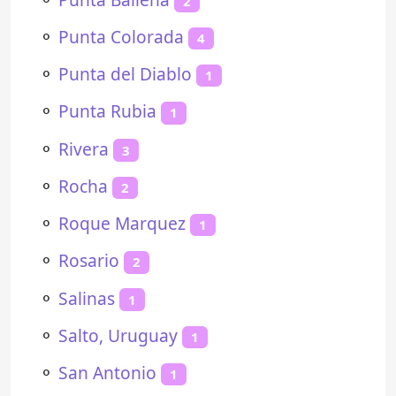
2
⚬
Punta Colorada
4
⚬
Punta del Diablo
1
⚬
Punta Rubia
1
⚬
Rivera
3
⚬
Rocha
2
⚬
Roque Marquez
1
⚬
Rosario
2
⚬
Salinas
1
⚬
Salto, Uruguay
1
⚬
San Antonio
1