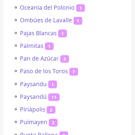
⚬
Oceanía del Polonio
1
⚬
Ombúes de Lavalle
1
⚬
Pajas Blancas
1
⚬
Palmitas
1
⚬
Pan de Azúcar
3
⚬
Paso de los Toros
7
⚬
Paysandu
1
⚬
Paysandú
11
⚬
Piriápolis
2
⚬
Puimayen
2
⚬
Punta Ballena