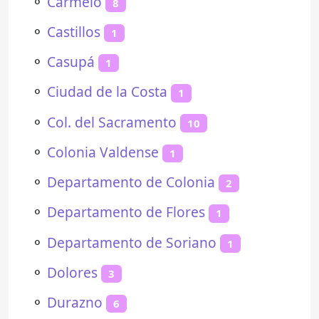
⚬
Carmelo
8
⚬
Castillos
1
⚬
Casupá
1
⚬
Ciudad de la Costa
1
⚬
Col. del Sacramento
10
⚬
Colonia Valdense
1
⚬
Departamento de Colonia
2
⚬
Departamento de Flores
1
⚬
Departamento de Soriano
1
⚬
Dolores
3
⚬
Durazno
6