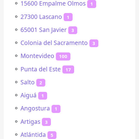
⚬
15600 Empalme Olmos
1
⚬
27300 Lascano
1
⚬
65001 San Javier
3
⚬
Colonia del Sacramento
3
⚬
Montevideo
100
⚬
Punta del Este
17
⚬
Salto
2
⚬
Aiguá
1
⚬
Angostura
1
⚬
Artigas
3
⚬
Atlántida
5