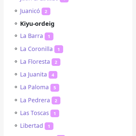
⚬
Juanicó
2
⚬
Kiyu-ordeig
⚬
La Barra
1
⚬
La Coronilla
1
⚬
La Floresta
2
⚬
La Juanita
4
⚬
La Paloma
5
⚬
La Pedrera
2
⚬
Las Toscas
1
⚬
Libertad
1