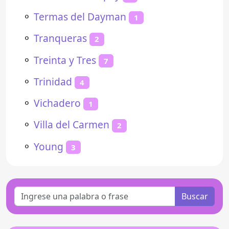
⚬
Termas del Dayman
1
⚬
Tranqueras
2
⚬
Treinta y Tres
7
⚬
Trinidad
4
⚬
Vichadero
1
⚬
Villa del Carmen
2
⚬
Young
3
Buscar