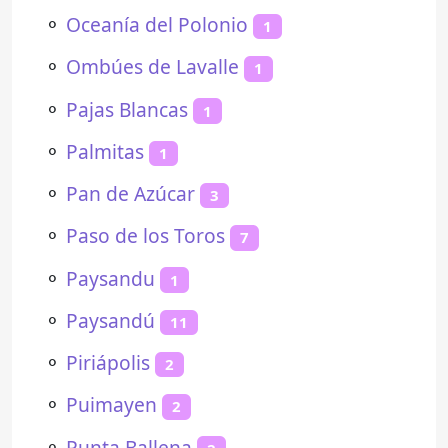
⚬
Oceanía del Polonio
1
⚬
Ombúes de Lavalle
1
⚬
Pajas Blancas
1
⚬
Palmitas
1
⚬
Pan de Azúcar
3
⚬
Paso de los Toros
7
⚬
Paysandu
1
⚬
Paysandú
11
⚬
Piriápolis
2
⚬
Puimayen
2
⚬
Punta Ballena