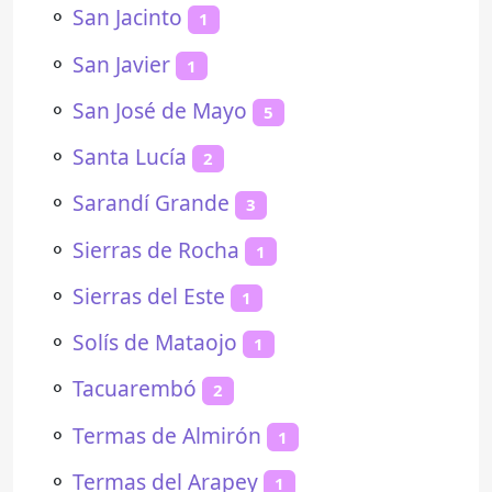
⚬
San Jacinto
1
⚬
San Javier
1
⚬
San José de Mayo
5
⚬
Santa Lucía
2
⚬
Sarandí Grande
3
⚬
Sierras de Rocha
1
⚬
Sierras del Este
1
⚬
Solís de Mataojo
1
⚬
Tacuarembó
2
⚬
Termas de Almirón
1
⚬
Termas del Arapey
1