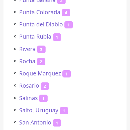
2
⚬
Punta Colorada
4
⚬
Punta del Diablo
1
⚬
Punta Rubia
1
⚬
Rivera
3
⚬
Rocha
2
⚬
Roque Marquez
1
⚬
Rosario
2
⚬
Salinas
1
⚬
Salto, Uruguay
1
⚬
San Antonio
1