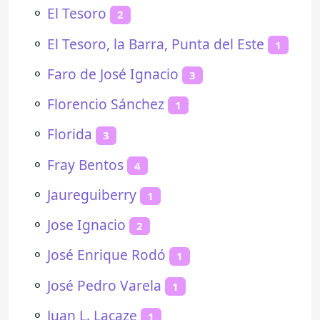
⚬
El Tesoro
2
⚬
El Tesoro, la Barra, Punta del Este
1
⚬
Faro de José Ignacio
3
⚬
Florencio Sánchez
1
⚬
Florida
3
⚬
Fray Bentos
4
⚬
Jaureguiberry
1
⚬
Jose Ignacio
2
⚬
José Enrique Rodó
1
⚬
José Pedro Varela
1
⚬
Juan L. Lacaze
1