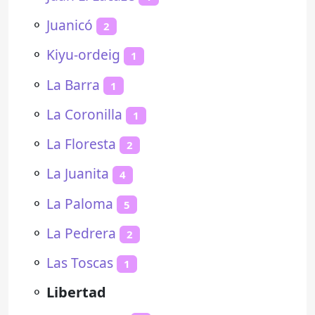
⚬
Juanicó
2
⚬
Kiyu-ordeig
1
⚬
La Barra
1
⚬
La Coronilla
1
⚬
La Floresta
2
⚬
La Juanita
4
⚬
La Paloma
5
⚬
La Pedrera
2
⚬
Las Toscas
1
⚬
Libertad