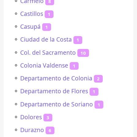
⚬
Carmelo
8
⚬
Castillos
1
⚬
Casupá
1
⚬
Ciudad de la Costa
1
⚬
Col. del Sacramento
10
⚬
Colonia Valdense
1
⚬
Departamento de Colonia
2
⚬
Departamento de Flores
1
⚬
Departamento de Soriano
1
⚬
Dolores
3
⚬
Durazno
6