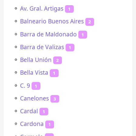
⚬
Av. Gral. Artigas
1
⚬
Balneario Buenos Aires
2
⚬
Barra de Maldonado
1
⚬
Barra de Valizas
1
⚬
Bella Unión
2
⚬
Bella Vista
1
⚬
C. 9
1
⚬
Canelones
3
⚬
Cardal
1
⚬
Cardona
1