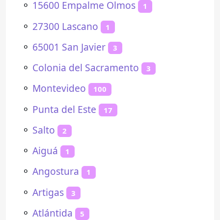
⚬
15600 Empalme Olmos
1
⚬
27300 Lascano
1
⚬
65001 San Javier
3
⚬
Colonia del Sacramento
3
⚬
Montevideo
100
⚬
Punta del Este
17
⚬
Salto
2
⚬
Aiguá
1
⚬
Angostura
1
⚬
Artigas
3
⚬
Atlántida
5