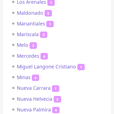
⚬
Los Arenales
1
⚬
Maldonado
5
⚬
Manantiales
1
⚬
Mariscala
3
⚬
Melo
2
⚬
Mercedes
4
⚬
Miguel Langone Cristiano
1
⚬
Minas
4
⚬
Nueva Carrara
1
⚬
Nueva Helvecia
3
⚬
Nueva Palmira
4