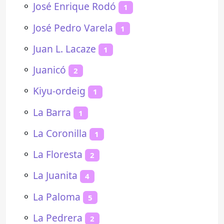
⚬
José Enrique Rodó
1
⚬
José Pedro Varela
1
⚬
Juan L. Lacaze
1
⚬
Juanicó
2
⚬
Kiyu-ordeig
1
⚬
La Barra
1
⚬
La Coronilla
1
⚬
La Floresta
2
⚬
La Juanita
4
⚬
La Paloma
5
⚬
La Pedrera
2