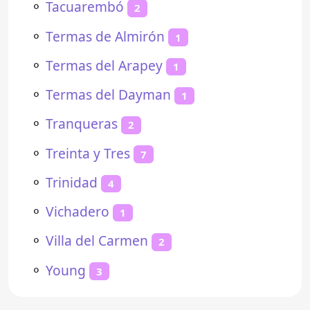
⚬
Tacuarembó
2
⚬
Termas de Almirón
1
⚬
Termas del Arapey
1
⚬
Termas del Dayman
1
⚬
Tranqueras
2
⚬
Treinta y Tres
7
⚬
Trinidad
4
⚬
Vichadero
1
⚬
Villa del Carmen
2
⚬
Young
3