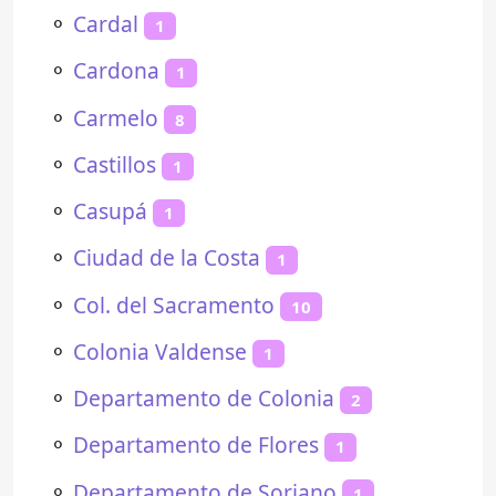
⚬
Cardal
1
⚬
Cardona
1
⚬
Carmelo
8
⚬
Castillos
1
⚬
Casupá
1
⚬
Ciudad de la Costa
1
⚬
Col. del Sacramento
10
⚬
Colonia Valdense
1
⚬
Departamento de Colonia
2
⚬
Departamento de Flores
1
⚬
Departamento de Soriano
1