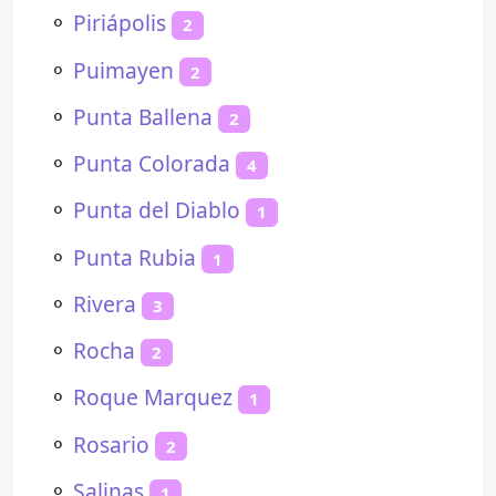
⚬
Piriápolis
2
⚬
Puimayen
2
⚬
Punta Ballena
2
⚬
Punta Colorada
4
⚬
Punta del Diablo
1
⚬
Punta Rubia
1
⚬
Rivera
3
⚬
Rocha
2
⚬
Roque Marquez
1
⚬
Rosario
2
⚬
Salinas
1