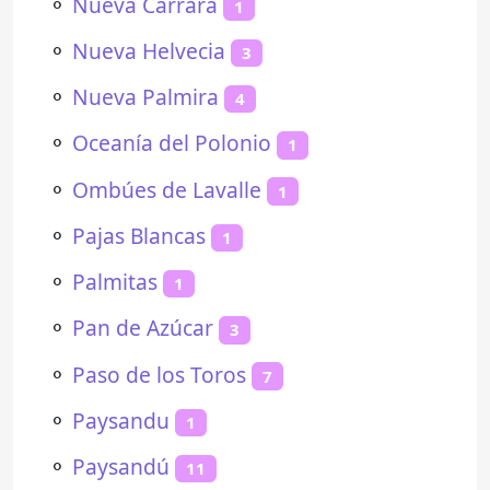
⚬
Nueva Carrara
1
⚬
Nueva Helvecia
3
⚬
Nueva Palmira
4
⚬
Oceanía del Polonio
1
⚬
Ombúes de Lavalle
1
⚬
Pajas Blancas
1
⚬
Palmitas
1
⚬
Pan de Azúcar
3
⚬
Paso de los Toros
7
⚬
Paysandu
1
⚬
Paysandú
11