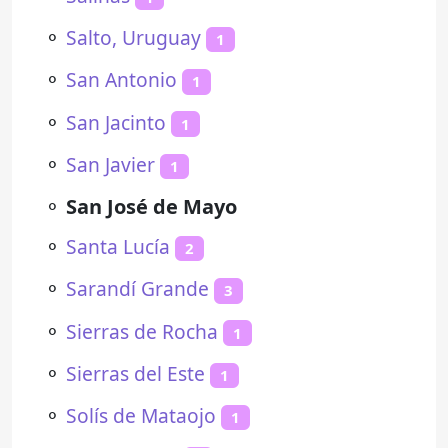
⚬
Salto, Uruguay
1
⚬
San Antonio
1
⚬
San Jacinto
1
⚬
San Javier
1
⚬
San José de Mayo
⚬
Santa Lucía
2
⚬
Sarandí Grande
3
⚬
Sierras de Rocha
1
⚬
Sierras del Este
1
⚬
Solís de Mataojo
1