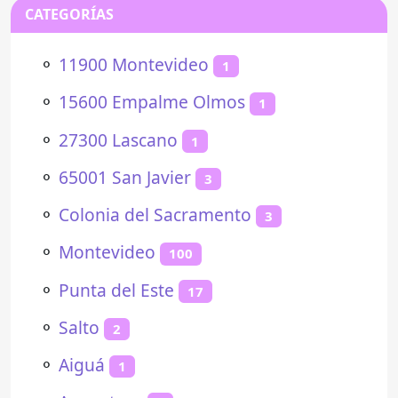
CATEGORÍAS
⚬
11900 Montevideo
1
⚬
15600 Empalme Olmos
1
⚬
27300 Lascano
1
⚬
65001 San Javier
3
⚬
Colonia del Sacramento
3
⚬
Montevideo
100
⚬
Punta del Este
17
⚬
Salto
2
⚬
Aiguá
1