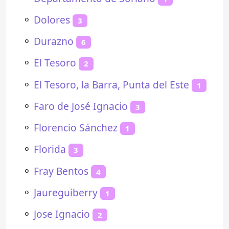
⚬
Dolores
3
⚬
Durazno
6
⚬
El Tesoro
2
⚬
El Tesoro, la Barra, Punta del Este
1
⚬
Faro de José Ignacio
3
⚬
Florencio Sánchez
1
⚬
Florida
3
⚬
Fray Bentos
4
⚬
Jaureguiberry
1
⚬
Jose Ignacio
2