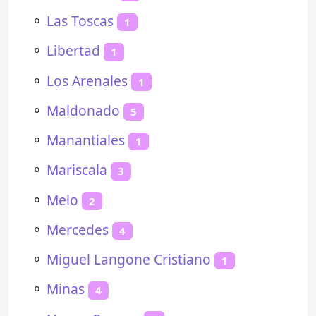
⚬
Las Toscas
1
⚬
Libertad
1
⚬
Los Arenales
1
⚬
Maldonado
5
⚬
Manantiales
1
⚬
Mariscala
3
⚬
Melo
2
⚬
Mercedes
4
⚬
Miguel Langone Cristiano
1
⚬
Minas
4