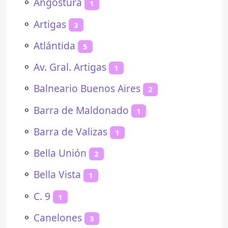
⚬
Angostura
1
⚬
Artigas
3
⚬
Atlántida
5
⚬
Av. Gral. Artigas
1
⚬
Balneario Buenos Aires
2
⚬
Barra de Maldonado
1
⚬
Barra de Valizas
1
⚬
Bella Unión
2
⚬
Bella Vista
1
⚬
C. 9
1
⚬
Canelones
3