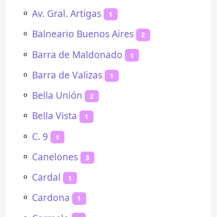
⚬
Av. Gral. Artigas
1
⚬
Balneario Buenos Aires
2
⚬
Barra de Maldonado
1
⚬
Barra de Valizas
1
⚬
Bella Unión
2
⚬
Bella Vista
1
⚬
C. 9
1
⚬
Canelones
3
⚬
Cardal
1
⚬
Cardona
1