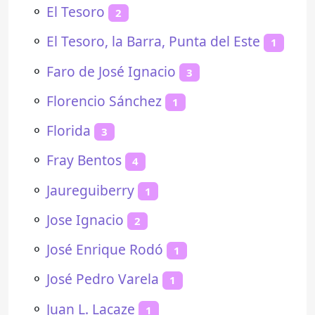
⚬
El Tesoro
2
⚬
El Tesoro, la Barra, Punta del Este
1
⚬
Faro de José Ignacio
3
⚬
Florencio Sánchez
1
⚬
Florida
3
⚬
Fray Bentos
4
⚬
Jaureguiberry
1
⚬
Jose Ignacio
2
⚬
José Enrique Rodó
1
⚬
José Pedro Varela
1
⚬
Juan L. Lacaze
1