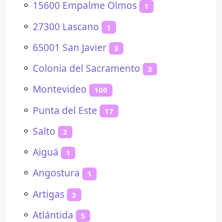
⚬
15600 Empalme Olmos
1
⚬
27300 Lascano
1
⚬
65001 San Javier
3
⚬
Colonia del Sacramento
3
⚬
Montevideo
100
⚬
Punta del Este
17
⚬
Salto
2
⚬
Aiguá
1
⚬
Angostura
1
⚬
Artigas
3
⚬
Atlántida
5