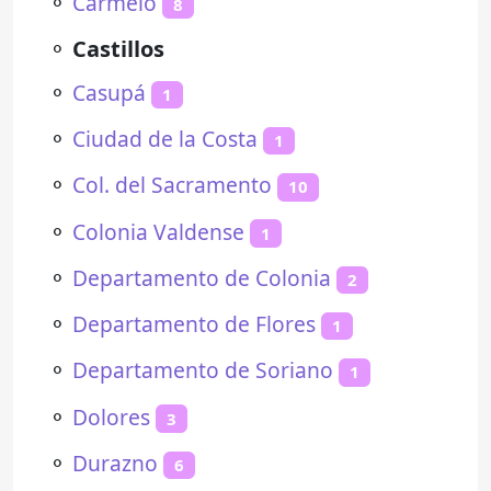
⚬
Carmelo
8
⚬
Castillos
⚬
Casupá
1
⚬
Ciudad de la Costa
1
⚬
Col. del Sacramento
10
⚬
Colonia Valdense
1
⚬
Departamento de Colonia
2
⚬
Departamento de Flores
1
⚬
Departamento de Soriano
1
⚬
Dolores
3
⚬
Durazno
6