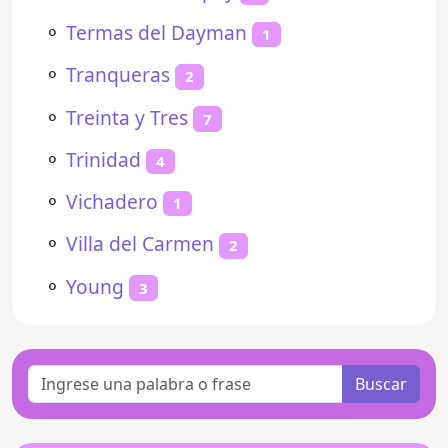
⚬
Termas del Dayman
1
⚬
Tranqueras
2
⚬
Treinta y Tres
7
⚬
Trinidad
4
⚬
Vichadero
1
⚬
Villa del Carmen
2
⚬
Young
3
Buscar