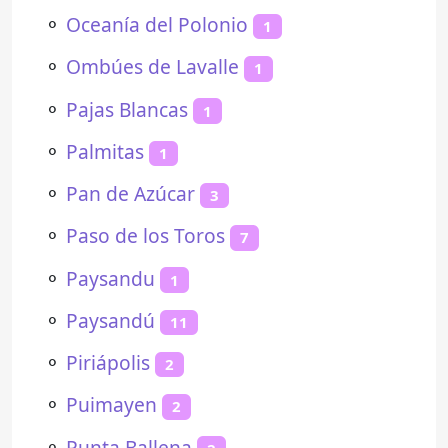
⚬
Oceanía del Polonio
1
⚬
Ombúes de Lavalle
1
⚬
Pajas Blancas
1
⚬
Palmitas
1
⚬
Pan de Azúcar
3
⚬
Paso de los Toros
7
⚬
Paysandu
1
⚬
Paysandú
11
⚬
Piriápolis
2
⚬
Puimayen
2
⚬
Punta Ballena