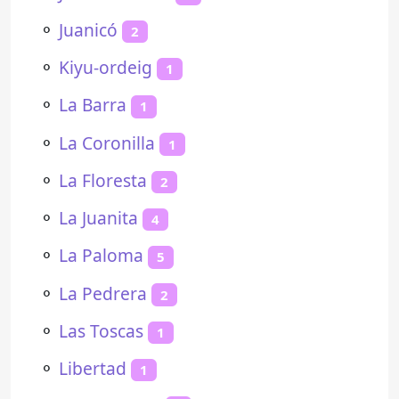
⚬
Juanicó
2
⚬
Kiyu-ordeig
1
⚬
La Barra
1
⚬
La Coronilla
1
⚬
La Floresta
2
⚬
La Juanita
4
⚬
La Paloma
5
⚬
La Pedrera
2
⚬
Las Toscas
1
⚬
Libertad
1