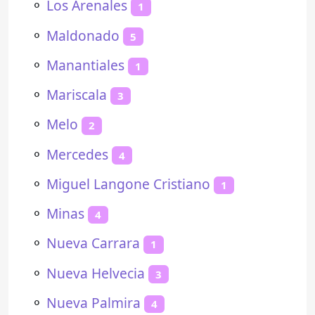
⚬
Los Arenales
1
⚬
Maldonado
5
⚬
Manantiales
1
⚬
Mariscala
3
⚬
Melo
2
⚬
Mercedes
4
⚬
Miguel Langone Cristiano
1
⚬
Minas
4
⚬
Nueva Carrara
1
⚬
Nueva Helvecia
3
⚬
Nueva Palmira
4