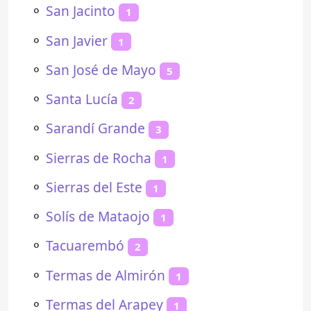
⚬
San Jacinto
1
⚬
San Javier
1
⚬
San José de Mayo
5
⚬
Santa Lucía
2
⚬
Sarandí Grande
3
⚬
Sierras de Rocha
1
⚬
Sierras del Este
1
⚬
Solís de Mataojo
1
⚬
Tacuarembó
2
⚬
Termas de Almirón
1
⚬
Termas del Arapey
1