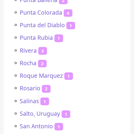
2
⚬
Punta Colorada
4
⚬
Punta del Diablo
1
⚬
Punta Rubia
1
⚬
Rivera
3
⚬
Rocha
2
⚬
Roque Marquez
1
⚬
Rosario
2
⚬
Salinas
1
⚬
Salto, Uruguay
1
⚬
San Antonio
1