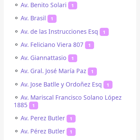
⚬
Av. Benito Solari
1
⚬
Av. Brasil
1
⚬
Av. de las Instrucciones Esq
1
⚬
Av. Feliciano Viera 807
1
⚬
Av. Giannattasio
1
⚬
Av. Gral. José María Paz
1
⚬
Av. Jose Batlle y Ordoñez Esq
1
⚬
Av. Mariscal Francisco Solano López
1885
1
⚬
Av. Perez Butler
1
⚬
Av. Pérez Butler
1