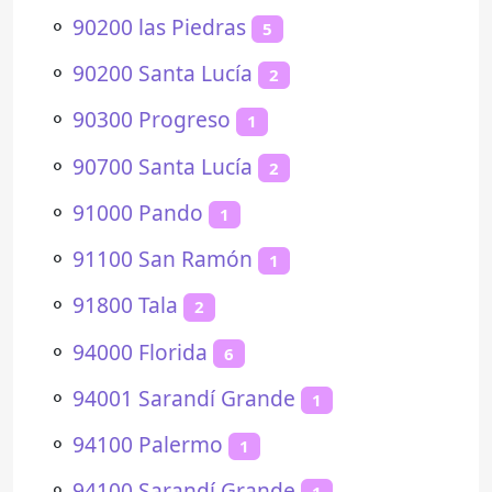
⚬
90200 las Piedras
5
⚬
90200 Santa Lucía
2
⚬
90300 Progreso
1
⚬
90700 Santa Lucía
2
⚬
91000 Pando
1
⚬
91100 San Ramón
1
⚬
91800 Tala
2
⚬
94000 Florida
6
⚬
94001 Sarandí Grande
1
⚬
94100 Palermo
1
⚬
94100 Sarandí Grande