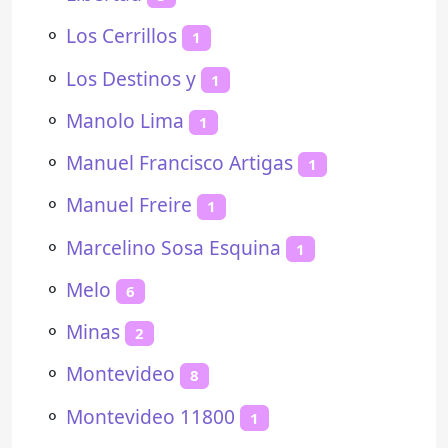
⚬
Los Cerrillos
1
⚬
Los Destinos y
1
⚬
Manolo Lima
1
⚬
Manuel Francisco Artigas
1
⚬
Manuel Freire
1
⚬
Marcelino Sosa Esquina
1
⚬
Melo
6
⚬
Minas
2
⚬
Montevideo
8
⚬
Montevideo 11800
1