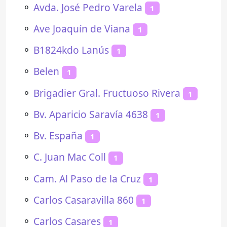
⚬
Avda. José Pedro Varela
1
⚬
Ave Joaquín de Viana
1
⚬
B1824kdo Lanús
1
⚬
Belen
1
⚬
Brigadier Gral. Fructuoso Rivera
1
⚬
Bv. Aparicio Saravía 4638
1
⚬
Bv. España
1
⚬
C. Juan Mac Coll
1
⚬
Cam. Al Paso de la Cruz
1
⚬
Carlos Casaravilla 860
1
⚬
Carlos Casares
1