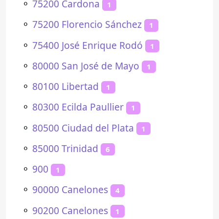
⚬
75200 Cardona
1
⚬
75200 Florencio Sánchez
1
⚬
75400 José Enrique Rodó
1
⚬
80000 San José de Mayo
1
⚬
80100 Libertad
1
⚬
80300 Ecilda Paullier
1
⚬
80500 Ciudad del Plata
1
⚬
85000 Trinidad
6
⚬
900
1
⚬
90000 Canelones
4
⚬
90200 Canelones
1