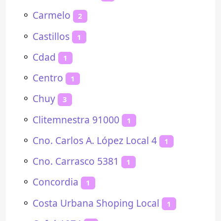
⚬
Carmelo
2
⚬
Castillos
1
⚬
Cdad
1
⚬
Centro
1
⚬
Chuy
3
⚬
Clitemnestra 91000
1
⚬
Cno. Carlos A. López Local 4
1
⚬
Cno. Carrasco 5381
1
⚬
Concordia
1
⚬
Costa Urbana Shoping Local
1