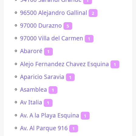
1
⚬
96500 Alejandro Gallinal
2
⚬
97000 Durazno
5
⚬
97000 Villa del Carmen
1
⚬
Abaroré
1
⚬
Alejo Fernandez Chavez Esquina
1
⚬
Aparicio Saravia
1
⚬
Asamblea
1
⚬
Av Italia
1
⚬
Av. A la Playa Esquina
1
⚬
Av. Al Parque 916
1