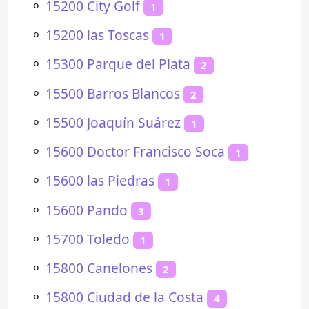
⚬
15200 City Golf
1
⚬
15200 las Toscas
1
⚬
15300 Parque del Plata
2
⚬
15500 Barros Blancos
2
⚬
15500 Joaquín Suárez
1
⚬
15600 Doctor Francisco Soca
1
⚬
15600 las Piedras
1
⚬
15600 Pando
3
⚬
15700 Toledo
1
⚬
15800 Canelones
2
⚬
15800 Ciudad de la Costa
4