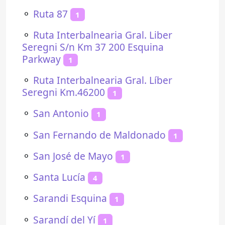
⚬
Ruta 87
1
⚬
Ruta Interbalnearia Gral. Liber
Seregni S/n Km 37 200 Esquina
Parkway
1
⚬
Ruta Interbalnearia Gral. Líber
Seregni Km.46200
1
⚬
San Antonio
1
⚬
San Fernando de Maldonado
1
⚬
San José de Mayo
1
⚬
Santa Lucía
4
⚬
Sarandi Esquina
1
⚬
Sarandí del Yí
1