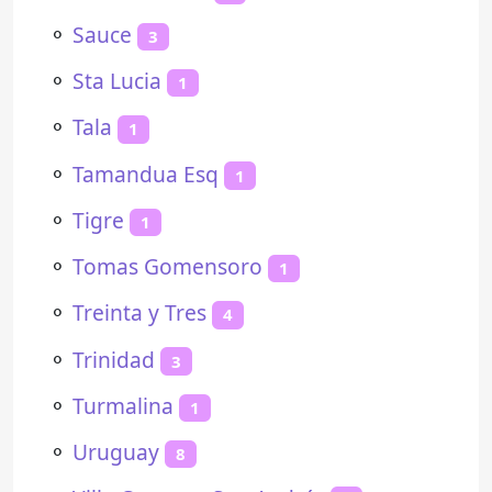
⚬
Sauce
3
⚬
Sta Lucia
1
⚬
Tala
1
⚬
Tamandua Esq
1
⚬
Tigre
1
⚬
Tomas Gomensoro
1
⚬
Treinta y Tres
4
⚬
Trinidad
3
⚬
Turmalina
1
⚬
Uruguay
8