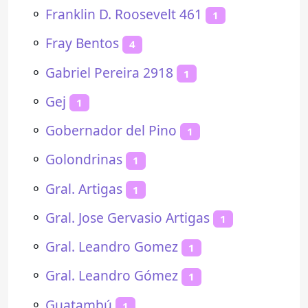
⚬
Franklin D. Roosevelt 461
1
⚬
Fray Bentos
4
⚬
Gabriel Pereira 2918
1
⚬
Gej
1
⚬
Gobernador del Pino
1
⚬
Golondrinas
1
⚬
Gral. Artigas
1
⚬
Gral. Jose Gervasio Artigas
1
⚬
Gral. Leandro Gomez
1
⚬
Gral. Leandro Gómez
1
⚬
Guatambú
1