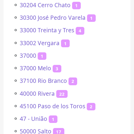
⚬
30204 Cerro Chato
1
⚬
30300 José Pedro Varela
1
⚬
33000 Treinta y Tres
4
⚬
33002 Vergara
1
⚬
37000
1
⚬
37000 Melo
3
⚬
37100 Rio Branco
2
⚬
40000 Rivera
22
⚬
45100 Paso de los Toros
2
⚬
47 - União
1
⚬
50000 Salto
17