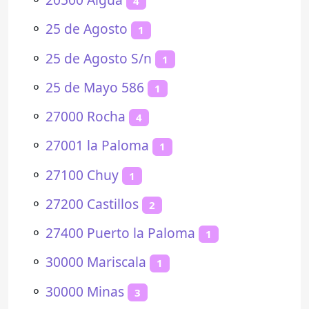
4
⚬
25 de Agosto
1
⚬
25 de Agosto S/n
1
⚬
25 de Mayo 586
1
⚬
27000 Rocha
4
⚬
27001 la Paloma
1
⚬
27100 Chuy
1
⚬
27200 Castillos
2
⚬
27400 Puerto la Paloma
1
⚬
30000 Mariscala
1
⚬
30000 Minas
3