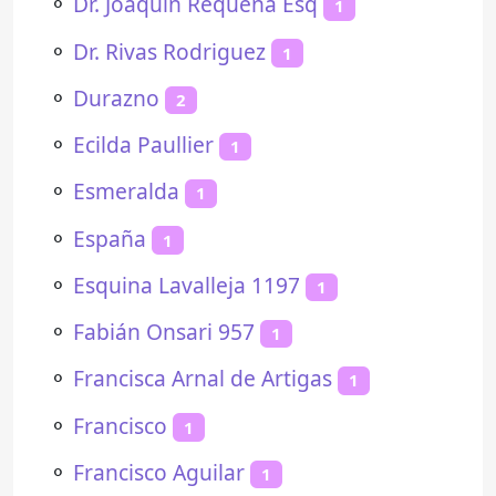
⚬
Dr. Joaquín Requena Esq
1
⚬
Dr. Rivas Rodriguez
1
⚬
Durazno
2
⚬
Ecilda Paullier
1
⚬
Esmeralda
1
⚬
España
1
⚬
Esquina Lavalleja 1197
1
⚬
Fabián Onsari 957
1
⚬
Francisca Arnal de Artigas
1
⚬
Francisco
1
⚬
Francisco Aguilar
1