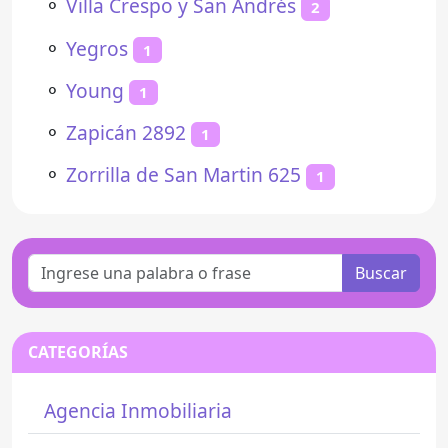
⚬
Villa Crespo y San Andrés
2
⚬
Yegros
1
⚬
Young
1
⚬
Zapicán 2892
1
⚬
Zorrilla de San Martin 625
1
Buscar
CATEGORÍAS
Agencia Inmobiliaria