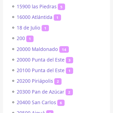
⚬
15900 las Piedras
5
⚬
16000 Atlántida
1
⚬
18 de Julio
1
⚬
200
1
⚬
20000 Maldonado
14
⚬
20000 Punta del Este
3
⚬
20100 Punta del Este
1
⚬
20200 Piriápolis
2
⚬
20300 Pan de Azúcar
2
⚬
20400 San Carlos
6
⚬
20500 Aiguá