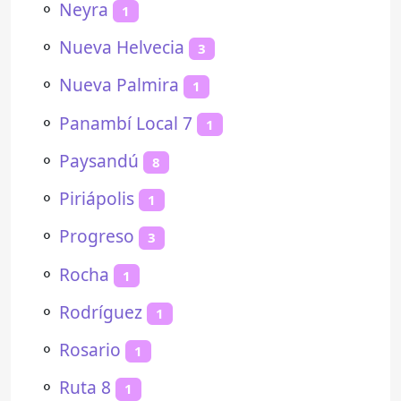
⚬
Neyra
1
⚬
Nueva Helvecia
3
⚬
Nueva Palmira
1
⚬
Panambí Local 7
1
⚬
Paysandú
8
⚬
Piriápolis
1
⚬
Progreso
3
⚬
Rocha
1
⚬
Rodríguez
1
⚬
Rosario
1
⚬
Ruta 8
1