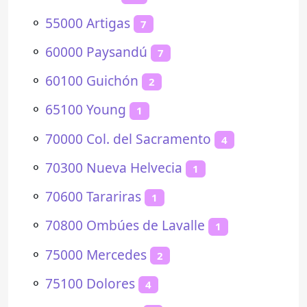
⚬
55000 Artigas
7
⚬
60000 Paysandú
7
⚬
60100 Guichón
2
⚬
65100 Young
1
⚬
70000 Col. del Sacramento
4
⚬
70300 Nueva Helvecia
1
⚬
70600 Tarariras
1
⚬
70800 Ombúes de Lavalle
1
⚬
75000 Mercedes
2
⚬
75100 Dolores
4