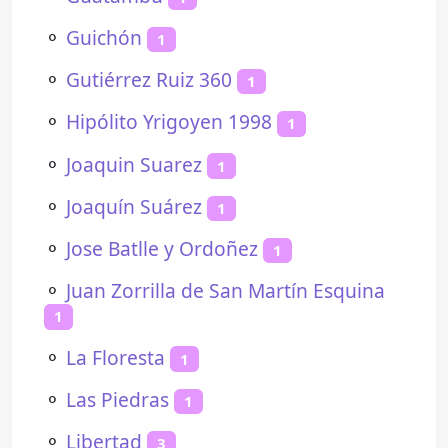
⚬
Guichón
1
⚬
Gutiérrez Ruiz 360
1
⚬
Hipólito Yrigoyen 1998
1
⚬
Joaquin Suarez
1
⚬
Joaquín Suárez
1
⚬
Jose Batlle y Ordoñez
1
⚬
Juan Zorrilla de San Martín Esquina
1
⚬
La Floresta
1
⚬
Las Piedras
1
⚬
Libertad
3