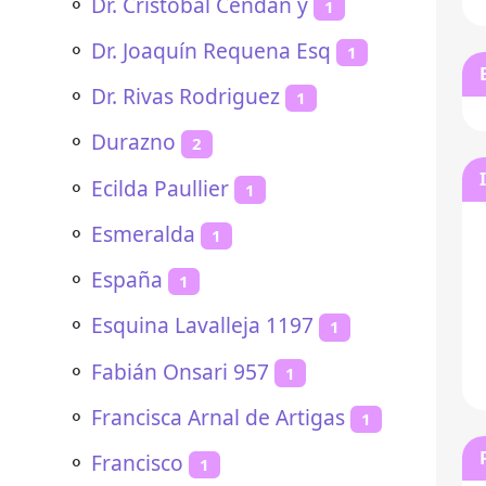
⚬
Dr. Cristóbal Cendan y
1
⚬
Dr. Joaquín Requena Esq
1
⚬
Dr. Rivas Rodriguez
1
⚬
Durazno
2
⚬
Ecilda Paullier
1
⚬
Esmeralda
1
⚬
España
1
⚬
Esquina Lavalleja 1197
1
⚬
Fabián Onsari 957
1
⚬
Francisca Arnal de Artigas
1
⚬
Francisco
1