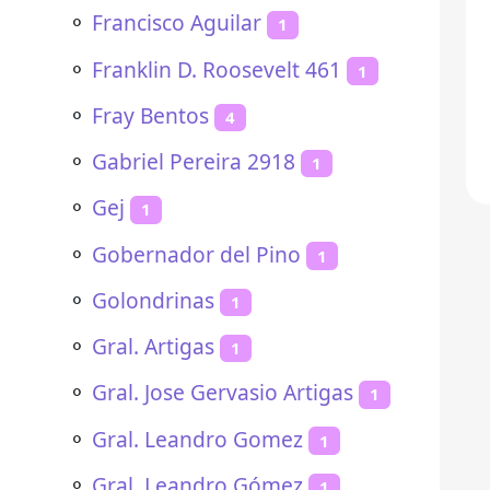
⚬
Francisco Aguilar
1
⚬
Franklin D. Roosevelt 461
1
⚬
Fray Bentos
4
⚬
Gabriel Pereira 2918
1
⚬
Gej
1
⚬
Gobernador del Pino
1
⚬
Golondrinas
1
⚬
Gral. Artigas
1
⚬
Gral. Jose Gervasio Artigas
1
⚬
Gral. Leandro Gomez
1
⚬
Gral. Leandro Gómez
1