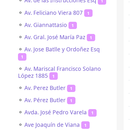
⚬
Av. de las Instrucciones Esq
1
⚬
Av. Feliciano Viera 807
1
⚬
Av. Giannattasio
1
⚬
Av. Gral. José María Paz
1
⚬
Av. Jose Batlle y Ordoñez Esq
1
⚬
Av. Mariscal Francisco Solano
López 1885
1
⚬
Av. Perez Butler
1
⚬
Av. Pérez Butler
1
⚬
Avda. José Pedro Varela
1
⚬
Ave Joaquín de Viana
1