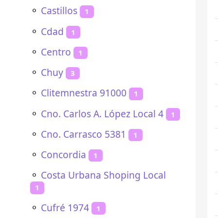
⚬
Castillos
1
⚬
Cdad
1
⚬
Centro
1
⚬
Chuy
3
⚬
Clitemnestra 91000
1
⚬
Cno. Carlos A. López Local 4
1
⚬
Cno. Carrasco 5381
1
⚬
Concordia
1
⚬
Costa Urbana Shoping Local
1
⚬
Cufré 1974
1