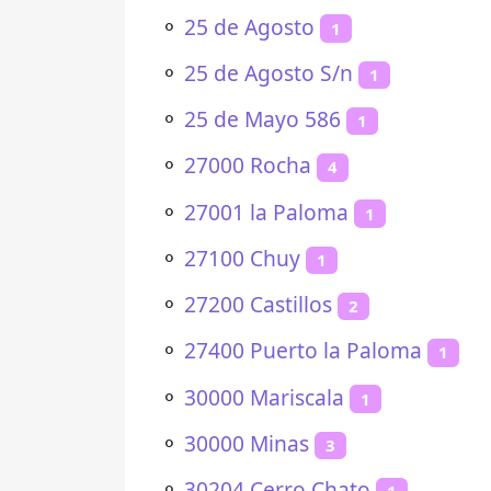
⚬
25 de Agosto
1
⚬
25 de Agosto S/n
1
⚬
25 de Mayo 586
1
⚬
27000 Rocha
4
⚬
27001 la Paloma
1
⚬
27100 Chuy
1
⚬
27200 Castillos
2
⚬
27400 Puerto la Paloma
1
⚬
30000 Mariscala
1
⚬
30000 Minas
3
⚬
30204 Cerro Chato