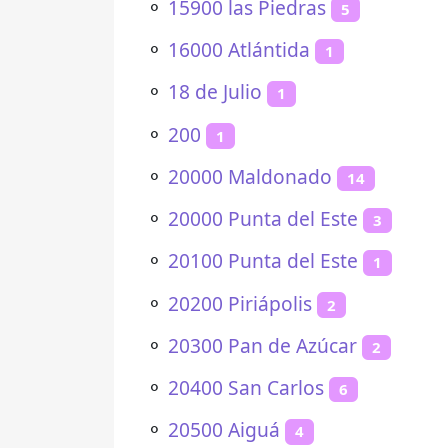
⚬
15900 las Piedras
5
⚬
16000 Atlántida
1
⚬
18 de Julio
1
⚬
200
1
⚬
20000 Maldonado
14
⚬
20000 Punta del Este
3
⚬
20100 Punta del Este
1
⚬
20200 Piriápolis
2
⚬
20300 Pan de Azúcar
2
⚬
20400 San Carlos
6
⚬
20500 Aiguá
4