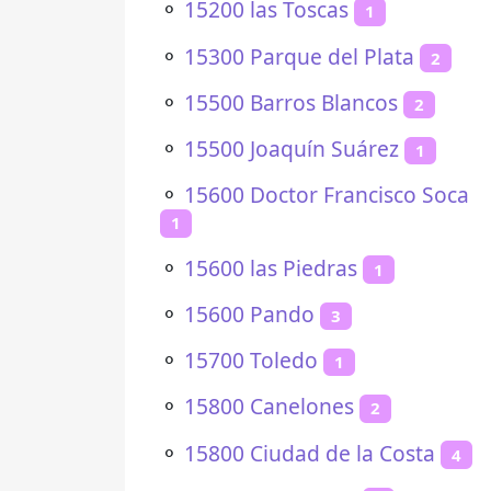
⚬
15200 las Toscas
1
⚬
15300 Parque del Plata
2
⚬
15500 Barros Blancos
2
⚬
15500 Joaquín Suárez
1
⚬
15600 Doctor Francisco Soca
1
⚬
15600 las Piedras
1
⚬
15600 Pando
3
⚬
15700 Toledo
1
⚬
15800 Canelones
2
⚬
15800 Ciudad de la Costa
4