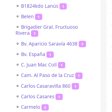
⚬
B1824kdo Lanús
1
⚬
Belen
1
⚬
Brigadier Gral. Fructuoso
Rivera
1
⚬
Bv. Aparicio Saravía 4638
1
⚬
Bv. España
1
⚬
C. Juan Mac Coll
1
⚬
Cam. Al Paso de la Cruz
1
⚬
Carlos Casaravilla 860
1
⚬
Carlos Casares
1
⚬
Carmelo
2