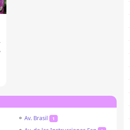
o
⚬
Av. Brasil
1