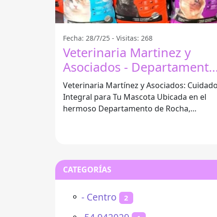
Fecha: 28/7/25 - Visitas: 268
Veterinaria Martinez y
Asociados - Departamento
De Rocha
Veterinaria Martínez y Asociados: Cuidad
Integral para Tu Mascota Ubicada en el
hermoso Departamento de Rocha,
Veterinaria Martínez y Asociados se ha
CATEGORÍAS
⚬
- Centro
2