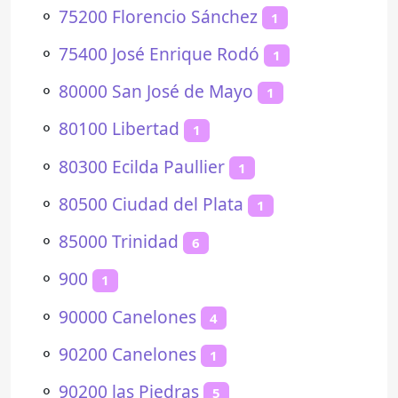
⚬
75200 Florencio Sánchez
1
⚬
75400 José Enrique Rodó
1
⚬
80000 San José de Mayo
1
⚬
80100 Libertad
1
⚬
80300 Ecilda Paullier
1
⚬
80500 Ciudad del Plata
1
⚬
85000 Trinidad
6
⚬
900
1
⚬
90000 Canelones
4
⚬
90200 Canelones
1
⚬
90200 las Piedras
5