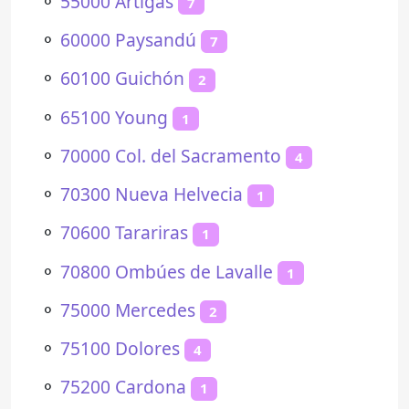
⚬
55000 Artigas
7
⚬
60000 Paysandú
7
⚬
60100 Guichón
2
⚬
65100 Young
1
⚬
70000 Col. del Sacramento
4
⚬
70300 Nueva Helvecia
1
⚬
70600 Tarariras
1
⚬
70800 Ombúes de Lavalle
1
⚬
75000 Mercedes
2
⚬
75100 Dolores
4
⚬
75200 Cardona
1