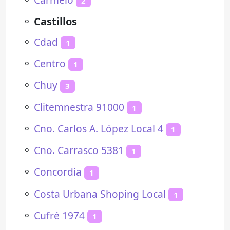
2
⚬
Castillos
⚬
Cdad
1
⚬
Centro
1
⚬
Chuy
3
⚬
Clitemnestra 91000
1
⚬
Cno. Carlos A. López Local 4
1
⚬
Cno. Carrasco 5381
1
⚬
Concordia
1
⚬
Costa Urbana Shoping Local
1
⚬
Cufré 1974
1