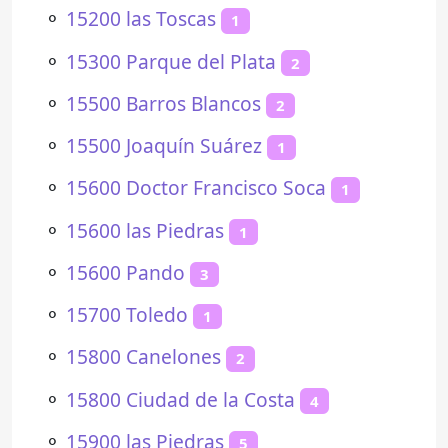
⚬
15200 las Toscas
1
⚬
15300 Parque del Plata
2
⚬
15500 Barros Blancos
2
⚬
15500 Joaquín Suárez
1
⚬
15600 Doctor Francisco Soca
1
⚬
15600 las Piedras
1
⚬
15600 Pando
3
⚬
15700 Toledo
1
⚬
15800 Canelones
2
⚬
15800 Ciudad de la Costa
4
⚬
15900 las Piedras
5