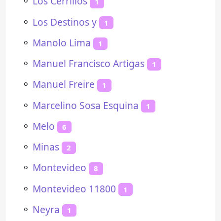
⚬
Los Cerrillos
1
⚬
Los Destinos y
1
⚬
Manolo Lima
1
⚬
Manuel Francisco Artigas
1
⚬
Manuel Freire
1
⚬
Marcelino Sosa Esquina
1
⚬
Melo
6
⚬
Minas
2
⚬
Montevideo
8
⚬
Montevideo 11800
1
⚬
Neyra
1