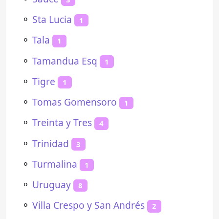
⚬
Sta Lucia
1
⚬
Tala
1
⚬
Tamandua Esq
1
⚬
Tigre
1
⚬
Tomas Gomensoro
1
⚬
Treinta y Tres
4
⚬
Trinidad
3
⚬
Turmalina
1
⚬
Uruguay
8
⚬
Villa Crespo y San Andrés
2