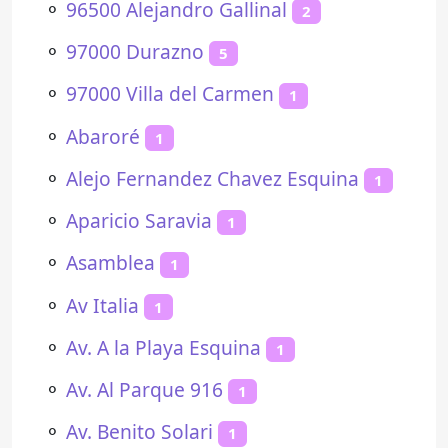
⚬
96500 Alejandro Gallinal
2
⚬
97000 Durazno
5
⚬
97000 Villa del Carmen
1
⚬
Abaroré
1
⚬
Alejo Fernandez Chavez Esquina
1
⚬
Aparicio Saravia
1
⚬
Asamblea
1
⚬
Av Italia
1
⚬
Av. A la Playa Esquina
1
⚬
Av. Al Parque 916
1
⚬
Av. Benito Solari
1