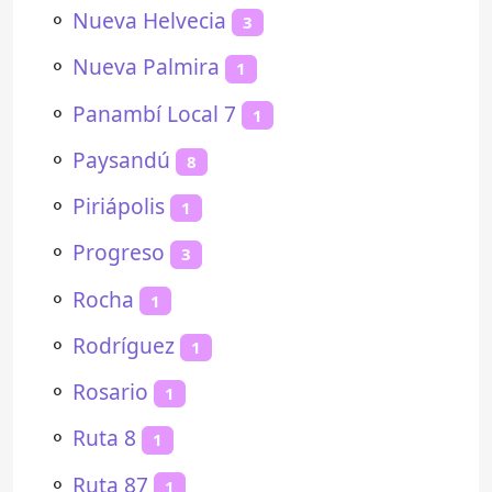
⚬
Nueva Helvecia
3
⚬
Nueva Palmira
1
⚬
Panambí Local 7
1
⚬
Paysandú
8
⚬
Piriápolis
1
⚬
Progreso
3
⚬
Rocha
1
⚬
Rodríguez
1
⚬
Rosario
1
⚬
Ruta 8
1
⚬
Ruta 87
1