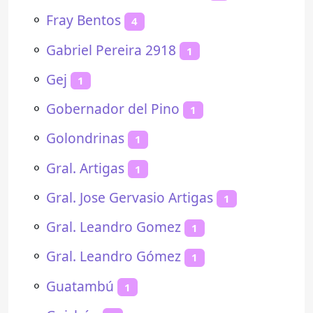
⚬
Fray Bentos
4
⚬
Gabriel Pereira 2918
1
⚬
Gej
1
⚬
Gobernador del Pino
1
⚬
Golondrinas
1
⚬
Gral. Artigas
1
⚬
Gral. Jose Gervasio Artigas
1
⚬
Gral. Leandro Gomez
1
⚬
Gral. Leandro Gómez
1
⚬
Guatambú
1