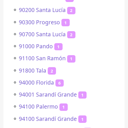
⚬
90200 Santa Lucía
2
⚬
90300 Progreso
1
⚬
90700 Santa Lucía
2
⚬
91000 Pando
1
⚬
91100 San Ramón
1
⚬
91800 Tala
2
⚬
94000 Florida
6
⚬
94001 Sarandí Grande
1
⚬
94100 Palermo
1
⚬
94100 Sarandí Grande
1