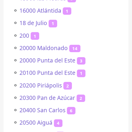
⚬
16000 Atlántida
1
⚬
18 de Julio
1
⚬
200
1
⚬
20000 Maldonado
14
⚬
20000 Punta del Este
3
⚬
20100 Punta del Este
1
⚬
20200 Piriápolis
2
⚬
20300 Pan de Azúcar
2
⚬
20400 San Carlos
6
⚬
20500 Aiguá
4