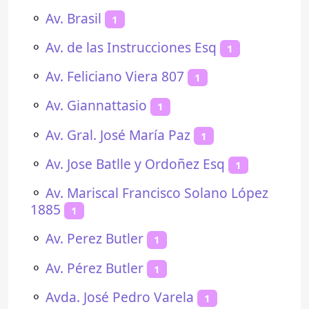
⚬
Av. Brasil
1
⚬
Av. de las Instrucciones Esq
1
⚬
Av. Feliciano Viera 807
1
⚬
Av. Giannattasio
1
⚬
Av. Gral. José María Paz
1
⚬
Av. Jose Batlle y Ordoñez Esq
1
⚬
Av. Mariscal Francisco Solano López
1885
1
⚬
Av. Perez Butler
1
⚬
Av. Pérez Butler
1
⚬
Avda. José Pedro Varela
1