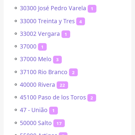
⚬
30300 José Pedro Varela
1
⚬
33000 Treinta y Tres
4
⚬
33002 Vergara
1
⚬
37000
1
⚬
37000 Melo
3
⚬
37100 Rio Branco
2
⚬
40000 Rivera
22
⚬
45100 Paso de los Toros
2
⚬
47 - União
1
⚬
50000 Salto
17