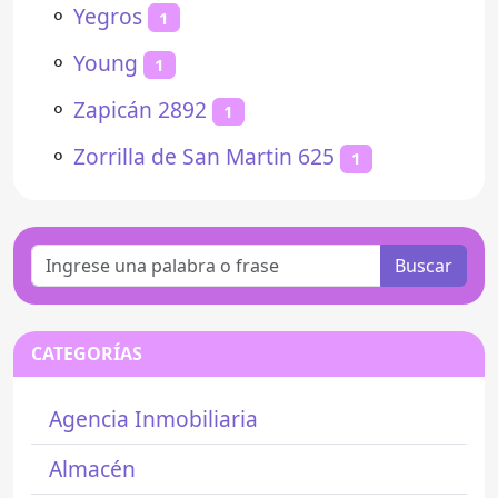
⚬
Yegros
1
⚬
Young
1
⚬
Zapicán 2892
1
⚬
Zorrilla de San Martin 625
1
Buscar
CATEGORÍAS
Agencia Inmobiliaria
Almacén