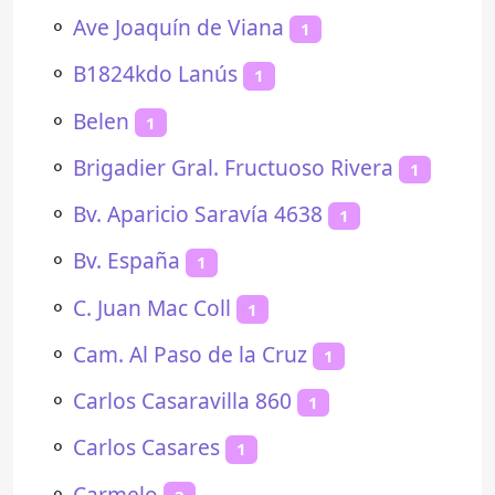
⚬
Ave Joaquín de Viana
1
⚬
B1824kdo Lanús
1
⚬
Belen
1
⚬
Brigadier Gral. Fructuoso Rivera
1
⚬
Bv. Aparicio Saravía 4638
1
⚬
Bv. España
1
⚬
C. Juan Mac Coll
1
⚬
Cam. Al Paso de la Cruz
1
⚬
Carlos Casaravilla 860
1
⚬
Carlos Casares
1
⚬
Carmelo