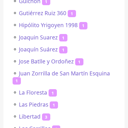
⚬
Guichón
1
⚬
Gutiérrez Ruiz 360
1
⚬
Hipólito Yrigoyen 1998
1
⚬
Joaquin Suarez
1
⚬
Joaquín Suárez
1
⚬
Jose Batlle y Ordoñez
1
⚬
Juan Zorrilla de San Martín Esquina
1
⚬
La Floresta
1
⚬
Las Piedras
1
⚬
Libertad
3