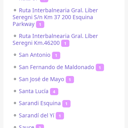
⚬
Ruta Interbalnearia Gral. Liber
Seregni S/n Km 37 200 Esquina
Parkway
1
⚬
Ruta Interbalnearia Gral. Líber
Seregni Km.46200
1
⚬
San Antonio
1
⚬
San Fernando de Maldonado
1
⚬
San José de Mayo
1
⚬
Santa Lucía
4
⚬
Sarandi Esquina
1
⚬
Sarandí del Yí
1
⚬
Sauce
3