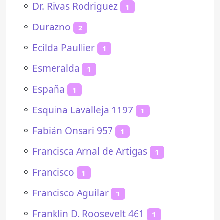
⚬
Dr. Rivas Rodriguez
1
⚬
Durazno
2
⚬
Ecilda Paullier
1
⚬
Esmeralda
1
⚬
España
1
⚬
Esquina Lavalleja 1197
1
⚬
Fabián Onsari 957
1
⚬
Francisca Arnal de Artigas
1
⚬
Francisco
1
⚬
Francisco Aguilar
1
⚬
Franklin D. Roosevelt 461
1