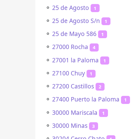
⚬
25 de Agosto
1
⚬
25 de Agosto S/n
1
⚬
25 de Mayo 586
1
⚬
27000 Rocha
4
⚬
27001 la Paloma
1
⚬
27100 Chuy
1
⚬
27200 Castillos
2
⚬
27400 Puerto la Paloma
1
⚬
30000 Mariscala
1
⚬
30000 Minas
3
⚬
30204 Cerro Chato