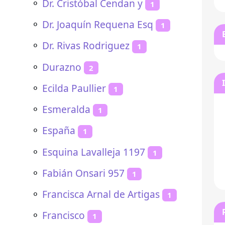
⚬
Dr. Cristóbal Cendan y
1
⚬
Dr. Joaquín Requena Esq
1
⚬
Dr. Rivas Rodriguez
1
⚬
Durazno
2
⚬
Ecilda Paullier
1
⚬
Esmeralda
1
⚬
España
1
⚬
Esquina Lavalleja 1197
1
⚬
Fabián Onsari 957
1
⚬
Francisca Arnal de Artigas
1
⚬
Francisco
1