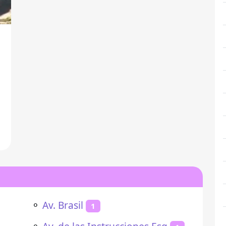
l
⚬
Av. Brasil
1