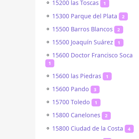
⚬
15200 las Toscas
1
⚬
15300 Parque del Plata
2
⚬
15500 Barros Blancos
2
⚬
15500 Joaquín Suárez
1
⚬
15600 Doctor Francisco Soca
1
⚬
15600 las Piedras
1
⚬
15600 Pando
3
⚬
15700 Toledo
1
⚬
15800 Canelones
2
⚬
15800 Ciudad de la Costa
4