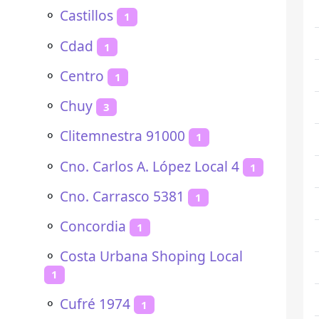
⚬
Castillos
1
⚬
Cdad
1
⚬
Centro
1
⚬
Chuy
3
⚬
Clitemnestra 91000
1
⚬
Cno. Carlos A. López Local 4
1
⚬
Cno. Carrasco 5381
1
⚬
Concordia
1
⚬
Costa Urbana Shoping Local
1
⚬
Cufré 1974
1