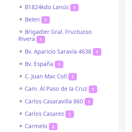
⚬
B1824kdo Lanús
1
⚬
Belen
1
⚬
Brigadier Gral. Fructuoso
Rivera
1
⚬
Bv. Aparicio Saravía 4638
1
⚬
Bv. España
1
⚬
C. Juan Mac Coll
1
⚬
Cam. Al Paso de la Cruz
1
⚬
Carlos Casaravilla 860
1
⚬
Carlos Casares
1
⚬
Carmelo
2