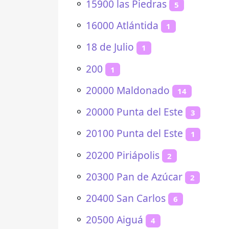
⚬
15900 las Piedras
5
⚬
16000 Atlántida
1
⚬
18 de Julio
1
⚬
200
1
⚬
20000 Maldonado
14
⚬
20000 Punta del Este
3
⚬
20100 Punta del Este
1
⚬
20200 Piriápolis
2
⚬
20300 Pan de Azúcar
2
⚬
20400 San Carlos
6
⚬
20500 Aiguá
4