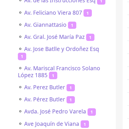
⚬
Av. de las Instrucciones Esq
1
⚬
Av. Feliciano Viera 807
1
⚬
Av. Giannattasio
1
⚬
Av. Gral. José María Paz
1
⚬
Av. Jose Batlle y Ordoñez Esq
1
⚬
Av. Mariscal Francisco Solano
López 1885
1
⚬
Av. Perez Butler
1
⚬
Av. Pérez Butler
1
⚬
Avda. José Pedro Varela
1
⚬
Ave Joaquín de Viana
1