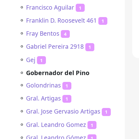
⚬
Francisco Aguilar
1
⚬
Franklin D. Roosevelt 461
1
⚬
Fray Bentos
4
⚬
Gabriel Pereira 2918
1
⚬
Gej
1
⚬
Gobernador del Pino
⚬
Golondrinas
1
⚬
Gral. Artigas
1
⚬
Gral. Jose Gervasio Artigas
1
⚬
Gral. Leandro Gomez
1
⚬
Gral. Leandro Gómez
1