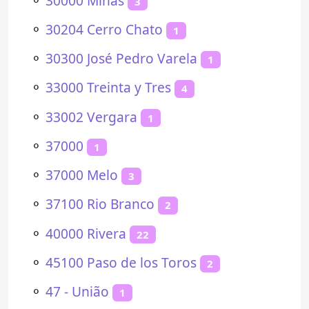
⚬
30000 Minas
3
⚬
30204 Cerro Chato
1
⚬
30300 José Pedro Varela
1
⚬
33000 Treinta y Tres
4
⚬
33002 Vergara
1
⚬
37000
1
⚬
37000 Melo
3
⚬
37100 Rio Branco
2
⚬
40000 Rivera
22
⚬
45100 Paso de los Toros
2
⚬
47 - União
1