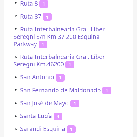
⚬
Ruta 8
1
⚬
Ruta 87
1
⚬
Ruta Interbalnearia Gral. Liber
Seregni S/n Km 37 200 Esquina
Parkway
1
⚬
Ruta Interbalnearia Gral. Líber
Seregni Km.46200
1
⚬
San Antonio
1
⚬
San Fernando de Maldonado
1
⚬
San José de Mayo
1
⚬
Santa Lucía
4
⚬
Sarandi Esquina
1