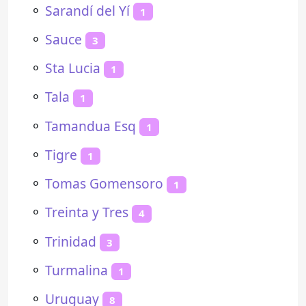
⚬
Sarandí del Yí
1
⚬
Sauce
3
⚬
Sta Lucia
1
⚬
Tala
1
⚬
Tamandua Esq
1
⚬
Tigre
1
⚬
Tomas Gomensoro
1
⚬
Treinta y Tres
4
⚬
Trinidad
3
⚬
Turmalina
1
⚬
Uruguay
8