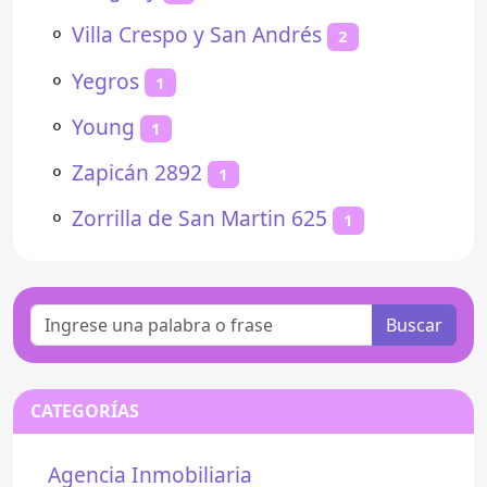
⚬
Villa Crespo y San Andrés
2
⚬
Yegros
1
⚬
Young
1
⚬
Zapicán 2892
1
⚬
Zorrilla de San Martin 625
1
Buscar
CATEGORÍAS
Agencia Inmobiliaria