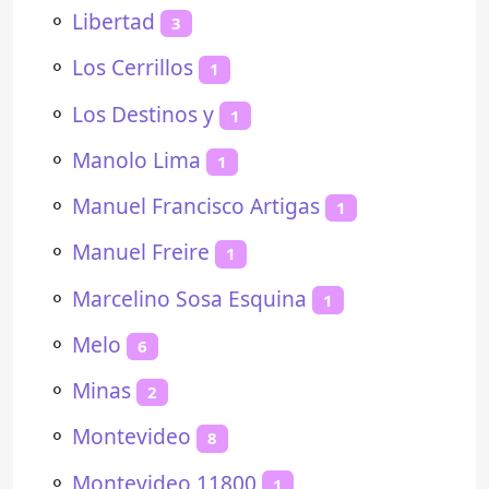
⚬
Libertad
3
⚬
Los Cerrillos
1
⚬
Los Destinos y
1
⚬
Manolo Lima
1
⚬
Manuel Francisco Artigas
1
⚬
Manuel Freire
1
⚬
Marcelino Sosa Esquina
1
⚬
Melo
6
⚬
Minas
2
⚬
Montevideo
8
⚬
Montevideo 11800
1