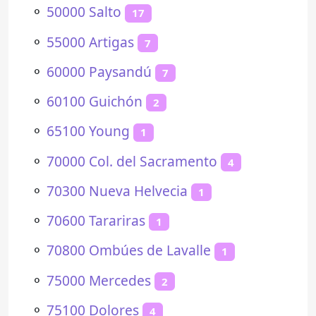
⚬
50000 Salto
17
⚬
55000 Artigas
7
⚬
60000 Paysandú
7
⚬
60100 Guichón
2
⚬
65100 Young
1
⚬
70000 Col. del Sacramento
4
⚬
70300 Nueva Helvecia
1
⚬
70600 Tarariras
1
⚬
70800 Ombúes de Lavalle
1
⚬
75000 Mercedes
2
⚬
75100 Dolores
4