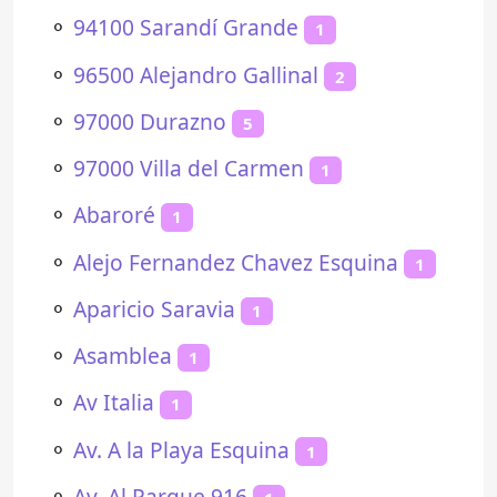
⚬
94100 Sarandí Grande
1
⚬
96500 Alejandro Gallinal
2
⚬
97000 Durazno
5
⚬
97000 Villa del Carmen
1
⚬
Abaroré
1
⚬
Alejo Fernandez Chavez Esquina
1
⚬
Aparicio Saravia
1
⚬
Asamblea
1
⚬
Av Italia
1
⚬
Av. A la Playa Esquina
1
⚬
Av. Al Parque 916