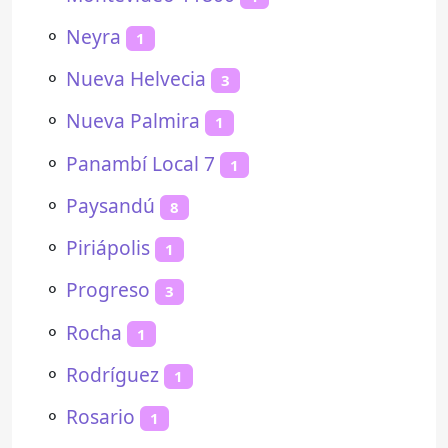
⚬
Neyra
1
⚬
Nueva Helvecia
3
⚬
Nueva Palmira
1
⚬
Panambí Local 7
1
⚬
Paysandú
8
⚬
Piriápolis
1
⚬
Progreso
3
⚬
Rocha
1
⚬
Rodríguez
1
⚬
Rosario
1