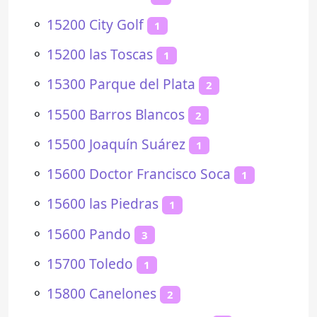
⚬
15200 City Golf
1
⚬
15200 las Toscas
1
⚬
15300 Parque del Plata
2
⚬
15500 Barros Blancos
2
⚬
15500 Joaquín Suárez
1
⚬
15600 Doctor Francisco Soca
1
⚬
15600 las Piedras
1
⚬
15600 Pando
3
⚬
15700 Toledo
1
⚬
15800 Canelones
2