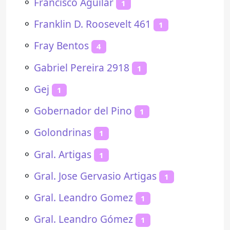
⚬
Francisco Aguilar
1
⚬
Franklin D. Roosevelt 461
1
⚬
Fray Bentos
4
⚬
Gabriel Pereira 2918
1
⚬
Gej
1
⚬
Gobernador del Pino
1
⚬
Golondrinas
1
⚬
Gral. Artigas
1
⚬
Gral. Jose Gervasio Artigas
1
⚬
Gral. Leandro Gomez
1
⚬
Gral. Leandro Gómez
1