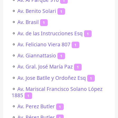
1
⚬
Av. Benito Solari
1
⚬
Av. Brasil
1
⚬
Av. de las Instrucciones Esq
1
⚬
Av. Feliciano Viera 807
1
⚬
Av. Giannattasio
1
⚬
Av. Gral. José María Paz
1
⚬
Av. Jose Batlle y Ordoñez Esq
1
⚬
Av. Mariscal Francisco Solano López
1885
1
⚬
Av. Perez Butler
1
⚬
Av. Pérez Butler
1