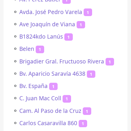
⚬
Avda. José Pedro Varela
1
⚬
Ave Joaquín de Viana
1
⚬
B1824kdo Lanús
1
⚬
Belen
1
⚬
Brigadier Gral. Fructuoso Rivera
1
⚬
Bv. Aparicio Saravía 4638
1
⚬
Bv. España
1
⚬
C. Juan Mac Coll
1
⚬
Cam. Al Paso de la Cruz
1
⚬
Carlos Casaravilla 860
1