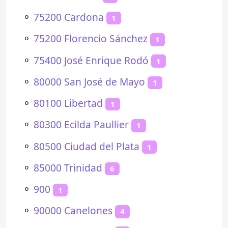
⚬
75200 Cardona
1
⚬
75200 Florencio Sánchez
1
⚬
75400 José Enrique Rodó
1
⚬
80000 San José de Mayo
1
⚬
80100 Libertad
1
⚬
80300 Ecilda Paullier
1
⚬
80500 Ciudad del Plata
1
⚬
85000 Trinidad
6
⚬
900
1
⚬
90000 Canelones
4