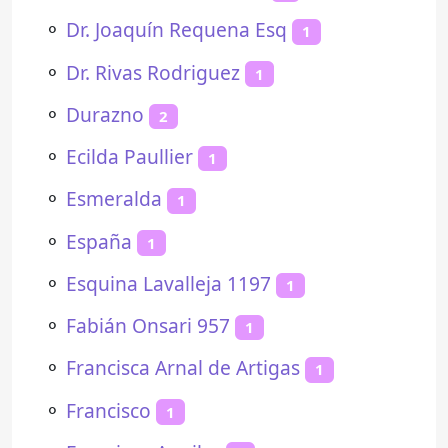
⚬
Dr. Joaquín Requena Esq
1
⚬
Dr. Rivas Rodriguez
1
⚬
Durazno
2
⚬
Ecilda Paullier
1
⚬
Esmeralda
1
⚬
España
1
⚬
Esquina Lavalleja 1197
1
⚬
Fabián Onsari 957
1
⚬
Francisca Arnal de Artigas
1
⚬
Francisco
1