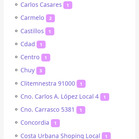
⚬
Carlos Casares
1
⚬
Carmelo
2
⚬
Castillos
1
⚬
Cdad
1
⚬
Centro
1
⚬
Chuy
3
⚬
Clitemnestra 91000
1
⚬
Cno. Carlos A. López Local 4
1
⚬
Cno. Carrasco 5381
1
⚬
Concordia
1
⚬
Costa Urbana Shoping Local
1