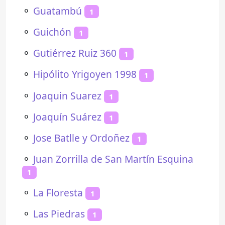
⚬
Guatambú
1
⚬
Guichón
1
⚬
Gutiérrez Ruiz 360
1
⚬
Hipólito Yrigoyen 1998
1
⚬
Joaquin Suarez
1
⚬
Joaquín Suárez
1
⚬
Jose Batlle y Ordoñez
1
⚬
Juan Zorrilla de San Martín Esquina
1
⚬
La Floresta
1
⚬
Las Piedras
1