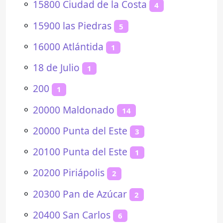
⚬
15800 Ciudad de la Costa
4
⚬
15900 las Piedras
5
⚬
16000 Atlántida
1
⚬
18 de Julio
1
⚬
200
1
⚬
20000 Maldonado
14
⚬
20000 Punta del Este
3
⚬
20100 Punta del Este
1
⚬
20200 Piriápolis
2
⚬
20300 Pan de Azúcar
2
⚬
20400 San Carlos
6