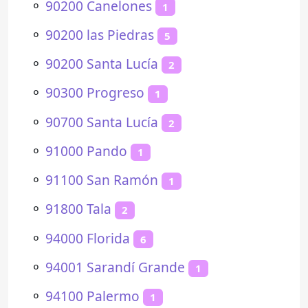
⚬
90200 Canelones
1
⚬
90200 las Piedras
5
⚬
90200 Santa Lucía
2
⚬
90300 Progreso
1
⚬
90700 Santa Lucía
2
⚬
91000 Pando
1
⚬
91100 San Ramón
1
⚬
91800 Tala
2
⚬
94000 Florida
6
⚬
94001 Sarandí Grande
1
⚬
94100 Palermo
1