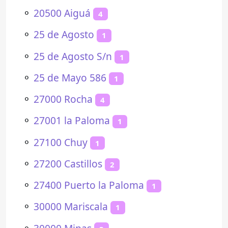
⚬
20500 Aiguá
4
⚬
25 de Agosto
1
⚬
25 de Agosto S/n
1
⚬
25 de Mayo 586
1
⚬
27000 Rocha
4
⚬
27001 la Paloma
1
⚬
27100 Chuy
1
⚬
27200 Castillos
2
⚬
27400 Puerto la Paloma
1
⚬
30000 Mariscala
1