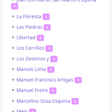
1
⚬
La Floresta
1
⚬
Las Piedras
1
⚬
Libertad
3
⚬
Los Cerrillos
1
⚬
Los Destinos y
1
⚬
Manolo Lima
1
⚬
Manuel Francisco Artigas
1
⚬
Manuel Freire
1
⚬
Marcelino Sosa Esquina
1
⚬
Melo
6