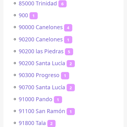
⚬
85000 Trinidad
6
⚬
900
1
⚬
90000 Canelones
4
⚬
90200 Canelones
1
⚬
90200 las Piedras
5
⚬
90200 Santa Lucía
2
⚬
90300 Progreso
1
⚬
90700 Santa Lucía
2
⚬
91000 Pando
1
⚬
91100 San Ramón
1
⚬
91800 Tala
2