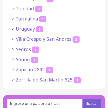
⚬
Trinidad
3
⚬
Turmalina
1
⚬
Uruguay
8
⚬
Villa Crespo y San Andrés
2
⚬
Yegros
1
⚬
Young
1
⚬
Zapicán 2892
1
⚬
Zorrilla de San Martin 625
1
Buscar