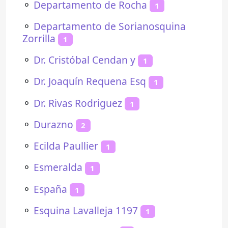
⚬
Departamento de Rocha
1
⚬
Departamento de Sorianosquina
Zorrilla
1
⚬
Dr. Cristóbal Cendan y
1
⚬
Dr. Joaquín Requena Esq
1
⚬
Dr. Rivas Rodriguez
1
⚬
Durazno
2
⚬
Ecilda Paullier
1
⚬
Esmeralda
1
⚬
España
1
⚬
Esquina Lavalleja 1197
1