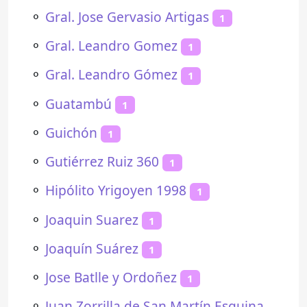
⚬
Gral. Jose Gervasio Artigas
1
⚬
Gral. Leandro Gomez
1
⚬
Gral. Leandro Gómez
1
⚬
Guatambú
1
⚬
Guichón
1
⚬
Gutiérrez Ruiz 360
1
⚬
Hipólito Yrigoyen 1998
1
⚬
Joaquin Suarez
1
⚬
Joaquín Suárez
1
⚬
Jose Batlle y Ordoñez
1
⚬
Juan Zorrilla de San Martín Esquina