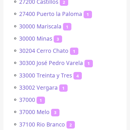
⚬
27200 Castillos
2
⚬
27400 Puerto la Paloma
1
⚬
30000 Mariscala
1
⚬
30000 Minas
3
⚬
30204 Cerro Chato
1
⚬
30300 José Pedro Varela
1
⚬
33000 Treinta y Tres
4
⚬
33002 Vergara
1
⚬
37000
1
⚬
37000 Melo
3
⚬
37100 Rio Branco
2