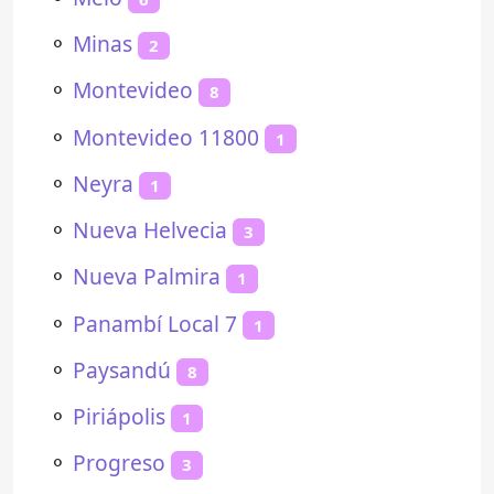
⚬
Minas
2
⚬
Montevideo
8
⚬
Montevideo 11800
1
⚬
Neyra
1
⚬
Nueva Helvecia
3
⚬
Nueva Palmira
1
⚬
Panambí Local 7
1
⚬
Paysandú
8
⚬
Piriápolis
1
⚬
Progreso
3