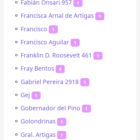
⚬
Fabián Onsari 957
1
⚬
Francisca Arnal de Artigas
1
⚬
Francisco
1
⚬
Francisco Aguilar
1
⚬
Franklin D. Roosevelt 461
1
⚬
Fray Bentos
4
⚬
Gabriel Pereira 2918
1
⚬
Gej
1
⚬
Gobernador del Pino
1
⚬
Golondrinas
1
⚬
Gral. Artigas
1