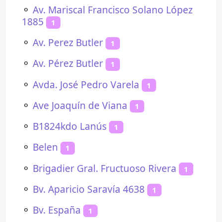
⚬
Av. Mariscal Francisco Solano López
1885
1
⚬
Av. Perez Butler
1
⚬
Av. Pérez Butler
1
⚬
Avda. José Pedro Varela
1
⚬
Ave Joaquín de Viana
1
⚬
B1824kdo Lanús
1
⚬
Belen
1
⚬
Brigadier Gral. Fructuoso Rivera
1
⚬
Bv. Aparicio Saravía 4638
1
⚬
Bv. España
1