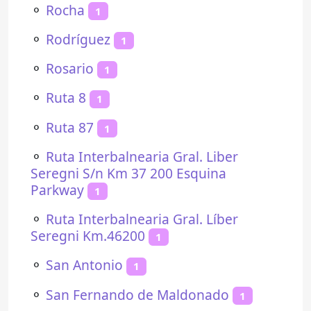
⚬
Rocha
1
⚬
Rodríguez
1
⚬
Rosario
1
⚬
Ruta 8
1
⚬
Ruta 87
1
⚬
Ruta Interbalnearia Gral. Liber
Seregni S/n Km 37 200 Esquina
Parkway
1
⚬
Ruta Interbalnearia Gral. Líber
Seregni Km.46200
1
⚬
San Antonio
1
⚬
San Fernando de Maldonado
1