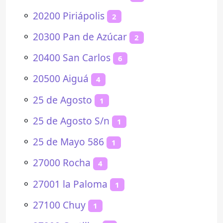
⚬
20200 Piriápolis
2
⚬
20300 Pan de Azúcar
2
⚬
20400 San Carlos
6
⚬
20500 Aiguá
4
⚬
25 de Agosto
1
⚬
25 de Agosto S/n
1
⚬
25 de Mayo 586
1
⚬
27000 Rocha
4
⚬
27001 la Paloma
1
⚬
27100 Chuy
1