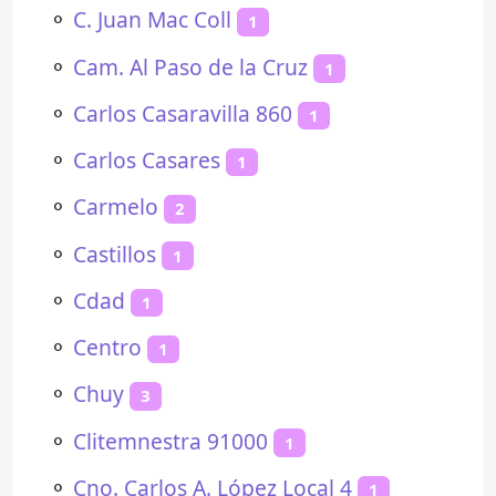
⚬
C. Juan Mac Coll
1
⚬
Cam. Al Paso de la Cruz
1
⚬
Carlos Casaravilla 860
1
⚬
Carlos Casares
1
⚬
Carmelo
2
⚬
Castillos
1
⚬
Cdad
1
⚬
Centro
1
⚬
Chuy
3
⚬
Clitemnestra 91000
1
⚬
Cno. Carlos A. López Local 4
1