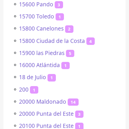
⚬
15600 Pando
3
⚬
15700 Toledo
1
⚬
15800 Canelones
2
⚬
15800 Ciudad de la Costa
4
⚬
15900 las Piedras
5
⚬
16000 Atlántida
1
⚬
18 de Julio
1
⚬
200
1
⚬
20000 Maldonado
14
⚬
20000 Punta del Este
3
⚬
20100 Punta del Este
1