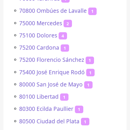
⚬
70800 Ombúes de Lavalle
1
⚬
75000 Mercedes
2
⚬
75100 Dolores
4
⚬
75200 Cardona
1
⚬
75200 Florencio Sánchez
1
⚬
75400 José Enrique Rodó
1
⚬
80000 San José de Mayo
1
⚬
80100 Libertad
1
⚬
80300 Ecilda Paullier
1
⚬
80500 Ciudad del Plata
1