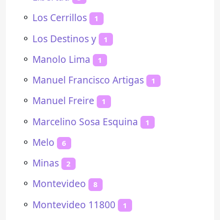
⚬
Los Cerrillos
1
⚬
Los Destinos y
1
⚬
Manolo Lima
1
⚬
Manuel Francisco Artigas
1
⚬
Manuel Freire
1
⚬
Marcelino Sosa Esquina
1
⚬
Melo
6
⚬
Minas
2
⚬
Montevideo
8
⚬
Montevideo 11800
1