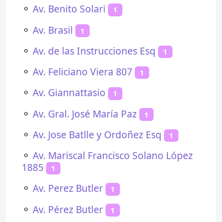
⚬
Av. Benito Solari
1
⚬
Av. Brasil
1
⚬
Av. de las Instrucciones Esq
1
⚬
Av. Feliciano Viera 807
1
⚬
Av. Giannattasio
1
⚬
Av. Gral. José María Paz
1
⚬
Av. Jose Batlle y Ordoñez Esq
1
⚬
Av. Mariscal Francisco Solano López
1885
1
⚬
Av. Perez Butler
1
⚬
Av. Pérez Butler
1