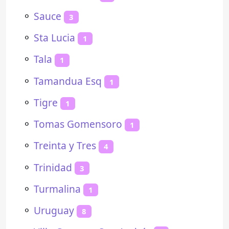
⚬
Sauce
3
⚬
Sta Lucia
1
⚬
Tala
1
⚬
Tamandua Esq
1
⚬
Tigre
1
⚬
Tomas Gomensoro
1
⚬
Treinta y Tres
4
⚬
Trinidad
3
⚬
Turmalina
1
⚬
Uruguay
8