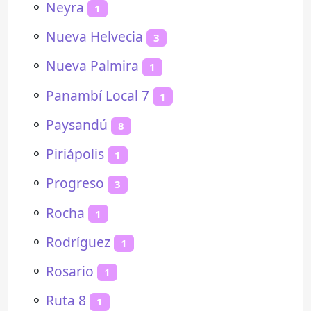
⚬
Neyra
1
⚬
Nueva Helvecia
3
⚬
Nueva Palmira
1
⚬
Panambí Local 7
1
⚬
Paysandú
8
⚬
Piriápolis
1
⚬
Progreso
3
⚬
Rocha
1
⚬
Rodríguez
1
⚬
Rosario
1
⚬
Ruta 8
1