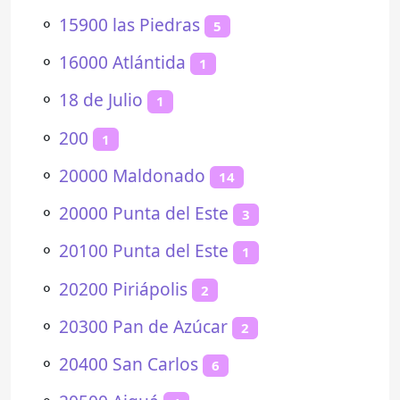
⚬
15900 las Piedras
5
⚬
16000 Atlántida
1
⚬
18 de Julio
1
⚬
200
1
⚬
20000 Maldonado
14
⚬
20000 Punta del Este
3
⚬
20100 Punta del Este
1
⚬
20200 Piriápolis
2
⚬
20300 Pan de Azúcar
2
⚬
20400 San Carlos
6