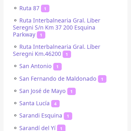
⚬
Ruta 87
1
⚬
Ruta Interbalnearia Gral. Liber
Seregni S/n Km 37 200 Esquina
Parkway
1
⚬
Ruta Interbalnearia Gral. Líber
Seregni Km.46200
1
⚬
San Antonio
1
⚬
San Fernando de Maldonado
1
⚬
San José de Mayo
1
⚬
Santa Lucía
4
⚬
Sarandi Esquina
1
⚬
Sarandí del Yí
1