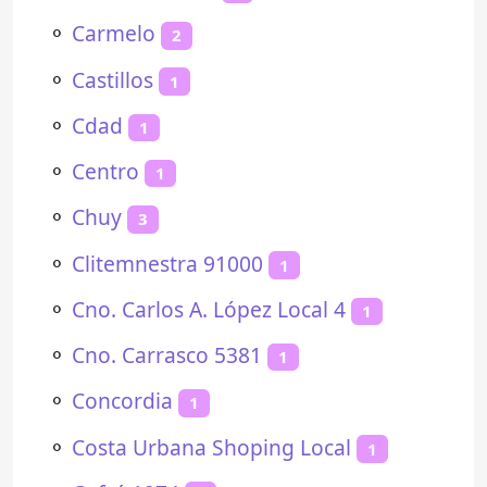
⚬
Carmelo
2
⚬
Castillos
1
⚬
Cdad
1
⚬
Centro
1
⚬
Chuy
3
⚬
Clitemnestra 91000
1
⚬
Cno. Carlos A. López Local 4
1
⚬
Cno. Carrasco 5381
1
⚬
Concordia
1
⚬
Costa Urbana Shoping Local
1