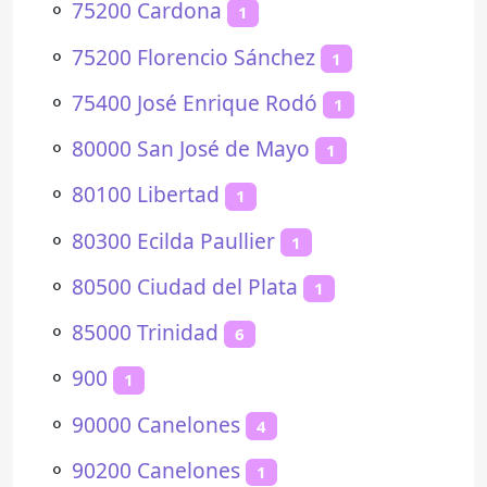
⚬
75200 Cardona
1
⚬
75200 Florencio Sánchez
1
⚬
75400 José Enrique Rodó
1
⚬
80000 San José de Mayo
1
⚬
80100 Libertad
1
⚬
80300 Ecilda Paullier
1
⚬
80500 Ciudad del Plata
1
⚬
85000 Trinidad
6
⚬
900
1
⚬
90000 Canelones
4
⚬
90200 Canelones
1