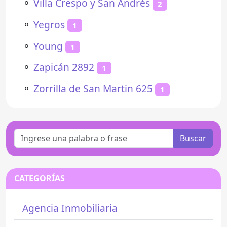
⚬
Villa Crespo y San Andrés
2
⚬
Yegros
1
⚬
Young
1
⚬
Zapicán 2892
1
⚬
Zorrilla de San Martin 625
1
Buscar
CATEGORÍAS
Agencia Inmobiliaria