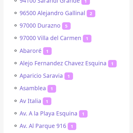
⚬
94100 Sarandí Grande
1
⚬
96500 Alejandro Gallinal
2
⚬
97000 Durazno
5
⚬
97000 Villa del Carmen
1
⚬
Abaroré
1
⚬
Alejo Fernandez Chavez Esquina
1
⚬
Aparicio Saravia
1
⚬
Asamblea
1
⚬
Av Italia
1
⚬
Av. A la Playa Esquina
1
⚬
Av. Al Parque 916
1