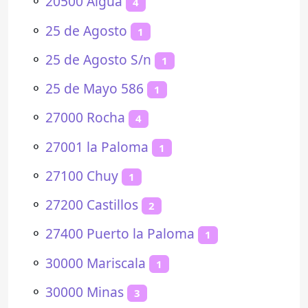
⚬
20500 Aiguá
4
⚬
25 de Agosto
1
⚬
25 de Agosto S/n
1
⚬
25 de Mayo 586
1
⚬
27000 Rocha
4
⚬
27001 la Paloma
1
⚬
27100 Chuy
1
⚬
27200 Castillos
2
⚬
27400 Puerto la Paloma
1
⚬
30000 Mariscala
1
⚬
30000 Minas
3