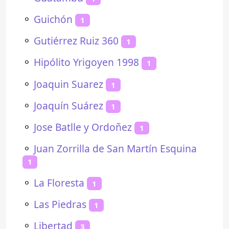
⚬
Guichón
1
⚬
Gutiérrez Ruiz 360
1
⚬
Hipólito Yrigoyen 1998
1
⚬
Joaquin Suarez
1
⚬
Joaquín Suárez
1
⚬
Jose Batlle y Ordoñez
1
⚬
Juan Zorrilla de San Martín Esquina
1
⚬
La Floresta
1
⚬
Las Piedras
1
⚬
Libertad
3