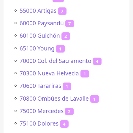
⚬
55000 Artigas
7
⚬
60000 Paysandú
7
⚬
60100 Guichón
2
⚬
65100 Young
1
⚬
70000 Col. del Sacramento
4
⚬
70300 Nueva Helvecia
1
⚬
70600 Tarariras
1
⚬
70800 Ombúes de Lavalle
1
⚬
75000 Mercedes
2
⚬
75100 Dolores
4