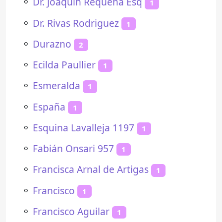
⚬
Dr. Joaquín Requena Esq
1
⚬
Dr. Rivas Rodriguez
1
⚬
Durazno
2
⚬
Ecilda Paullier
1
⚬
Esmeralda
1
⚬
España
1
⚬
Esquina Lavalleja 1197
1
⚬
Fabián Onsari 957
1
⚬
Francisca Arnal de Artigas
1
⚬
Francisco
1
⚬
Francisco Aguilar
1