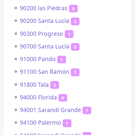
⚬
90200 las Piedras
5
⚬
90200 Santa Lucía
2
⚬
90300 Progreso
1
⚬
90700 Santa Lucía
2
⚬
91000 Pando
1
⚬
91100 San Ramón
1
⚬
91800 Tala
2
⚬
94000 Florida
6
⚬
94001 Sarandí Grande
1
⚬
94100 Palermo
1