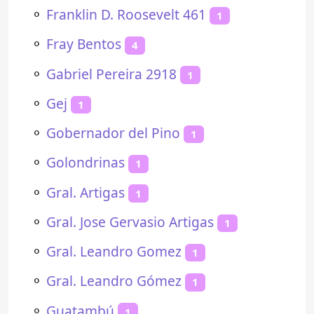
⚬
Franklin D. Roosevelt 461
1
⚬
Fray Bentos
4
⚬
Gabriel Pereira 2918
1
⚬
Gej
1
⚬
Gobernador del Pino
1
⚬
Golondrinas
1
⚬
Gral. Artigas
1
⚬
Gral. Jose Gervasio Artigas
1
⚬
Gral. Leandro Gomez
1
⚬
Gral. Leandro Gómez
1
⚬
Guatambú
1