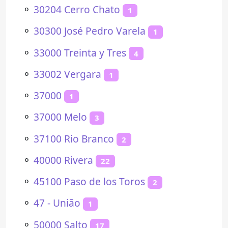
⚬
30204 Cerro Chato
1
⚬
30300 José Pedro Varela
1
⚬
33000 Treinta y Tres
4
⚬
33002 Vergara
1
⚬
37000
1
⚬
37000 Melo
3
⚬
37100 Rio Branco
2
⚬
40000 Rivera
22
⚬
45100 Paso de los Toros
2
⚬
47 - União
1
⚬
50000 Salto
17