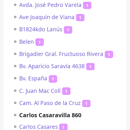
⚬
Avda. José Pedro Varela
1
⚬
Ave Joaquín de Viana
1
⚬
B1824kdo Lanús
1
⚬
Belen
1
⚬
Brigadier Gral. Fructuoso Rivera
1
⚬
Bv. Aparicio Saravía 4638
1
⚬
Bv. España
1
⚬
C. Juan Mac Coll
1
⚬
Cam. Al Paso de la Cruz
1
⚬
Carlos Casaravilla 860
⚬
Carlos Casares
1