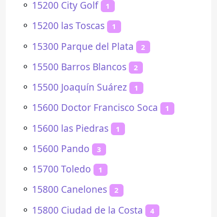
⚬
15200 City Golf
1
⚬
15200 las Toscas
1
⚬
15300 Parque del Plata
2
⚬
15500 Barros Blancos
2
⚬
15500 Joaquín Suárez
1
⚬
15600 Doctor Francisco Soca
1
⚬
15600 las Piedras
1
⚬
15600 Pando
3
⚬
15700 Toledo
1
⚬
15800 Canelones
2
⚬
15800 Ciudad de la Costa
4