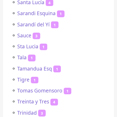
⚬
Santa Lucía
4
⚬
Sarandi Esquina
1
⚬
Sarandí del Yí
1
⚬
Sauce
3
⚬
Sta Lucia
1
⚬
Tala
1
⚬
Tamandua Esq
1
⚬
Tigre
1
⚬
Tomas Gomensoro
1
⚬
Treinta y Tres
4
⚬
Trinidad
3