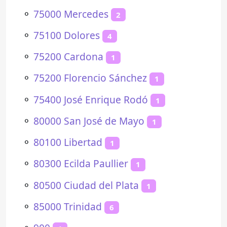
⚬
75000 Mercedes
2
⚬
75100 Dolores
4
⚬
75200 Cardona
1
⚬
75200 Florencio Sánchez
1
⚬
75400 José Enrique Rodó
1
⚬
80000 San José de Mayo
1
⚬
80100 Libertad
1
⚬
80300 Ecilda Paullier
1
⚬
80500 Ciudad del Plata
1
⚬
85000 Trinidad
6