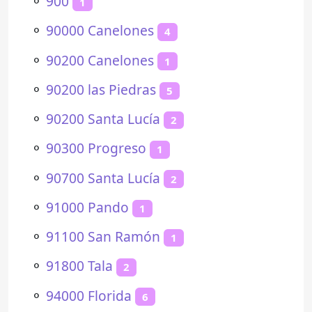
⚬
900
1
⚬
90000 Canelones
4
⚬
90200 Canelones
1
⚬
90200 las Piedras
5
⚬
90200 Santa Lucía
2
⚬
90300 Progreso
1
⚬
90700 Santa Lucía
2
⚬
91000 Pando
1
⚬
91100 San Ramón
1
⚬
91800 Tala
2
⚬
94000 Florida
6