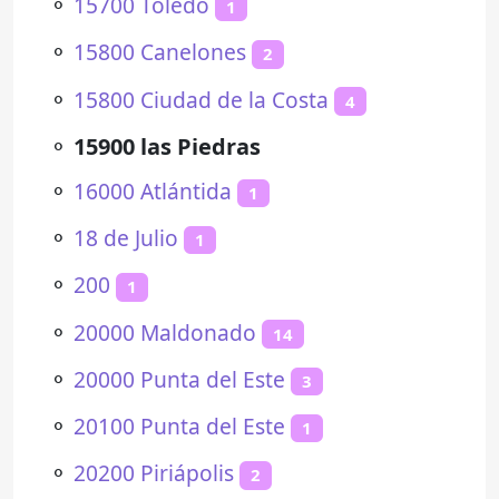
⚬
15700 Toledo
1
⚬
15800 Canelones
2
⚬
15800 Ciudad de la Costa
4
⚬
15900 las Piedras
⚬
16000 Atlántida
1
⚬
18 de Julio
1
⚬
200
1
⚬
20000 Maldonado
14
⚬
20000 Punta del Este
3
⚬
20100 Punta del Este
1
⚬
20200 Piriápolis
2