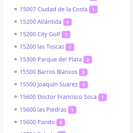
⚬
15007 Ciudad de la Costa
1
⚬
15200 Atlántida
1
⚬
15200 City Golf
1
⚬
15200 las Toscas
1
⚬
15300 Parque del Plata
2
⚬
15500 Barros Blancos
2
⚬
15500 Joaquín Suárez
1
⚬
15600 Doctor Francisco Soca
1
⚬
15600 las Piedras
1
⚬
15600 Pando
3