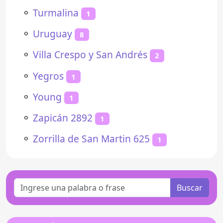
⚬
Turmalina
1
⚬
Uruguay
8
⚬
Villa Crespo y San Andrés
2
⚬
Yegros
1
⚬
Young
1
⚬
Zapicán 2892
1
⚬
Zorrilla de San Martin 625
1
Buscar