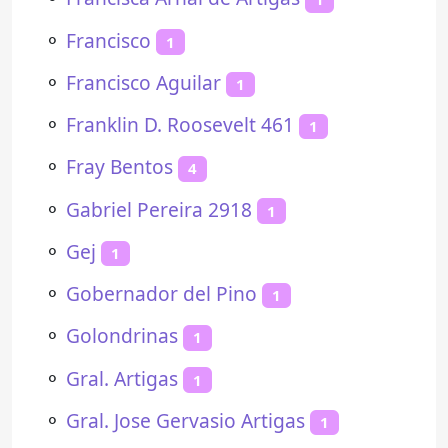
⚬
Francisco
1
⚬
Francisco Aguilar
1
⚬
Franklin D. Roosevelt 461
1
⚬
Fray Bentos
4
⚬
Gabriel Pereira 2918
1
⚬
Gej
1
⚬
Gobernador del Pino
1
⚬
Golondrinas
1
⚬
Gral. Artigas
1
⚬
Gral. Jose Gervasio Artigas
1