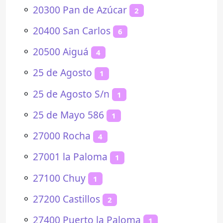
⚬
20300 Pan de Azúcar
2
⚬
20400 San Carlos
6
⚬
20500 Aiguá
4
⚬
25 de Agosto
1
⚬
25 de Agosto S/n
1
⚬
25 de Mayo 586
1
⚬
27000 Rocha
4
⚬
27001 la Paloma
1
⚬
27100 Chuy
1
⚬
27200 Castillos
2
⚬
27400 Puerto la Paloma
1