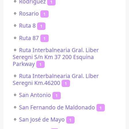
⚬
Rodríguez
1
⚬
Rosario
1
⚬
Ruta 8
1
⚬
Ruta 87
1
⚬
Ruta Interbalnearia Gral. Liber
Seregni S/n Km 37 200 Esquina
Parkway
1
⚬
Ruta Interbalnearia Gral. Líber
Seregni Km.46200
1
⚬
San Antonio
1
⚬
San Fernando de Maldonado
1
⚬
San José de Mayo
1