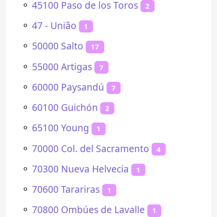
⚬
45100 Paso de los Toros
2
⚬
47 - União
1
⚬
50000 Salto
17
⚬
55000 Artigas
7
⚬
60000 Paysandú
7
⚬
60100 Guichón
2
⚬
65100 Young
1
⚬
70000 Col. del Sacramento
4
⚬
70300 Nueva Helvecia
1
⚬
70600 Tarariras
1
⚬
70800 Ombúes de Lavalle
1