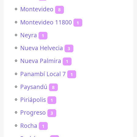
⚬
Montevideo
8
⚬
Montevideo 11800
1
⚬
Neyra
1
⚬
Nueva Helvecia
3
⚬
Nueva Palmira
1
⚬
Panambí Local 7
1
⚬
Paysandú
8
⚬
Piriápolis
1
⚬
Progreso
3
⚬
Rocha
1