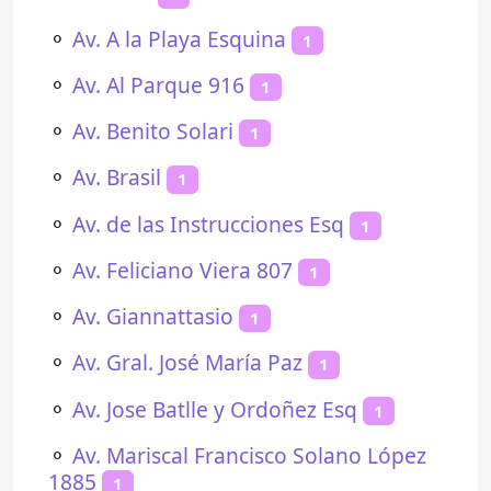
⚬
Av. A la Playa Esquina
1
⚬
Av. Al Parque 916
1
⚬
Av. Benito Solari
1
⚬
Av. Brasil
1
⚬
Av. de las Instrucciones Esq
1
⚬
Av. Feliciano Viera 807
1
⚬
Av. Giannattasio
1
⚬
Av. Gral. José María Paz
1
⚬
Av. Jose Batlle y Ordoñez Esq
1
⚬
Av. Mariscal Francisco Solano López
1885
1