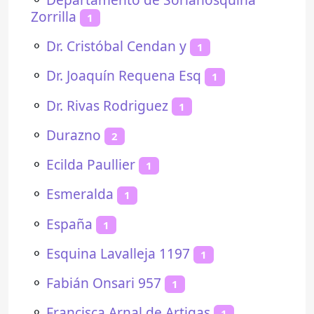
Zorrilla
1
⚬
Dr. Cristóbal Cendan y
1
⚬
Dr. Joaquín Requena Esq
1
⚬
Dr. Rivas Rodriguez
1
⚬
Durazno
2
⚬
Ecilda Paullier
1
⚬
Esmeralda
1
⚬
España
1
⚬
Esquina Lavalleja 1197
1
⚬
Fabián Onsari 957
1
⚬
Francisca Arnal de Artigas
1