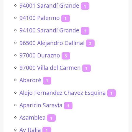
⚬
94001 Sarandí Grande
1
⚬
94100 Palermo
1
⚬
94100 Sarandí Grande
1
⚬
96500 Alejandro Gallinal
2
⚬
97000 Durazno
5
⚬
97000 Villa del Carmen
1
⚬
Abaroré
1
⚬
Alejo Fernandez Chavez Esquina
1
⚬
Aparicio Saravia
1
⚬
Asamblea
1
⚬
Av Italia
1