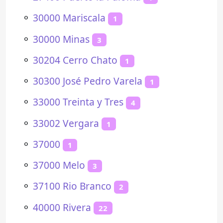
⚬
30000 Mariscala
1
⚬
30000 Minas
3
⚬
30204 Cerro Chato
1
⚬
30300 José Pedro Varela
1
⚬
33000 Treinta y Tres
4
⚬
33002 Vergara
1
⚬
37000
1
⚬
37000 Melo
3
⚬
37100 Rio Branco
2
⚬
40000 Rivera
22