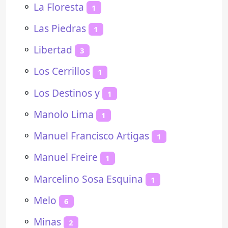
⚬
La Floresta
1
⚬
Las Piedras
1
⚬
Libertad
3
⚬
Los Cerrillos
1
⚬
Los Destinos y
1
⚬
Manolo Lima
1
⚬
Manuel Francisco Artigas
1
⚬
Manuel Freire
1
⚬
Marcelino Sosa Esquina
1
⚬
Melo
6
⚬
Minas
2