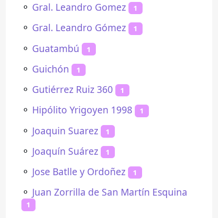
⚬
Gral. Leandro Gomez
1
⚬
Gral. Leandro Gómez
1
⚬
Guatambú
1
⚬
Guichón
1
⚬
Gutiérrez Ruiz 360
1
⚬
Hipólito Yrigoyen 1998
1
⚬
Joaquin Suarez
1
⚬
Joaquín Suárez
1
⚬
Jose Batlle y Ordoñez
1
⚬
Juan Zorrilla de San Martín Esquina
1