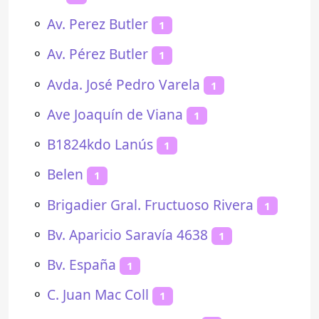
⚬
Av. Perez Butler
1
⚬
Av. Pérez Butler
1
⚬
Avda. José Pedro Varela
1
⚬
Ave Joaquín de Viana
1
⚬
B1824kdo Lanús
1
⚬
Belen
1
⚬
Brigadier Gral. Fructuoso Rivera
1
⚬
Bv. Aparicio Saravía 4638
1
⚬
Bv. España
1
⚬
C. Juan Mac Coll
1