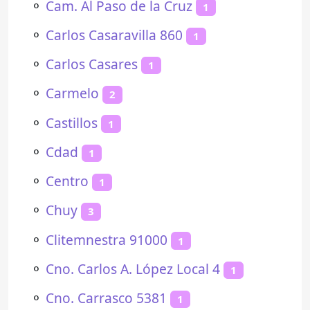
⚬
Cam. Al Paso de la Cruz
1
⚬
Carlos Casaravilla 860
1
⚬
Carlos Casares
1
⚬
Carmelo
2
⚬
Castillos
1
⚬
Cdad
1
⚬
Centro
1
⚬
Chuy
3
⚬
Clitemnestra 91000
1
⚬
Cno. Carlos A. López Local 4
1
⚬
Cno. Carrasco 5381
1