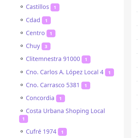
⚬
Castillos
1
⚬
Cdad
1
⚬
Centro
1
⚬
Chuy
3
⚬
Clitemnestra 91000
1
⚬
Cno. Carlos A. López Local 4
1
⚬
Cno. Carrasco 5381
1
⚬
Concordia
1
⚬
Costa Urbana Shoping Local
1
⚬
Cufré 1974
1