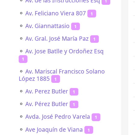
⚬
Av. de las Instrucciones Esq
1
⚬
Av. Feliciano Viera 807
1
⚬
Av. Giannattasio
1
⚬
Av. Gral. José María Paz
1
⚬
Av. Jose Batlle y Ordoñez Esq
1
⚬
Av. Mariscal Francisco Solano
López 1885
1
⚬
Av. Perez Butler
1
⚬
Av. Pérez Butler
1
⚬
Avda. José Pedro Varela
1
⚬
Ave Joaquín de Viana
1