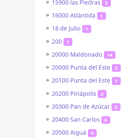
⚬
15900 las Piedras
5
⚬
16000 Atlántida
1
⚬
18 de Julio
1
⚬
200
1
⚬
20000 Maldonado
14
⚬
20000 Punta del Este
3
⚬
20100 Punta del Este
1
⚬
20200 Piriápolis
2
⚬
20300 Pan de Azúcar
2
⚬
20400 San Carlos
6
⚬
20500 Aiguá
4