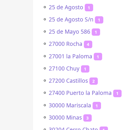
⚬
25 de Agosto
1
⚬
25 de Agosto S/n
1
⚬
25 de Mayo 586
1
⚬
27000 Rocha
4
⚬
27001 la Paloma
1
⚬
27100 Chuy
1
⚬
27200 Castillos
2
⚬
27400 Puerto la Paloma
1
⚬
30000 Mariscala
1
⚬
30000 Minas
3
⚬
30204 Cerro Chato