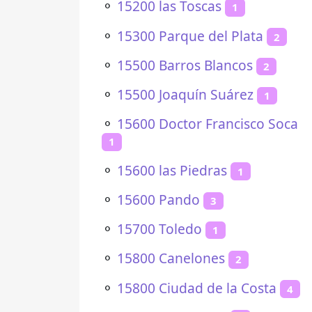
⚬
15200 las Toscas
1
⚬
15300 Parque del Plata
2
⚬
15500 Barros Blancos
2
⚬
15500 Joaquín Suárez
1
⚬
15600 Doctor Francisco Soca
1
⚬
15600 las Piedras
1
⚬
15600 Pando
3
⚬
15700 Toledo
1
⚬
15800 Canelones
2
⚬
15800 Ciudad de la Costa
4