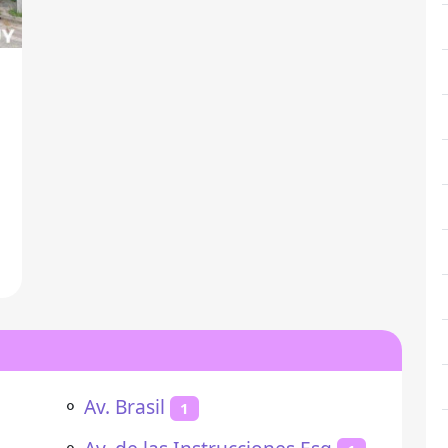
a
⚬
Av. Brasil
1