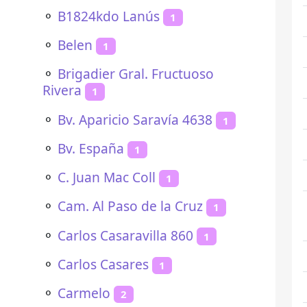
⚬
B1824kdo Lanús
1
⚬
Belen
1
⚬
Brigadier Gral. Fructuoso
Rivera
1
⚬
Bv. Aparicio Saravía 4638
1
⚬
Bv. España
1
⚬
C. Juan Mac Coll
1
⚬
Cam. Al Paso de la Cruz
1
⚬
Carlos Casaravilla 860
1
⚬
Carlos Casares
1
⚬
Carmelo
2