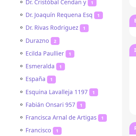
⚬
Dr. Cristóbal Cendan y
1
⚬
Dr. Joaquín Requena Esq
1
⚬
Dr. Rivas Rodriguez
1
⚬
Durazno
2
⚬
Ecilda Paullier
1
⚬
Esmeralda
1
⚬
España
1
⚬
Esquina Lavalleja 1197
1
⚬
Fabián Onsari 957
1
⚬
Francisca Arnal de Artigas
1
⚬
Francisco
1