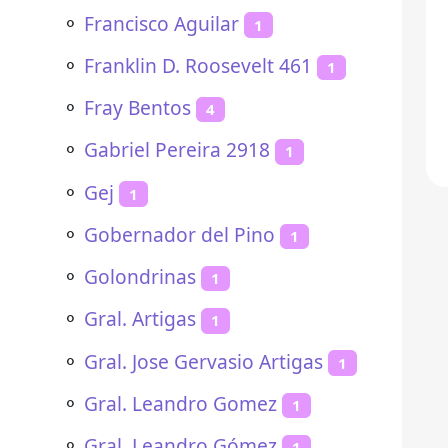
⚬
Francisco Aguilar
1
⚬
Franklin D. Roosevelt 461
1
⚬
Fray Bentos
4
⚬
Gabriel Pereira 2918
1
⚬
Gej
1
⚬
Gobernador del Pino
1
⚬
Golondrinas
1
⚬
Gral. Artigas
1
⚬
Gral. Jose Gervasio Artigas
1
⚬
Gral. Leandro Gomez
1
⚬
Gral. Leandro Gómez
1