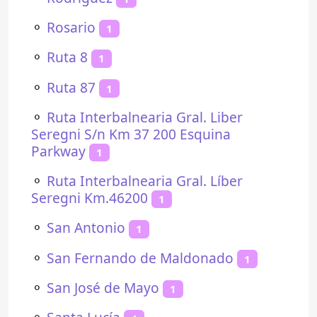
⚬
Rosario
1
⚬
Ruta 8
1
⚬
Ruta 87
1
⚬
Ruta Interbalnearia Gral. Liber
Seregni S/n Km 37 200 Esquina
Parkway
1
⚬
Ruta Interbalnearia Gral. Líber
Seregni Km.46200
1
⚬
San Antonio
1
⚬
San Fernando de Maldonado
1
⚬
San José de Mayo
1