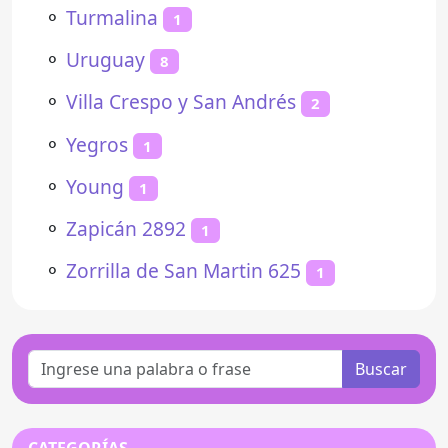
⚬
Turmalina
1
⚬
Uruguay
8
⚬
Villa Crespo y San Andrés
2
⚬
Yegros
1
⚬
Young
1
⚬
Zapicán 2892
1
⚬
Zorrilla de San Martin 625
1
Buscar
CATEGORÍAS