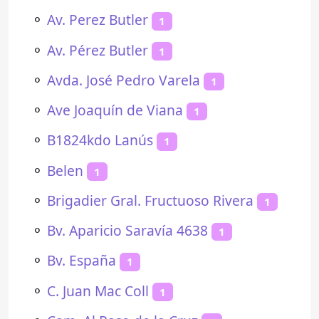
⚬
Av. Perez Butler
1
⚬
Av. Pérez Butler
1
⚬
Avda. José Pedro Varela
1
⚬
Ave Joaquín de Viana
1
⚬
B1824kdo Lanús
1
⚬
Belen
1
⚬
Brigadier Gral. Fructuoso Rivera
1
⚬
Bv. Aparicio Saravía 4638
1
⚬
Bv. España
1
⚬
C. Juan Mac Coll
1