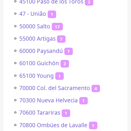
⚬
45100 Paso de los Toros
2
⚬
47 - União
1
⚬
50000 Salto
17
⚬
55000 Artigas
7
⚬
60000 Paysandú
7
⚬
60100 Guichón
2
⚬
65100 Young
1
⚬
70000 Col. del Sacramento
4
⚬
70300 Nueva Helvecia
1
⚬
70600 Tarariras
1
⚬
70800 Ombúes de Lavalle
1