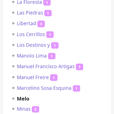
⚬
La Floresta
1
⚬
Las Piedras
1
⚬
Libertad
3
⚬
Los Cerrillos
1
⚬
Los Destinos y
1
⚬
Manolo Lima
1
⚬
Manuel Francisco Artigas
1
⚬
Manuel Freire
1
⚬
Marcelino Sosa Esquina
1
⚬
Melo
⚬
Minas
2