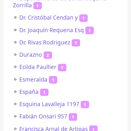
Zorrilla
1
⚬
Dr. Cristóbal Cendan y
1
⚬
Dr. Joaquín Requena Esq
1
⚬
Dr. Rivas Rodriguez
1
⚬
Durazno
2
⚬
Ecilda Paullier
1
⚬
Esmeralda
1
⚬
España
1
⚬
Esquina Lavalleja 1197
1
⚬
Fabián Onsari 957
1
⚬
Francisca Arnal de Artigas
1