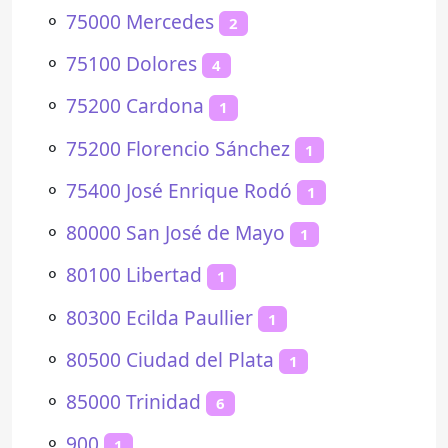
⚬
75000 Mercedes
2
⚬
75100 Dolores
4
⚬
75200 Cardona
1
⚬
75200 Florencio Sánchez
1
⚬
75400 José Enrique Rodó
1
⚬
80000 San José de Mayo
1
⚬
80100 Libertad
1
⚬
80300 Ecilda Paullier
1
⚬
80500 Ciudad del Plata
1
⚬
85000 Trinidad
6
⚬
900
1