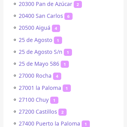
⚬
20300 Pan de Azúcar
2
⚬
20400 San Carlos
6
⚬
20500 Aiguá
4
⚬
25 de Agosto
1
⚬
25 de Agosto S/n
1
⚬
25 de Mayo 586
1
⚬
27000 Rocha
4
⚬
27001 la Paloma
1
⚬
27100 Chuy
1
⚬
27200 Castillos
2
⚬
27400 Puerto la Paloma
1