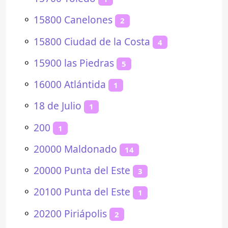
⚬
15800 Canelones
2
⚬
15800 Ciudad de la Costa
4
⚬
15900 las Piedras
5
⚬
16000 Atlántida
1
⚬
18 de Julio
1
⚬
200
1
⚬
20000 Maldonado
14
⚬
20000 Punta del Este
3
⚬
20100 Punta del Este
1
⚬
20200 Piriápolis
2