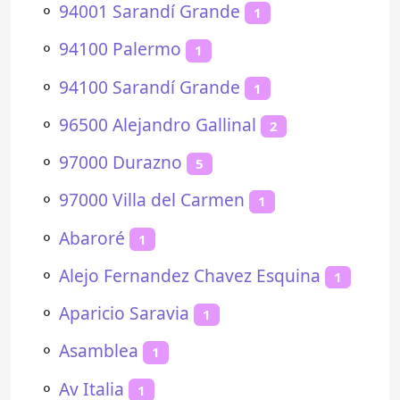
⚬
94001 Sarandí Grande
1
⚬
94100 Palermo
1
⚬
94100 Sarandí Grande
1
⚬
96500 Alejandro Gallinal
2
⚬
97000 Durazno
5
⚬
97000 Villa del Carmen
1
⚬
Abaroré
1
⚬
Alejo Fernandez Chavez Esquina
1
⚬
Aparicio Saravia
1
⚬
Asamblea
1
⚬
Av Italia
1