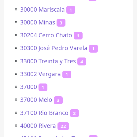
⚬
30000 Mariscala
1
⚬
30000 Minas
3
⚬
30204 Cerro Chato
1
⚬
30300 José Pedro Varela
1
⚬
33000 Treinta y Tres
4
⚬
33002 Vergara
1
⚬
37000
1
⚬
37000 Melo
3
⚬
37100 Rio Branco
2
⚬
40000 Rivera
22