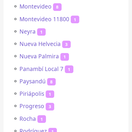
⚬
Montevideo
8
⚬
Montevideo 11800
1
⚬
Neyra
1
⚬
Nueva Helvecia
3
⚬
Nueva Palmira
1
⚬
Panambí Local 7
1
⚬
Paysandú
8
⚬
Piriápolis
1
⚬
Progreso
3
⚬
Rocha
1
⚬
Rodríguez
1