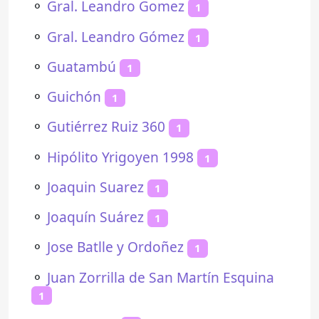
⚬
Gral. Leandro Gomez
1
⚬
Gral. Leandro Gómez
1
⚬
Guatambú
1
⚬
Guichón
1
⚬
Gutiérrez Ruiz 360
1
⚬
Hipólito Yrigoyen 1998
1
⚬
Joaquin Suarez
1
⚬
Joaquín Suárez
1
⚬
Jose Batlle y Ordoñez
1
⚬
Juan Zorrilla de San Martín Esquina
1