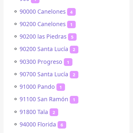
⚬
90000 Canelones
4
⚬
90200 Canelones
1
⚬
90200 las Piedras
5
⚬
90200 Santa Lucía
2
⚬
90300 Progreso
1
⚬
90700 Santa Lucía
2
⚬
91000 Pando
1
⚬
91100 San Ramón
1
⚬
91800 Tala
2
⚬
94000 Florida
6