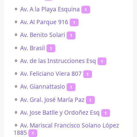
⚬
Av. A la Playa Esquina
1
⚬
Av. Al Parque 916
1
⚬
Av. Benito Solari
1
⚬
Av. Brasil
1
⚬
Av. de las Instrucciones Esq
1
⚬
Av. Feliciano Viera 807
1
⚬
Av. Giannattasio
1
⚬
Av. Gral. José María Paz
1
⚬
Av. Jose Batlle y Ordoñez Esq
1
⚬
Av. Mariscal Francisco Solano López
1885
1