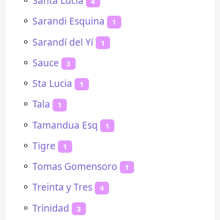
⚬
Santa Lucía
4
⚬
Sarandi Esquina
1
⚬
Sarandí del Yí
1
⚬
Sauce
3
⚬
Sta Lucia
1
⚬
Tala
1
⚬
Tamandua Esq
1
⚬
Tigre
1
⚬
Tomas Gomensoro
1
⚬
Treinta y Tres
4
⚬
Trinidad
3