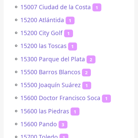
⚬
15007 Ciudad de la Costa
1
⚬
15200 Atlántida
1
⚬
15200 City Golf
1
⚬
15200 las Toscas
1
⚬
15300 Parque del Plata
2
⚬
15500 Barros Blancos
2
⚬
15500 Joaquín Suárez
1
⚬
15600 Doctor Francisco Soca
1
⚬
15600 las Piedras
1
⚬
15600 Pando
3
⚬
15700 Toledo
1