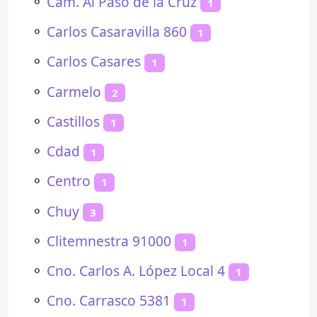
⚬
Cam. Al Paso de la Cruz
1
⚬
Carlos Casaravilla 860
1
⚬
Carlos Casares
1
⚬
Carmelo
2
⚬
Castillos
1
⚬
Cdad
1
⚬
Centro
1
⚬
Chuy
3
⚬
Clitemnestra 91000
1
⚬
Cno. Carlos A. López Local 4
1
⚬
Cno. Carrasco 5381
1