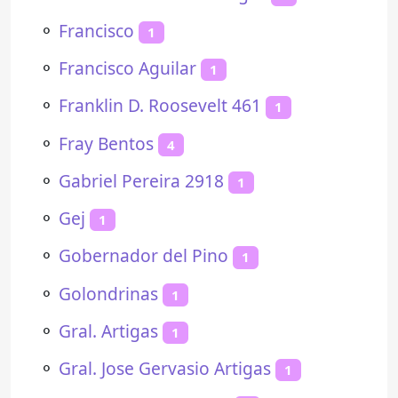
⚬
Francisco
1
⚬
Francisco Aguilar
1
⚬
Franklin D. Roosevelt 461
1
⚬
Fray Bentos
4
⚬
Gabriel Pereira 2918
1
⚬
Gej
1
⚬
Gobernador del Pino
1
⚬
Golondrinas
1
⚬
Gral. Artigas
1
⚬
Gral. Jose Gervasio Artigas
1