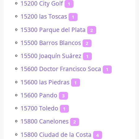
⚬
15200 City Golf
1
⚬
15200 las Toscas
1
⚬
15300 Parque del Plata
2
⚬
15500 Barros Blancos
2
⚬
15500 Joaquín Suárez
1
⚬
15600 Doctor Francisco Soca
1
⚬
15600 las Piedras
1
⚬
15600 Pando
3
⚬
15700 Toledo
1
⚬
15800 Canelones
2
⚬
15800 Ciudad de la Costa
4