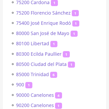
⚬
75200 Cardona
1
⚬
75200 Florencio Sánchez
1
⚬
75400 José Enrique Rodó
1
⚬
80000 San José de Mayo
1
⚬
80100 Libertad
1
⚬
80300 Ecilda Paullier
1
⚬
80500 Ciudad del Plata
1
⚬
85000 Trinidad
6
⚬
900
1
⚬
90000 Canelones
4
⚬
90200 Canelones
1