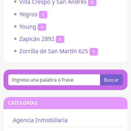
⚬
Villa Crespo y San Andrés
2
⚬
Yegros
1
⚬
Young
1
⚬
Zapicán 2892
1
⚬
Zorrilla de San Martin 625
1
Buscar
CATEGORÍAS
Agencia Inmobiliaria