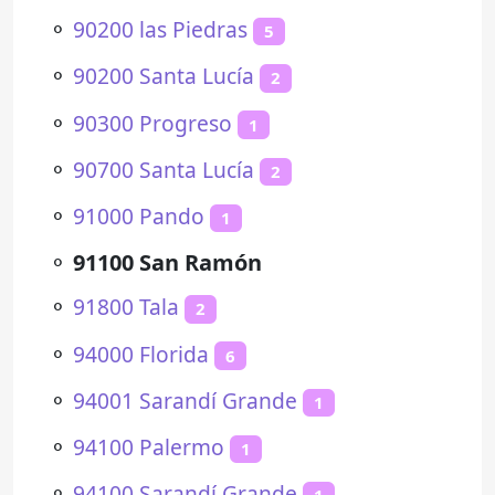
⚬
90200 las Piedras
5
⚬
90200 Santa Lucía
2
⚬
90300 Progreso
1
⚬
90700 Santa Lucía
2
⚬
91000 Pando
1
⚬
91100 San Ramón
⚬
91800 Tala
2
⚬
94000 Florida
6
⚬
94001 Sarandí Grande
1
⚬
94100 Palermo
1
⚬
94100 Sarandí Grande