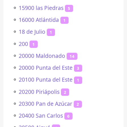
⚬
15900 las Piedras
5
⚬
16000 Atlántida
1
⚬
18 de Julio
1
⚬
200
1
⚬
20000 Maldonado
14
⚬
20000 Punta del Este
3
⚬
20100 Punta del Este
1
⚬
20200 Piriápolis
2
⚬
20300 Pan de Azúcar
2
⚬
20400 San Carlos
6