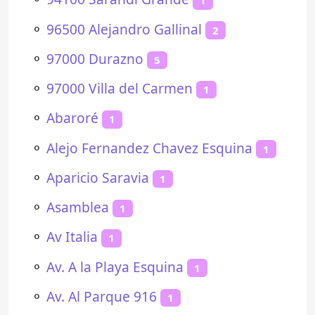
1
⚬
96500 Alejandro Gallinal
2
⚬
97000 Durazno
5
⚬
97000 Villa del Carmen
1
⚬
Abaroré
1
⚬
Alejo Fernandez Chavez Esquina
1
⚬
Aparicio Saravia
1
⚬
Asamblea
1
⚬
Av Italia
1
⚬
Av. A la Playa Esquina
1
⚬
Av. Al Parque 916
1