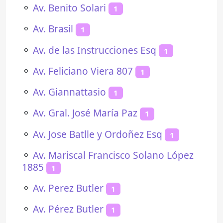
⚬
Av. Benito Solari
1
⚬
Av. Brasil
1
⚬
Av. de las Instrucciones Esq
1
⚬
Av. Feliciano Viera 807
1
⚬
Av. Giannattasio
1
⚬
Av. Gral. José María Paz
1
⚬
Av. Jose Batlle y Ordoñez Esq
1
⚬
Av. Mariscal Francisco Solano López
1885
1
⚬
Av. Perez Butler
1
⚬
Av. Pérez Butler
1