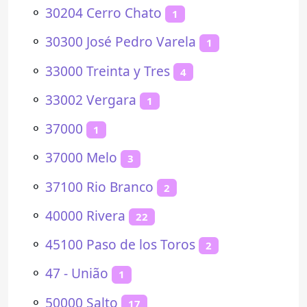
⚬
30204 Cerro Chato
1
⚬
30300 José Pedro Varela
1
⚬
33000 Treinta y Tres
4
⚬
33002 Vergara
1
⚬
37000
1
⚬
37000 Melo
3
⚬
37100 Rio Branco
2
⚬
40000 Rivera
22
⚬
45100 Paso de los Toros
2
⚬
47 - União
1
⚬
50000 Salto
17