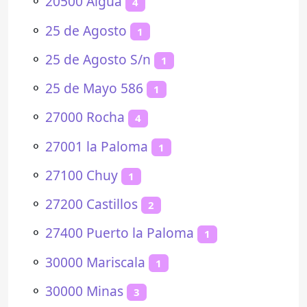
⚬
20500 Aiguá
4
⚬
25 de Agosto
1
⚬
25 de Agosto S/n
1
⚬
25 de Mayo 586
1
⚬
27000 Rocha
4
⚬
27001 la Paloma
1
⚬
27100 Chuy
1
⚬
27200 Castillos
2
⚬
27400 Puerto la Paloma
1
⚬
30000 Mariscala
1
⚬
30000 Minas
3