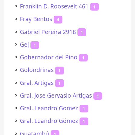
⚬
Franklin D. Roosevelt 461
1
⚬
Fray Bentos
4
⚬
Gabriel Pereira 2918
1
⚬
Gej
1
⚬
Gobernador del Pino
1
⚬
Golondrinas
1
⚬
Gral. Artigas
1
⚬
Gral. Jose Gervasio Artigas
1
⚬
Gral. Leandro Gomez
1
⚬
Gral. Leandro Gómez
1
⚬
Guatambú
1