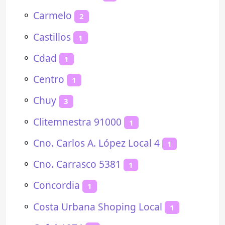
⚬
Carmelo
2
⚬
Castillos
1
⚬
Cdad
1
⚬
Centro
1
⚬
Chuy
3
⚬
Clitemnestra 91000
1
⚬
Cno. Carlos A. López Local 4
1
⚬
Cno. Carrasco 5381
1
⚬
Concordia
1
⚬
Costa Urbana Shoping Local
1