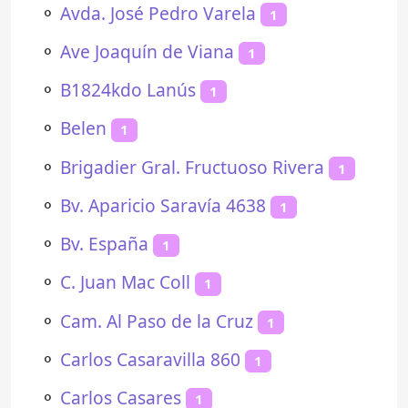
⚬
Avda. José Pedro Varela
1
⚬
Ave Joaquín de Viana
1
⚬
B1824kdo Lanús
1
⚬
Belen
1
⚬
Brigadier Gral. Fructuoso Rivera
1
⚬
Bv. Aparicio Saravía 4638
1
⚬
Bv. España
1
⚬
C. Juan Mac Coll
1
⚬
Cam. Al Paso de la Cruz
1
⚬
Carlos Casaravilla 860
1
⚬
Carlos Casares
1