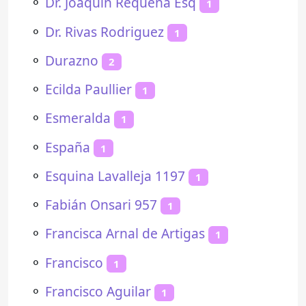
⚬
Dr. Joaquín Requena Esq
1
⚬
Dr. Rivas Rodriguez
1
⚬
Durazno
2
⚬
Ecilda Paullier
1
⚬
Esmeralda
1
⚬
España
1
⚬
Esquina Lavalleja 1197
1
⚬
Fabián Onsari 957
1
⚬
Francisca Arnal de Artigas
1
⚬
Francisco
1
⚬
Francisco Aguilar
1