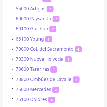
⚬
55000 Artigas
7
⚬
60000 Paysandú
7
⚬
60100 Guichón
2
⚬
65100 Young
1
⚬
70000 Col. del Sacramento
4
⚬
70300 Nueva Helvecia
1
⚬
70600 Tarariras
1
⚬
70800 Ombúes de Lavalle
1
⚬
75000 Mercedes
2
⚬
75100 Dolores
4