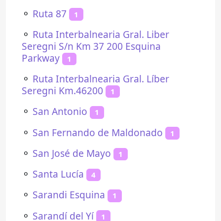
⚬
Ruta 87
1
⚬
Ruta Interbalnearia Gral. Liber
Seregni S/n Km 37 200 Esquina
Parkway
1
⚬
Ruta Interbalnearia Gral. Líber
Seregni Km.46200
1
⚬
San Antonio
1
⚬
San Fernando de Maldonado
1
⚬
San José de Mayo
1
⚬
Santa Lucía
4
⚬
Sarandi Esquina
1
⚬
Sarandí del Yí
1