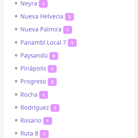
⚬
Neyra
1
⚬
Nueva Helvecia
3
⚬
Nueva Palmira
1
⚬
Panambí Local 7
1
⚬
Paysandú
8
⚬
Piriápolis
1
⚬
Progreso
3
⚬
Rocha
1
⚬
Rodríguez
1
⚬
Rosario
1
⚬
Ruta 8
1