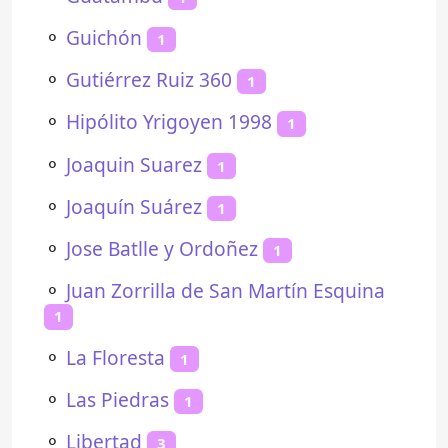
⚬
Guichón
1
⚬
Gutiérrez Ruiz 360
1
⚬
Hipólito Yrigoyen 1998
1
⚬
Joaquin Suarez
1
⚬
Joaquín Suárez
1
⚬
Jose Batlle y Ordoñez
1
⚬
Juan Zorrilla de San Martín Esquina
1
⚬
La Floresta
1
⚬
Las Piedras
1
⚬
Libertad
3