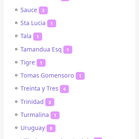
⚬
Sauce
3
⚬
Sta Lucia
1
⚬
Tala
1
⚬
Tamandua Esq
1
⚬
Tigre
1
⚬
Tomas Gomensoro
1
⚬
Treinta y Tres
4
⚬
Trinidad
3
⚬
Turmalina
1
⚬
Uruguay
8