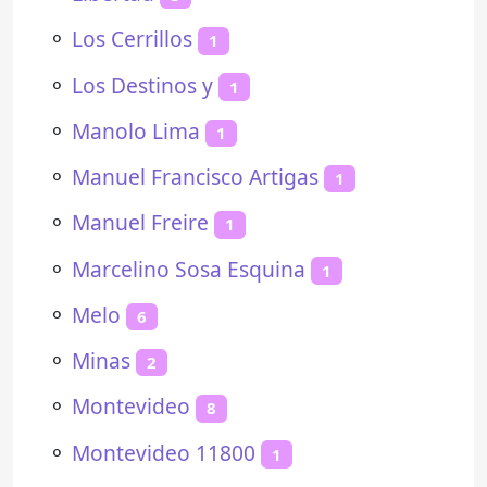
⚬
Los Cerrillos
1
⚬
Los Destinos y
1
⚬
Manolo Lima
1
⚬
Manuel Francisco Artigas
1
⚬
Manuel Freire
1
⚬
Marcelino Sosa Esquina
1
⚬
Melo
6
⚬
Minas
2
⚬
Montevideo
8
⚬
Montevideo 11800
1