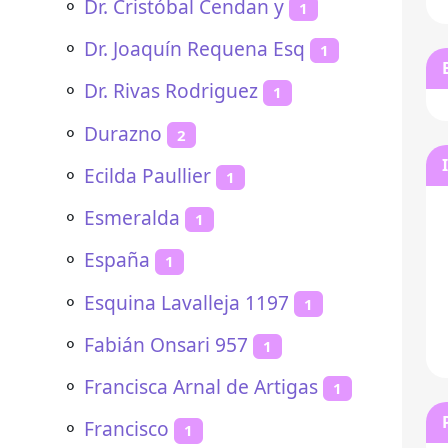
⚬
Dr. Cristóbal Cendan y
1
⚬
Dr. Joaquín Requena Esq
1
⚬
Dr. Rivas Rodriguez
1
⚬
Durazno
2
⚬
Ecilda Paullier
1
⚬
Esmeralda
1
⚬
España
1
⚬
Esquina Lavalleja 1197
1
⚬
Fabián Onsari 957
1
⚬
Francisca Arnal de Artigas
1
⚬
Francisco
1