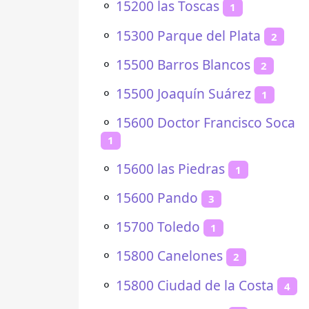
⚬
15200 las Toscas
1
⚬
15300 Parque del Plata
2
⚬
15500 Barros Blancos
2
⚬
15500 Joaquín Suárez
1
⚬
15600 Doctor Francisco Soca
1
⚬
15600 las Piedras
1
⚬
15600 Pando
3
⚬
15700 Toledo
1
⚬
15800 Canelones
2
⚬
15800 Ciudad de la Costa
4