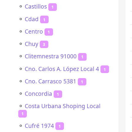
⚬
Castillos
1
⚬
Cdad
1
⚬
Centro
1
⚬
Chuy
3
⚬
Clitemnestra 91000
1
⚬
Cno. Carlos A. López Local 4
1
⚬
Cno. Carrasco 5381
1
⚬
Concordia
1
⚬
Costa Urbana Shoping Local
1
⚬
Cufré 1974
1