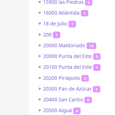
⚬
15900 las Piedras
5
⚬
16000 Atlántida
1
⚬
18 de Julio
1
⚬
200
1
⚬
20000 Maldonado
14
⚬
20000 Punta del Este
3
⚬
20100 Punta del Este
1
⚬
20200 Piriápolis
2
⚬
20300 Pan de Azúcar
2
⚬
20400 San Carlos
6
⚬
20500 Aiguá
4