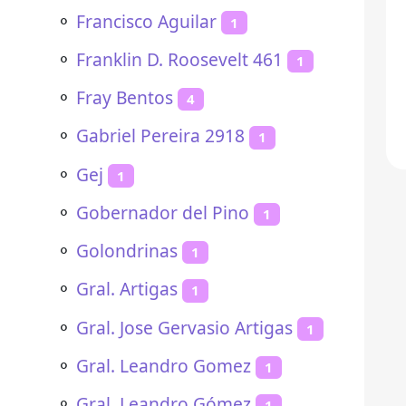
⚬
Francisco Aguilar
1
⚬
Franklin D. Roosevelt 461
1
⚬
Fray Bentos
4
⚬
Gabriel Pereira 2918
1
⚬
Gej
1
⚬
Gobernador del Pino
1
⚬
Golondrinas
1
⚬
Gral. Artigas
1
⚬
Gral. Jose Gervasio Artigas
1
⚬
Gral. Leandro Gomez
1
⚬
Gral. Leandro Gómez
1