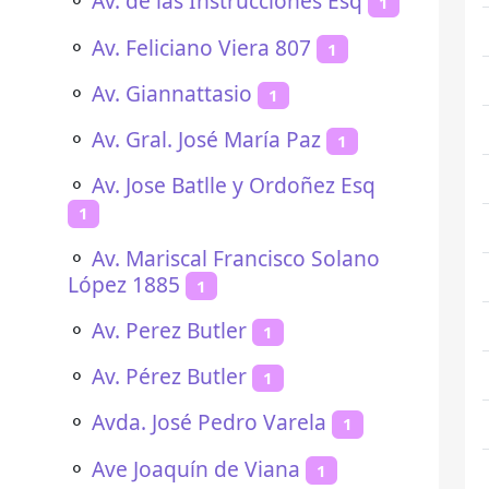
⚬
Av. de las Instrucciones Esq
1
⚬
Av. Feliciano Viera 807
1
⚬
Av. Giannattasio
1
⚬
Av. Gral. José María Paz
1
⚬
Av. Jose Batlle y Ordoñez Esq
1
⚬
Av. Mariscal Francisco Solano
López 1885
1
⚬
Av. Perez Butler
1
⚬
Av. Pérez Butler
1
⚬
Avda. José Pedro Varela
1
⚬
Ave Joaquín de Viana
1