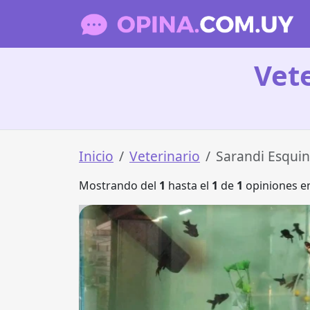
Vet
Inicio
Veterinario
Sarandi Esqui
Mostrando del
1
hasta el
1
de
1
opiniones en