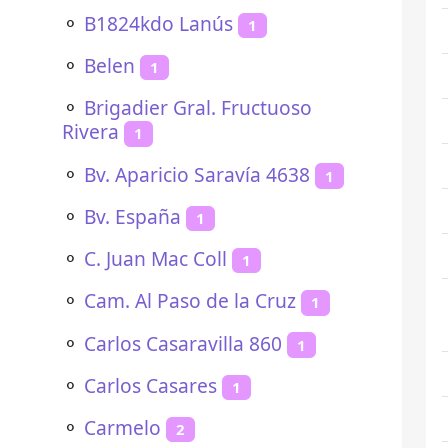
⚬
B1824kdo Lanús
1
⚬
Belen
1
⚬
Brigadier Gral. Fructuoso
Rivera
1
⚬
Bv. Aparicio Saravía 4638
1
⚬
Bv. España
1
⚬
C. Juan Mac Coll
1
⚬
Cam. Al Paso de la Cruz
1
⚬
Carlos Casaravilla 860
1
⚬
Carlos Casares
1
⚬
Carmelo
2