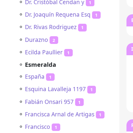
⚬
Dr. Cristóbal Cendan y
1
⚬
Dr. Joaquín Requena Esq
1
⚬
Dr. Rivas Rodriguez
1
⚬
Durazno
2
⚬
Ecilda Paullier
1
⚬
Esmeralda
⚬
España
1
⚬
Esquina Lavalleja 1197
1
⚬
Fabián Onsari 957
1
⚬
Francisca Arnal de Artigas
1
⚬
Francisco
1