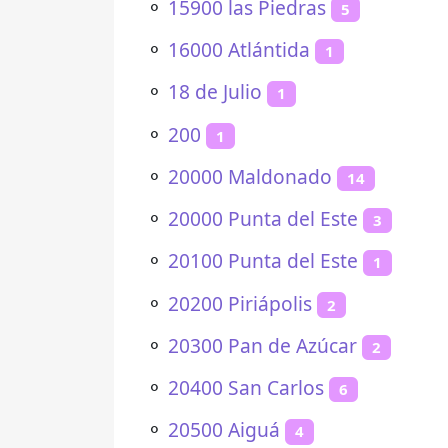
⚬
15900 las Piedras
5
⚬
16000 Atlántida
1
⚬
18 de Julio
1
⚬
200
1
⚬
20000 Maldonado
14
⚬
20000 Punta del Este
3
⚬
20100 Punta del Este
1
⚬
20200 Piriápolis
2
⚬
20300 Pan de Azúcar
2
⚬
20400 San Carlos
6
⚬
20500 Aiguá
4