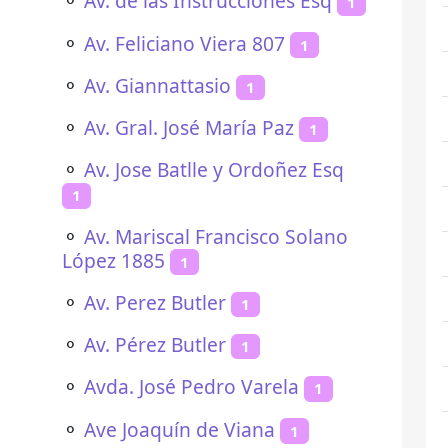
⚬
Av. de las Instrucciones Esq
1
⚬
Av. Feliciano Viera 807
1
⚬
Av. Giannattasio
1
⚬
Av. Gral. José María Paz
1
⚬
Av. Jose Batlle y Ordoñez Esq
1
⚬
Av. Mariscal Francisco Solano
López 1885
1
⚬
Av. Perez Butler
1
⚬
Av. Pérez Butler
1
⚬
Avda. José Pedro Varela
1
⚬
Ave Joaquín de Viana
1