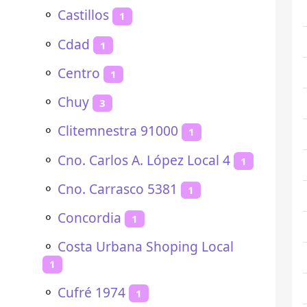
⚬
Castillos
1
⚬
Cdad
1
⚬
Centro
1
⚬
Chuy
3
⚬
Clitemnestra 91000
1
⚬
Cno. Carlos A. López Local 4
1
⚬
Cno. Carrasco 5381
1
⚬
Concordia
1
⚬
Costa Urbana Shoping Local
1
⚬
Cufré 1974
1