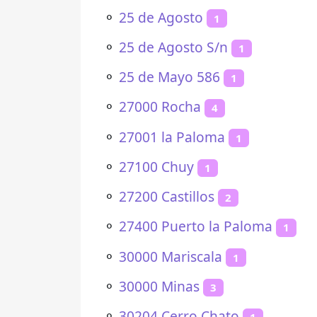
⚬
25 de Agosto
1
⚬
25 de Agosto S/n
1
⚬
25 de Mayo 586
1
⚬
27000 Rocha
4
⚬
27001 la Paloma
1
⚬
27100 Chuy
1
⚬
27200 Castillos
2
⚬
27400 Puerto la Paloma
1
⚬
30000 Mariscala
1
⚬
30000 Minas
3
⚬
30204 Cerro Chato