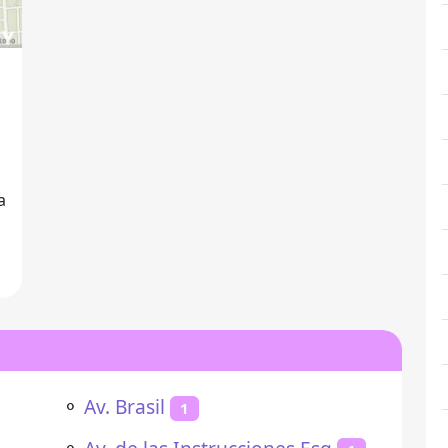
⚬
Av. Brasil
1