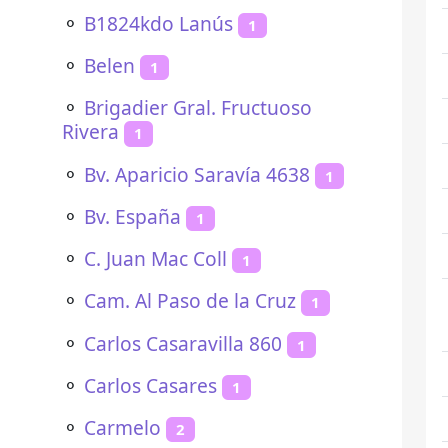
⚬
B1824kdo Lanús
1
⚬
Belen
1
⚬
Brigadier Gral. Fructuoso
Rivera
1
⚬
Bv. Aparicio Saravía 4638
1
⚬
Bv. España
1
⚬
C. Juan Mac Coll
1
⚬
Cam. Al Paso de la Cruz
1
⚬
Carlos Casaravilla 860
1
⚬
Carlos Casares
1
⚬
Carmelo
2