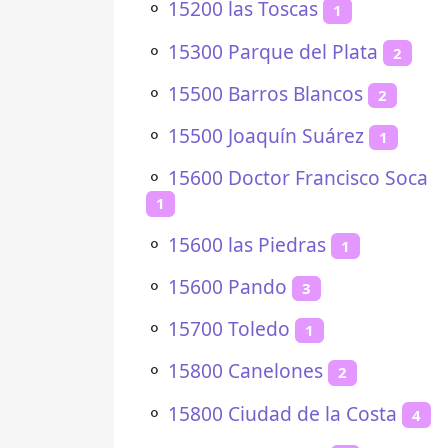
⚬
15200 las Toscas
1
⚬
15300 Parque del Plata
2
⚬
15500 Barros Blancos
2
⚬
15500 Joaquín Suárez
1
⚬
15600 Doctor Francisco Soca
1
⚬
15600 las Piedras
1
⚬
15600 Pando
3
⚬
15700 Toledo
1
⚬
15800 Canelones
2
⚬
15800 Ciudad de la Costa
4