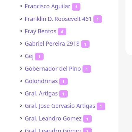
⚬
Francisco Aguilar
1
⚬
Franklin D. Roosevelt 461
1
⚬
Fray Bentos
4
⚬
Gabriel Pereira 2918
1
⚬
Gej
1
⚬
Gobernador del Pino
1
⚬
Golondrinas
1
⚬
Gral. Artigas
1
⚬
Gral. Jose Gervasio Artigas
1
⚬
Gral. Leandro Gomez
1
⚬
Gral. Leandro Gómez
1