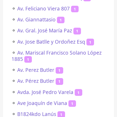
⚬
Av. Feliciano Viera 807
1
⚬
Av. Giannattasio
1
⚬
Av. Gral. José María Paz
1
⚬
Av. Jose Batlle y Ordoñez Esq
1
⚬
Av. Mariscal Francisco Solano López
1885
1
⚬
Av. Perez Butler
1
⚬
Av. Pérez Butler
1
⚬
Avda. José Pedro Varela
1
⚬
Ave Joaquín de Viana
1
⚬
B1824kdo Lanús
1