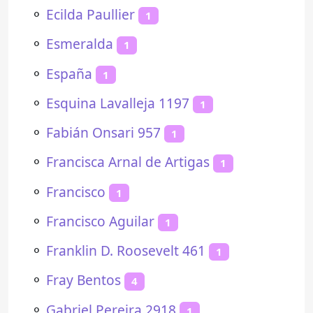
⚬
Ecilda Paullier
1
⚬
Esmeralda
1
⚬
España
1
⚬
Esquina Lavalleja 1197
1
⚬
Fabián Onsari 957
1
⚬
Francisca Arnal de Artigas
1
⚬
Francisco
1
⚬
Francisco Aguilar
1
⚬
Franklin D. Roosevelt 461
1
⚬
Fray Bentos
4
⚬
Gabriel Pereira 2918
1