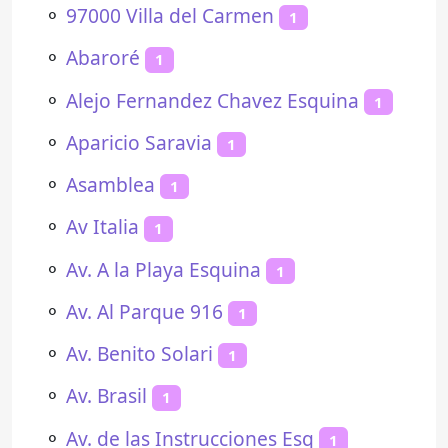
⚬
97000 Villa del Carmen
1
⚬
Abaroré
1
⚬
Alejo Fernandez Chavez Esquina
1
⚬
Aparicio Saravia
1
⚬
Asamblea
1
⚬
Av Italia
1
⚬
Av. A la Playa Esquina
1
⚬
Av. Al Parque 916
1
⚬
Av. Benito Solari
1
⚬
Av. Brasil
1
⚬
Av. de las Instrucciones Esq
1