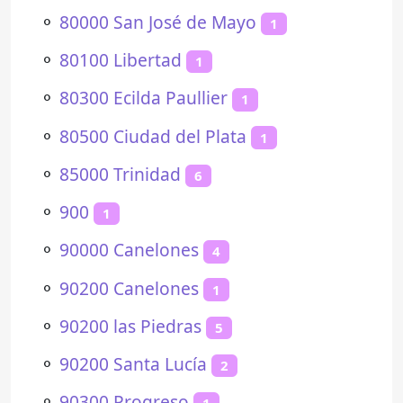
⚬
80000 San José de Mayo
1
⚬
80100 Libertad
1
⚬
80300 Ecilda Paullier
1
⚬
80500 Ciudad del Plata
1
⚬
85000 Trinidad
6
⚬
900
1
⚬
90000 Canelones
4
⚬
90200 Canelones
1
⚬
90200 las Piedras
5
⚬
90200 Santa Lucía
2
⚬
90300 Progreso