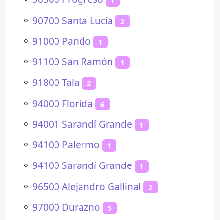
1
⚬
90700 Santa Lucía
2
⚬
91000 Pando
1
⚬
91100 San Ramón
1
⚬
91800 Tala
2
⚬
94000 Florida
6
⚬
94001 Sarandí Grande
1
⚬
94100 Palermo
1
⚬
94100 Sarandí Grande
1
⚬
96500 Alejandro Gallinal
2
⚬
97000 Durazno
5