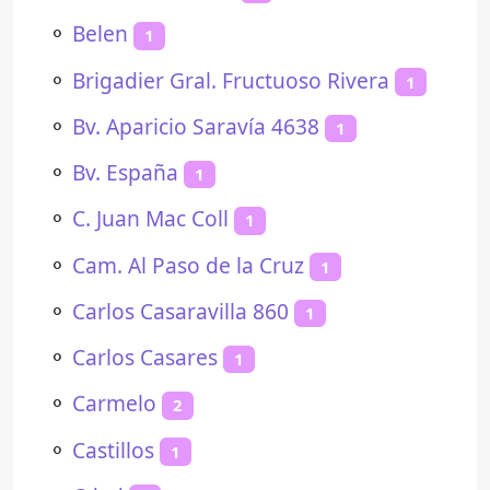
⚬
Belen
1
⚬
Brigadier Gral. Fructuoso Rivera
1
⚬
Bv. Aparicio Saravía 4638
1
⚬
Bv. España
1
⚬
C. Juan Mac Coll
1
⚬
Cam. Al Paso de la Cruz
1
⚬
Carlos Casaravilla 860
1
⚬
Carlos Casares
1
⚬
Carmelo
2
⚬
Castillos
1