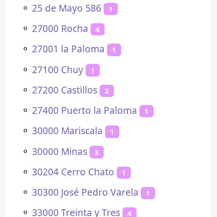
⚬
25 de Mayo 586
1
⚬
27000 Rocha
4
⚬
27001 la Paloma
1
⚬
27100 Chuy
1
⚬
27200 Castillos
2
⚬
27400 Puerto la Paloma
1
⚬
30000 Mariscala
1
⚬
30000 Minas
3
⚬
30204 Cerro Chato
1
⚬
30300 José Pedro Varela
1
⚬
33000 Treinta y Tres
4