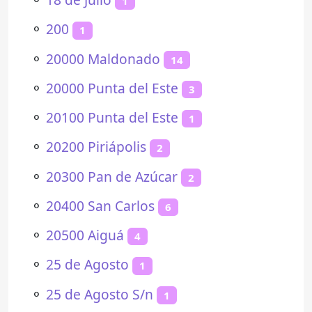
1
⚬
200
1
⚬
20000 Maldonado
14
⚬
20000 Punta del Este
3
⚬
20100 Punta del Este
1
⚬
20200 Piriápolis
2
⚬
20300 Pan de Azúcar
2
⚬
20400 San Carlos
6
⚬
20500 Aiguá
4
⚬
25 de Agosto
1
⚬
25 de Agosto S/n
1