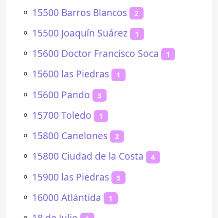
⚬
15500 Barros Blancos
2
⚬
15500 Joaquín Suárez
1
⚬
15600 Doctor Francisco Soca
1
⚬
15600 las Piedras
1
⚬
15600 Pando
3
⚬
15700 Toledo
1
⚬
15800 Canelones
2
⚬
15800 Ciudad de la Costa
4
⚬
15900 las Piedras
5
⚬
16000 Atlántida
1
⚬
18 de Julio