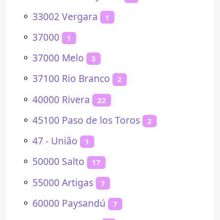
⚬
33002 Vergara
1
⚬
37000
1
⚬
37000 Melo
3
⚬
37100 Rio Branco
2
⚬
40000 Rivera
22
⚬
45100 Paso de los Toros
2
⚬
47 - União
1
⚬
50000 Salto
17
⚬
55000 Artigas
7
⚬
60000 Paysandú
7