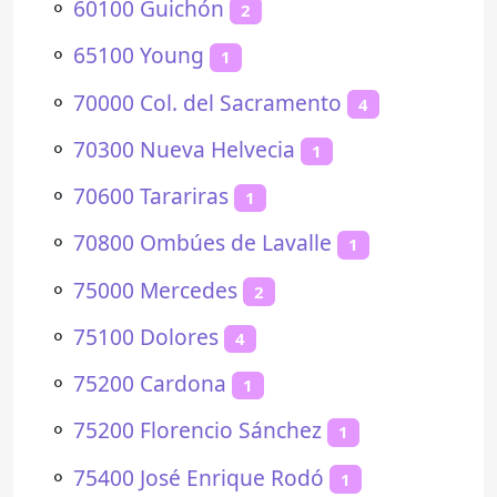
⚬
60100 Guichón
2
⚬
65100 Young
1
⚬
70000 Col. del Sacramento
4
⚬
70300 Nueva Helvecia
1
⚬
70600 Tarariras
1
⚬
70800 Ombúes de Lavalle
1
⚬
75000 Mercedes
2
⚬
75100 Dolores
4
⚬
75200 Cardona
1
⚬
75200 Florencio Sánchez
1
⚬
75400 José Enrique Rodó
1