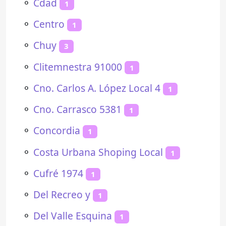
⚬
Cdad
1
⚬
Centro
1
⚬
Chuy
3
⚬
Clitemnestra 91000
1
⚬
Cno. Carlos A. López Local 4
1
⚬
Cno. Carrasco 5381
1
⚬
Concordia
1
⚬
Costa Urbana Shoping Local
1
⚬
Cufré 1974
1
⚬
Del Recreo y
1
⚬
Del Valle Esquina
1