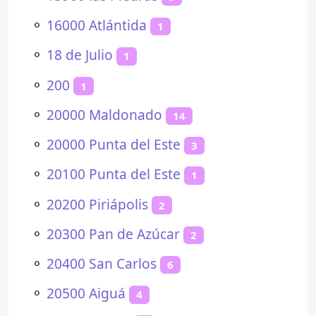
⚬
16000 Atlántida
1
⚬
18 de Julio
1
⚬
200
1
⚬
20000 Maldonado
14
⚬
20000 Punta del Este
3
⚬
20100 Punta del Este
1
⚬
20200 Piriápolis
2
⚬
20300 Pan de Azúcar
2
⚬
20400 San Carlos
6
⚬
20500 Aiguá
4