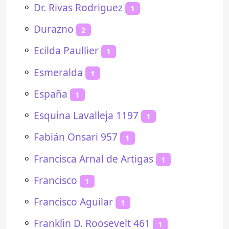
⚬
Dr. Rivas Rodriguez
1
⚬
Durazno
2
⚬
Ecilda Paullier
1
⚬
Esmeralda
1
⚬
España
1
⚬
Esquina Lavalleja 1197
1
⚬
Fabián Onsari 957
1
⚬
Francisca Arnal de Artigas
1
⚬
Francisco
1
⚬
Francisco Aguilar
1
⚬
Franklin D. Roosevelt 461
1