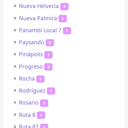
⚬
Nueva Helvecia
3
⚬
Nueva Palmira
1
⚬
Panambí Local 7
1
⚬
Paysandú
8
⚬
Piriápolis
1
⚬
Progreso
3
⚬
Rocha
1
⚬
Rodríguez
1
⚬
Rosario
1
⚬
Ruta 8
1
⚬
Ruta 87
1