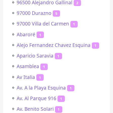
⚬
96500 Alejandro Gallinal
2
⚬
97000 Durazno
5
⚬
97000 Villa del Carmen
1
⚬
Abaroré
1
⚬
Alejo Fernandez Chavez Esquina
1
⚬
Aparicio Saravia
1
⚬
Asamblea
1
⚬
Av Italia
1
⚬
Av. A la Playa Esquina
1
⚬
Av. Al Parque 916
1
⚬
Av. Benito Solari
1