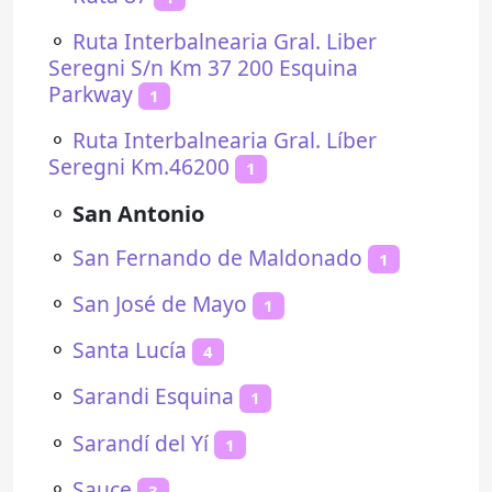
⚬
Ruta Interbalnearia Gral. Liber
Seregni S/n Km 37 200 Esquina
Parkway
1
⚬
Ruta Interbalnearia Gral. Líber
Seregni Km.46200
1
⚬
San Antonio
⚬
San Fernando de Maldonado
1
⚬
San José de Mayo
1
⚬
Santa Lucía
4
⚬
Sarandi Esquina
1
⚬
Sarandí del Yí
1
⚬
Sauce
3