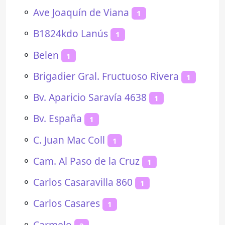
⚬
Ave Joaquín de Viana
1
⚬
B1824kdo Lanús
1
⚬
Belen
1
⚬
Brigadier Gral. Fructuoso Rivera
1
⚬
Bv. Aparicio Saravía 4638
1
⚬
Bv. España
1
⚬
C. Juan Mac Coll
1
⚬
Cam. Al Paso de la Cruz
1
⚬
Carlos Casaravilla 860
1
⚬
Carlos Casares
1
⚬
Carmelo