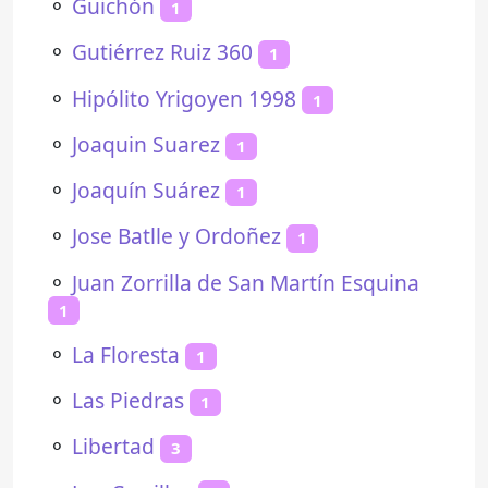
⚬
Guichón
1
⚬
Gutiérrez Ruiz 360
1
⚬
Hipólito Yrigoyen 1998
1
⚬
Joaquin Suarez
1
⚬
Joaquín Suárez
1
⚬
Jose Batlle y Ordoñez
1
⚬
Juan Zorrilla de San Martín Esquina
1
⚬
La Floresta
1
⚬
Las Piedras
1
⚬
Libertad
3