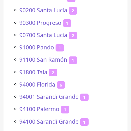
⚬
90200 Santa Lucía
2
⚬
90300 Progreso
1
⚬
90700 Santa Lucía
2
⚬
91000 Pando
1
⚬
91100 San Ramón
1
⚬
91800 Tala
2
⚬
94000 Florida
6
⚬
94001 Sarandí Grande
1
⚬
94100 Palermo
1
⚬
94100 Sarandí Grande
1