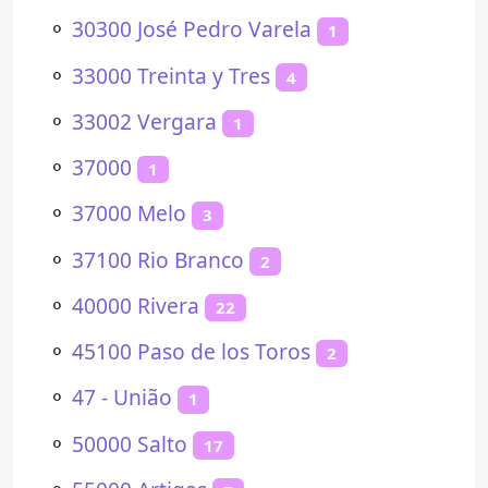
⚬
30300 José Pedro Varela
1
⚬
33000 Treinta y Tres
4
⚬
33002 Vergara
1
⚬
37000
1
⚬
37000 Melo
3
⚬
37100 Rio Branco
2
⚬
40000 Rivera
22
⚬
45100 Paso de los Toros
2
⚬
47 - União
1
⚬
50000 Salto
17