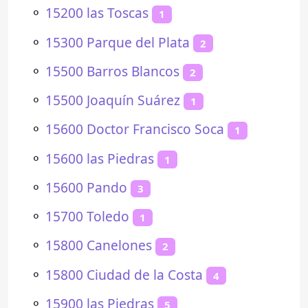
⚬
15200 las Toscas
1
⚬
15300 Parque del Plata
2
⚬
15500 Barros Blancos
2
⚬
15500 Joaquín Suárez
1
⚬
15600 Doctor Francisco Soca
1
⚬
15600 las Piedras
1
⚬
15600 Pando
3
⚬
15700 Toledo
1
⚬
15800 Canelones
2
⚬
15800 Ciudad de la Costa
4
⚬
15900 las Piedras
5