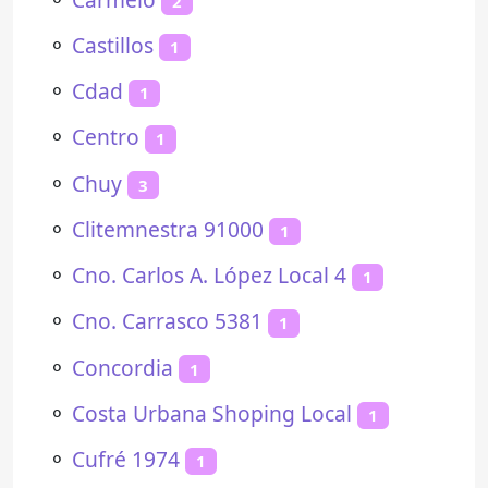
2
⚬
Castillos
1
⚬
Cdad
1
⚬
Centro
1
⚬
Chuy
3
⚬
Clitemnestra 91000
1
⚬
Cno. Carlos A. López Local 4
1
⚬
Cno. Carrasco 5381
1
⚬
Concordia
1
⚬
Costa Urbana Shoping Local
1
⚬
Cufré 1974
1