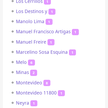
⚬
Los Cerrillos
1
⚬
Los Destinos y
1
⚬
Manolo Lima
1
⚬
Manuel Francisco Artigas
1
⚬
Manuel Freire
1
⚬
Marcelino Sosa Esquina
1
⚬
Melo
6
⚬
Minas
2
⚬
Montevideo
8
⚬
Montevideo 11800
1
⚬
Neyra
1