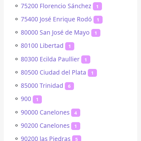
⚬
75200 Florencio Sánchez
1
⚬
75400 José Enrique Rodó
1
⚬
80000 San José de Mayo
1
⚬
80100 Libertad
1
⚬
80300 Ecilda Paullier
1
⚬
80500 Ciudad del Plata
1
⚬
85000 Trinidad
6
⚬
900
1
⚬
90000 Canelones
4
⚬
90200 Canelones
1
⚬
90200 las Piedras
5