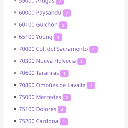
⚬
55000 Artigas
7
⚬
60000 Paysandú
7
⚬
60100 Guichón
2
⚬
65100 Young
1
⚬
70000 Col. del Sacramento
4
⚬
70300 Nueva Helvecia
1
⚬
70600 Tarariras
1
⚬
70800 Ombúes de Lavalle
1
⚬
75000 Mercedes
2
⚬
75100 Dolores
4
⚬
75200 Cardona
1