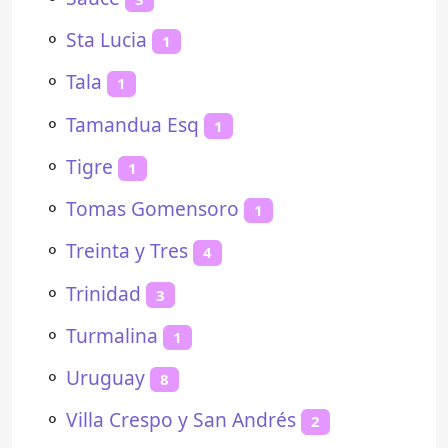
⚬
Sta Lucia
1
⚬
Tala
1
⚬
Tamandua Esq
1
⚬
Tigre
1
⚬
Tomas Gomensoro
1
⚬
Treinta y Tres
4
⚬
Trinidad
3
⚬
Turmalina
1
⚬
Uruguay
8
⚬
Villa Crespo y San Andrés
2