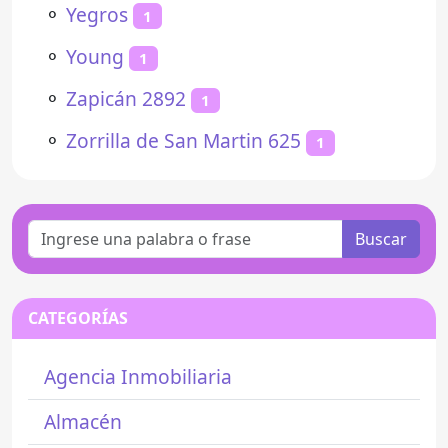
⚬
Yegros
1
⚬
Young
1
⚬
Zapicán 2892
1
⚬
Zorrilla de San Martin 625
1
Buscar
CATEGORÍAS
Agencia Inmobiliaria
Almacén