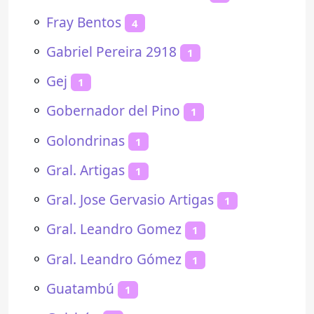
⚬
Fray Bentos
4
⚬
Gabriel Pereira 2918
1
⚬
Gej
1
⚬
Gobernador del Pino
1
⚬
Golondrinas
1
⚬
Gral. Artigas
1
⚬
Gral. Jose Gervasio Artigas
1
⚬
Gral. Leandro Gomez
1
⚬
Gral. Leandro Gómez
1
⚬
Guatambú
1