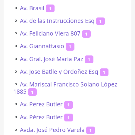
⚬
Av. Brasil
1
⚬
Av. de las Instrucciones Esq
1
⚬
Av. Feliciano Viera 807
1
⚬
Av. Giannattasio
1
⚬
Av. Gral. José María Paz
1
⚬
Av. Jose Batlle y Ordoñez Esq
1
⚬
Av. Mariscal Francisco Solano López
1885
1
⚬
Av. Perez Butler
1
⚬
Av. Pérez Butler
1
⚬
Avda. José Pedro Varela
1