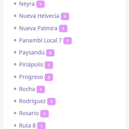
⚬
Neyra
1
⚬
Nueva Helvecia
3
⚬
Nueva Palmira
1
⚬
Panambí Local 7
1
⚬
Paysandú
8
⚬
Piriápolis
1
⚬
Progreso
3
⚬
Rocha
1
⚬
Rodríguez
1
⚬
Rosario
1
⚬
Ruta 8
1