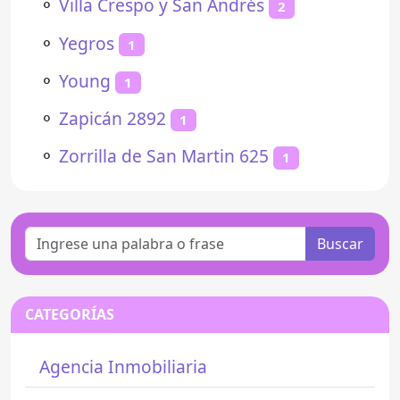
⚬
Villa Crespo y San Andrés
2
⚬
Yegros
1
⚬
Young
1
⚬
Zapicán 2892
1
⚬
Zorrilla de San Martin 625
1
Buscar
CATEGORÍAS
Agencia Inmobiliaria