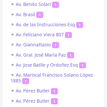
⚬
Av. Benito Solari
1
⚬
Av. Brasil
1
⚬
Av. de las Instrucciones Esq
1
⚬
Av. Feliciano Viera 807
1
⚬
Av. Giannattasio
1
⚬
Av. Gral. José María Paz
1
⚬
Av. Jose Batlle y Ordoñez Esq
1
⚬
Av. Mariscal Francisco Solano López
1885
1
⚬
Av. Perez Butler
1
⚬
Av. Pérez Butler
1