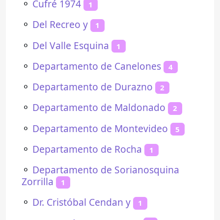
⚬
Cufré 1974
1
⚬
Del Recreo y
1
⚬
Del Valle Esquina
1
⚬
Departamento de Canelones
4
⚬
Departamento de Durazno
2
⚬
Departamento de Maldonado
2
⚬
Departamento de Montevideo
5
⚬
Departamento de Rocha
1
⚬
Departamento de Sorianosquina
Zorrilla
1
⚬
Dr. Cristóbal Cendan y
1