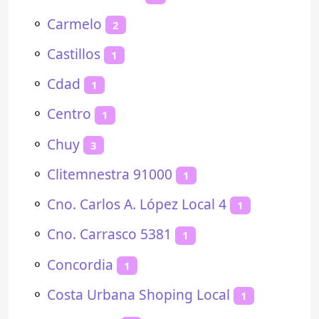
⚬
Carmelo
2
⚬
Castillos
1
⚬
Cdad
1
⚬
Centro
1
⚬
Chuy
3
⚬
Clitemnestra 91000
1
⚬
Cno. Carlos A. López Local 4
1
⚬
Cno. Carrasco 5381
1
⚬
Concordia
1
⚬
Costa Urbana Shoping Local
1