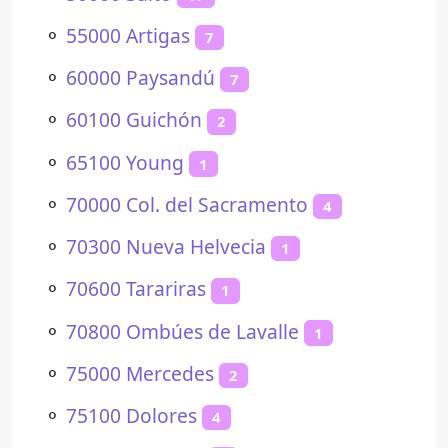
⚬
55000 Artigas
7
⚬
60000 Paysandú
7
⚬
60100 Guichón
2
⚬
65100 Young
1
⚬
70000 Col. del Sacramento
4
⚬
70300 Nueva Helvecia
1
⚬
70600 Tarariras
1
⚬
70800 Ombúes de Lavalle
1
⚬
75000 Mercedes
2
⚬
75100 Dolores
4