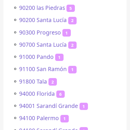
⚬
90200 las Piedras
5
⚬
90200 Santa Lucía
2
⚬
90300 Progreso
1
⚬
90700 Santa Lucía
2
⚬
91000 Pando
1
⚬
91100 San Ramón
1
⚬
91800 Tala
2
⚬
94000 Florida
6
⚬
94001 Sarandí Grande
1
⚬
94100 Palermo
1