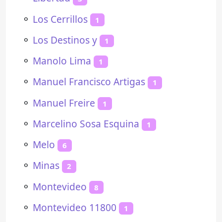
⚬
Los Cerrillos
1
⚬
Los Destinos y
1
⚬
Manolo Lima
1
⚬
Manuel Francisco Artigas
1
⚬
Manuel Freire
1
⚬
Marcelino Sosa Esquina
1
⚬
Melo
6
⚬
Minas
2
⚬
Montevideo
8
⚬
Montevideo 11800
1