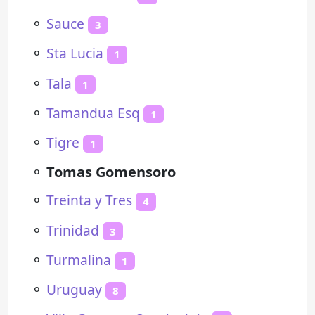
⚬
Sauce
3
⚬
Sta Lucia
1
⚬
Tala
1
⚬
Tamandua Esq
1
⚬
Tigre
1
⚬
Tomas Gomensoro
⚬
Treinta y Tres
4
⚬
Trinidad
3
⚬
Turmalina
1
⚬
Uruguay
8