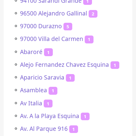
⚬
94100 Sarandí Grande
1
⚬
96500 Alejandro Gallinal
2
⚬
97000 Durazno
5
⚬
97000 Villa del Carmen
1
⚬
Abaroré
1
⚬
Alejo Fernandez Chavez Esquina
1
⚬
Aparicio Saravia
1
⚬
Asamblea
1
⚬
Av Italia
1
⚬
Av. A la Playa Esquina
1
⚬
Av. Al Parque 916
1