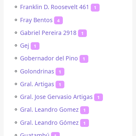
⚬
Franklin D. Roosevelt 461
1
⚬
Fray Bentos
4
⚬
Gabriel Pereira 2918
1
⚬
Gej
1
⚬
Gobernador del Pino
1
⚬
Golondrinas
1
⚬
Gral. Artigas
1
⚬
Gral. Jose Gervasio Artigas
1
⚬
Gral. Leandro Gomez
1
⚬
Gral. Leandro Gómez
1
⚬
Guatambú
1