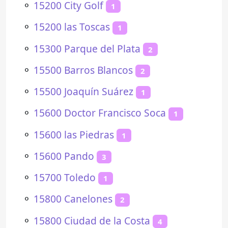
⚬
15200 City Golf
1
⚬
15200 las Toscas
1
⚬
15300 Parque del Plata
2
⚬
15500 Barros Blancos
2
⚬
15500 Joaquín Suárez
1
⚬
15600 Doctor Francisco Soca
1
⚬
15600 las Piedras
1
⚬
15600 Pando
3
⚬
15700 Toledo
1
⚬
15800 Canelones
2
⚬
15800 Ciudad de la Costa
4