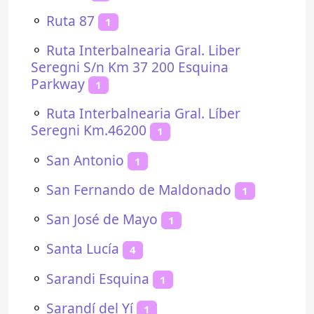
⚬
Ruta 87
1
⚬
Ruta Interbalnearia Gral. Liber
Seregni S/n Km 37 200 Esquina
Parkway
1
⚬
Ruta Interbalnearia Gral. Líber
Seregni Km.46200
1
⚬
San Antonio
1
⚬
San Fernando de Maldonado
1
⚬
San José de Mayo
1
⚬
Santa Lucía
4
⚬
Sarandi Esquina
1
⚬
Sarandí del Yí
1