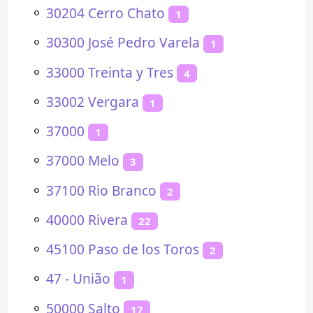
⚬
30204 Cerro Chato
1
⚬
30300 José Pedro Varela
1
⚬
33000 Treinta y Tres
4
⚬
33002 Vergara
1
⚬
37000
1
⚬
37000 Melo
3
⚬
37100 Rio Branco
2
⚬
40000 Rivera
22
⚬
45100 Paso de los Toros
2
⚬
47 - União
1
⚬
50000 Salto
17