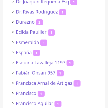
⚬
Dr. Joaquín Requena Esq
1
⚬
Dr. Rivas Rodriguez
1
⚬
Durazno
2
⚬
Ecilda Paullier
1
⚬
Esmeralda
1
⚬
España
1
⚬
Esquina Lavalleja 1197
1
⚬
Fabián Onsari 957
1
⚬
Francisca Arnal de Artigas
1
⚬
Francisco
1
⚬
Francisco Aguilar
1