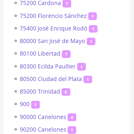
⚬
75200 Cardona
1
⚬
75200 Florencio Sánchez
1
⚬
75400 José Enrique Rodó
1
⚬
80000 San José de Mayo
1
⚬
80100 Libertad
1
⚬
80300 Ecilda Paullier
1
⚬
80500 Ciudad del Plata
1
⚬
85000 Trinidad
6
⚬
900
1
⚬
90000 Canelones
4
⚬
90200 Canelones
1