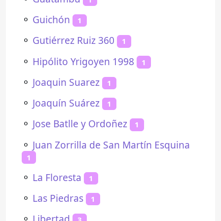
⚬
Guichón
1
⚬
Gutiérrez Ruiz 360
1
⚬
Hipólito Yrigoyen 1998
1
⚬
Joaquin Suarez
1
⚬
Joaquín Suárez
1
⚬
Jose Batlle y Ordoñez
1
⚬
Juan Zorrilla de San Martín Esquina
1
⚬
La Floresta
1
⚬
Las Piedras
1
⚬
Libertad
3