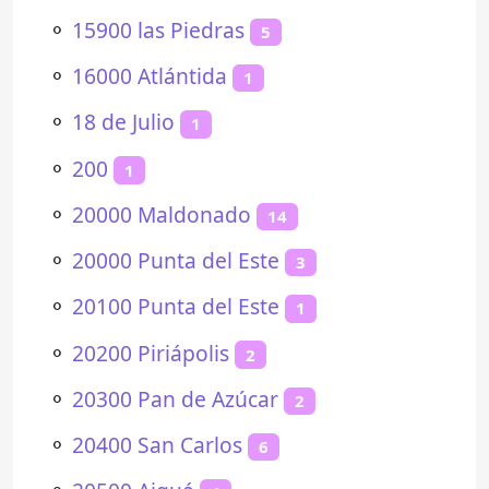
⚬
15900 las Piedras
5
⚬
16000 Atlántida
1
⚬
18 de Julio
1
⚬
200
1
⚬
20000 Maldonado
14
⚬
20000 Punta del Este
3
⚬
20100 Punta del Este
1
⚬
20200 Piriápolis
2
⚬
20300 Pan de Azúcar
2
⚬
20400 San Carlos
6