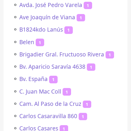
⚬
Avda. José Pedro Varela
1
⚬
Ave Joaquín de Viana
1
⚬
B1824kdo Lanús
1
⚬
Belen
1
⚬
Brigadier Gral. Fructuoso Rivera
1
⚬
Bv. Aparicio Saravía 4638
1
⚬
Bv. España
1
⚬
C. Juan Mac Coll
1
⚬
Cam. Al Paso de la Cruz
1
⚬
Carlos Casaravilla 860
1
⚬
Carlos Casares
1