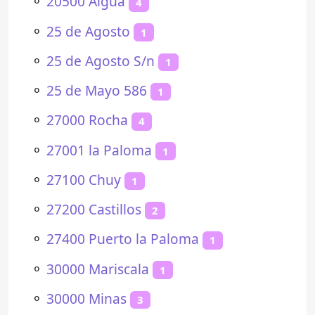
⚬
20500 Aiguá
4
⚬
25 de Agosto
1
⚬
25 de Agosto S/n
1
⚬
25 de Mayo 586
1
⚬
27000 Rocha
4
⚬
27001 la Paloma
1
⚬
27100 Chuy
1
⚬
27200 Castillos
2
⚬
27400 Puerto la Paloma
1
⚬
30000 Mariscala
1
⚬
30000 Minas
3