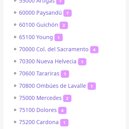
⚬
55000 Artigas
7
⚬
60000 Paysandú
7
⚬
60100 Guichón
2
⚬
65100 Young
1
⚬
70000 Col. del Sacramento
4
⚬
70300 Nueva Helvecia
1
⚬
70600 Tarariras
1
⚬
70800 Ombúes de Lavalle
1
⚬
75000 Mercedes
2
⚬
75100 Dolores
4
⚬
75200 Cardona
1