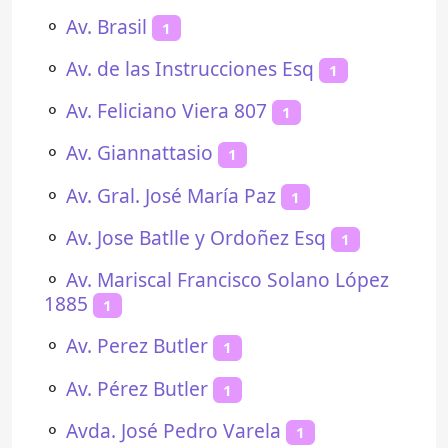
⚬
Av. Brasil
1
⚬
Av. de las Instrucciones Esq
1
⚬
Av. Feliciano Viera 807
1
⚬
Av. Giannattasio
1
⚬
Av. Gral. José María Paz
1
⚬
Av. Jose Batlle y Ordoñez Esq
1
⚬
Av. Mariscal Francisco Solano López
1885
1
⚬
Av. Perez Butler
1
⚬
Av. Pérez Butler
1
⚬
Avda. José Pedro Varela
1