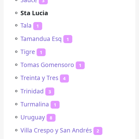
3
⚬
Sta Lucia
⚬
Tala
1
⚬
Tamandua Esq
1
⚬
Tigre
1
⚬
Tomas Gomensoro
1
⚬
Treinta y Tres
4
⚬
Trinidad
3
⚬
Turmalina
1
⚬
Uruguay
8
⚬
Villa Crespo y San Andrés
2