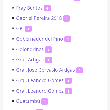
⚬
Fray Bentos
4
⚬
Gabriel Pereira 2918
1
⚬
Gej
1
⚬
Gobernador del Pino
1
⚬
Golondrinas
1
⚬
Gral. Artigas
1
⚬
Gral. Jose Gervasio Artigas
1
⚬
Gral. Leandro Gomez
1
⚬
Gral. Leandro Gómez
1
⚬
Guatambú
1