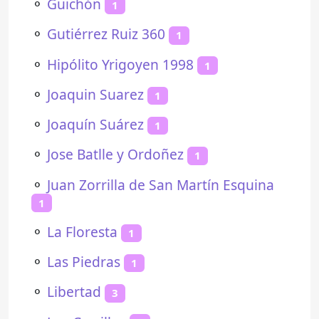
⚬
Guichón
1
⚬
Gutiérrez Ruiz 360
1
⚬
Hipólito Yrigoyen 1998
1
⚬
Joaquin Suarez
1
⚬
Joaquín Suárez
1
⚬
Jose Batlle y Ordoñez
1
⚬
Juan Zorrilla de San Martín Esquina
1
⚬
La Floresta
1
⚬
Las Piedras
1
⚬
Libertad
3