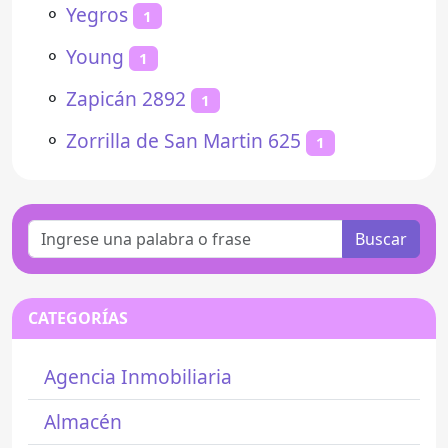
⚬
Yegros
1
⚬
Young
1
⚬
Zapicán 2892
1
⚬
Zorrilla de San Martin 625
1
Buscar
CATEGORÍAS
Agencia Inmobiliaria
Almacén