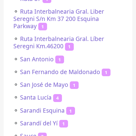
⚬
Ruta Interbalnearia Gral. Liber
Seregni S/n Km 37 200 Esquina
Parkway
1
⚬
Ruta Interbalnearia Gral. Líber
Seregni Km.46200
1
⚬
San Antonio
1
⚬
San Fernando de Maldonado
1
⚬
San José de Mayo
1
⚬
Santa Lucía
4
⚬
Sarandi Esquina
1
⚬
Sarandí del Yí
1
⚬
Sauce