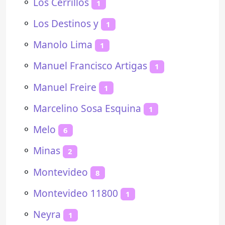
⚬
Los Cerrillos
1
⚬
Los Destinos y
1
⚬
Manolo Lima
1
⚬
Manuel Francisco Artigas
1
⚬
Manuel Freire
1
⚬
Marcelino Sosa Esquina
1
⚬
Melo
6
⚬
Minas
2
⚬
Montevideo
8
⚬
Montevideo 11800
1
⚬
Neyra
1