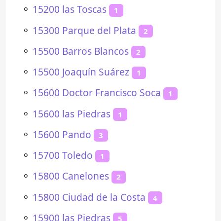
⚬
15200 las Toscas
1
⚬
15300 Parque del Plata
2
⚬
15500 Barros Blancos
2
⚬
15500 Joaquín Suárez
1
⚬
15600 Doctor Francisco Soca
1
⚬
15600 las Piedras
1
⚬
15600 Pando
3
⚬
15700 Toledo
1
⚬
15800 Canelones
2
⚬
15800 Ciudad de la Costa
4
⚬
15900 las Piedras
5