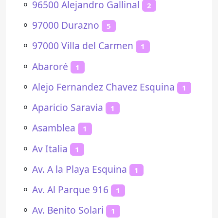
⚬
96500 Alejandro Gallinal
2
⚬
97000 Durazno
5
⚬
97000 Villa del Carmen
1
⚬
Abaroré
1
⚬
Alejo Fernandez Chavez Esquina
1
⚬
Aparicio Saravia
1
⚬
Asamblea
1
⚬
Av Italia
1
⚬
Av. A la Playa Esquina
1
⚬
Av. Al Parque 916
1
⚬
Av. Benito Solari
1