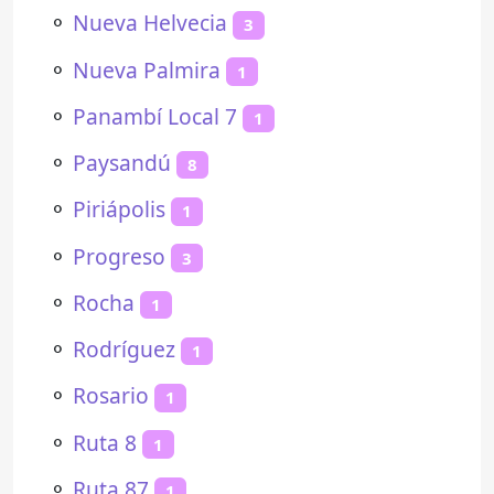
⚬
Nueva Helvecia
3
⚬
Nueva Palmira
1
⚬
Panambí Local 7
1
⚬
Paysandú
8
⚬
Piriápolis
1
⚬
Progreso
3
⚬
Rocha
1
⚬
Rodríguez
1
⚬
Rosario
1
⚬
Ruta 8
1
⚬
Ruta 87
1