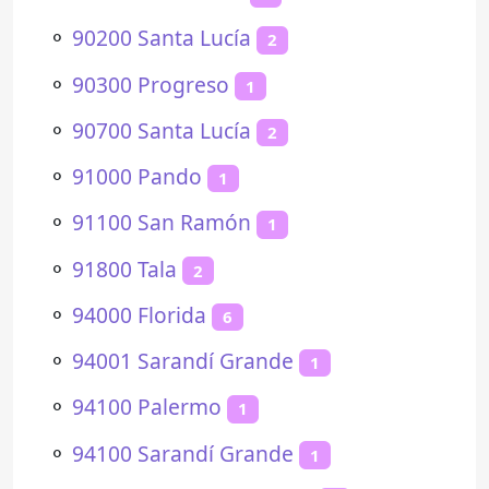
⚬
90200 Santa Lucía
2
⚬
90300 Progreso
1
⚬
90700 Santa Lucía
2
⚬
91000 Pando
1
⚬
91100 San Ramón
1
⚬
91800 Tala
2
⚬
94000 Florida
6
⚬
94001 Sarandí Grande
1
⚬
94100 Palermo
1
⚬
94100 Sarandí Grande
1