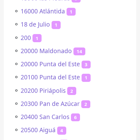
⚬
16000 Atlántida
1
⚬
18 de Julio
1
⚬
200
1
⚬
20000 Maldonado
14
⚬
20000 Punta del Este
3
⚬
20100 Punta del Este
1
⚬
20200 Piriápolis
2
⚬
20300 Pan de Azúcar
2
⚬
20400 San Carlos
6
⚬
20500 Aiguá
4