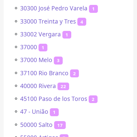
⚬
30300 José Pedro Varela
1
⚬
33000 Treinta y Tres
4
⚬
33002 Vergara
1
⚬
37000
1
⚬
37000 Melo
3
⚬
37100 Rio Branco
2
⚬
40000 Rivera
22
⚬
45100 Paso de los Toros
2
⚬
47 - União
1
⚬
50000 Salto
17