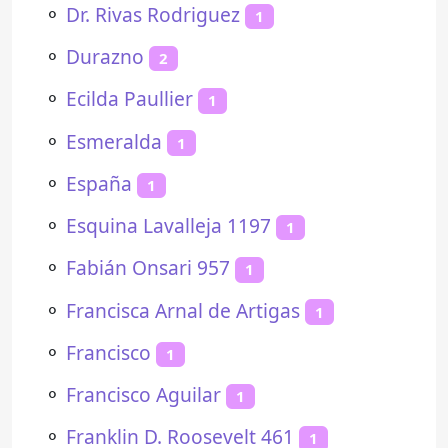
⚬
Dr. Rivas Rodriguez
1
⚬
Durazno
2
⚬
Ecilda Paullier
1
⚬
Esmeralda
1
⚬
España
1
⚬
Esquina Lavalleja 1197
1
⚬
Fabián Onsari 957
1
⚬
Francisca Arnal de Artigas
1
⚬
Francisco
1
⚬
Francisco Aguilar
1
⚬
Franklin D. Roosevelt 461
1