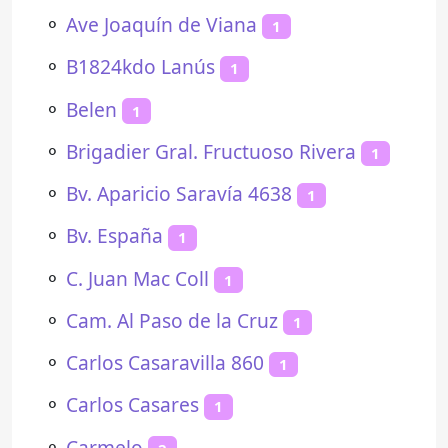
⚬
Ave Joaquín de Viana
1
⚬
B1824kdo Lanús
1
⚬
Belen
1
⚬
Brigadier Gral. Fructuoso Rivera
1
⚬
Bv. Aparicio Saravía 4638
1
⚬
Bv. España
1
⚬
C. Juan Mac Coll
1
⚬
Cam. Al Paso de la Cruz
1
⚬
Carlos Casaravilla 860
1
⚬
Carlos Casares
1
⚬
Carmelo