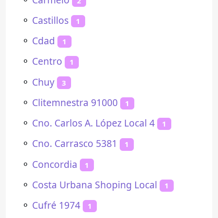
2
⚬
Castillos
1
⚬
Cdad
1
⚬
Centro
1
⚬
Chuy
3
⚬
Clitemnestra 91000
1
⚬
Cno. Carlos A. López Local 4
1
⚬
Cno. Carrasco 5381
1
⚬
Concordia
1
⚬
Costa Urbana Shoping Local
1
⚬
Cufré 1974
1