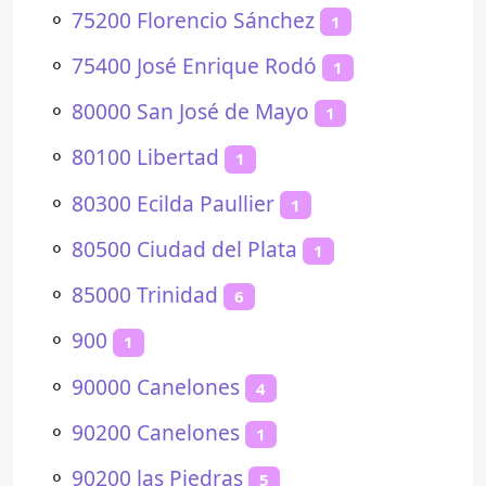
⚬
75200 Florencio Sánchez
1
⚬
75400 José Enrique Rodó
1
⚬
80000 San José de Mayo
1
⚬
80100 Libertad
1
⚬
80300 Ecilda Paullier
1
⚬
80500 Ciudad del Plata
1
⚬
85000 Trinidad
6
⚬
900
1
⚬
90000 Canelones
4
⚬
90200 Canelones
1
⚬
90200 las Piedras
5