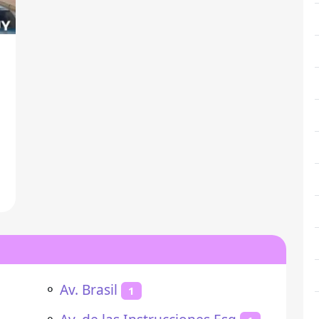
⚬
Av. Brasil
1