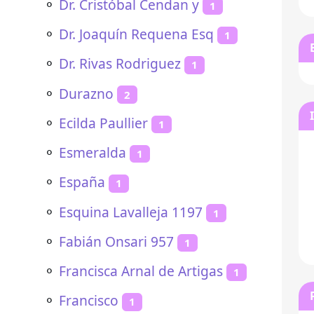
⚬
Dr. Cristóbal Cendan y
1
⚬
Dr. Joaquín Requena Esq
1
⚬
Dr. Rivas Rodriguez
1
⚬
Durazno
2
⚬
Ecilda Paullier
1
⚬
Esmeralda
1
⚬
España
1
⚬
Esquina Lavalleja 1197
1
⚬
Fabián Onsari 957
1
⚬
Francisca Arnal de Artigas
1
⚬
Francisco
1