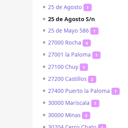
⚬
25 de Agosto
1
⚬
25 de Agosto S/n
⚬
25 de Mayo 586
1
⚬
27000 Rocha
4
⚬
27001 la Paloma
1
⚬
27100 Chuy
1
⚬
27200 Castillos
2
⚬
27400 Puerto la Paloma
1
⚬
30000 Mariscala
1
⚬
30000 Minas
3
⚬
30204 Cerro Chato
1