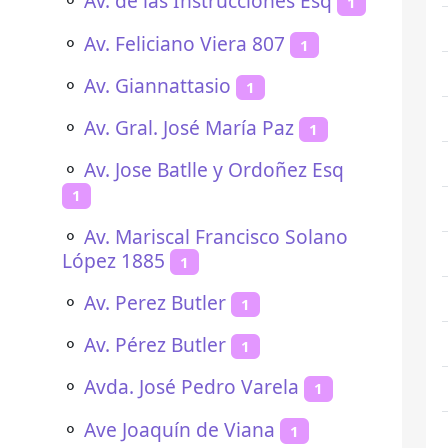
⚬
Av. de las Instrucciones Esq
1
⚬
Av. Feliciano Viera 807
1
⚬
Av. Giannattasio
1
⚬
Av. Gral. José María Paz
1
⚬
Av. Jose Batlle y Ordoñez Esq
1
⚬
Av. Mariscal Francisco Solano
López 1885
1
⚬
Av. Perez Butler
1
⚬
Av. Pérez Butler
1
⚬
Avda. José Pedro Varela
1
⚬
Ave Joaquín de Viana
1