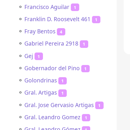
⚬
Francisco Aguilar
1
⚬
Franklin D. Roosevelt 461
1
⚬
Fray Bentos
4
⚬
Gabriel Pereira 2918
1
⚬
Gej
1
⚬
Gobernador del Pino
1
⚬
Golondrinas
1
⚬
Gral. Artigas
1
⚬
Gral. Jose Gervasio Artigas
1
⚬
Gral. Leandro Gomez
1
⚬
Gral. Leandro Gómez
1