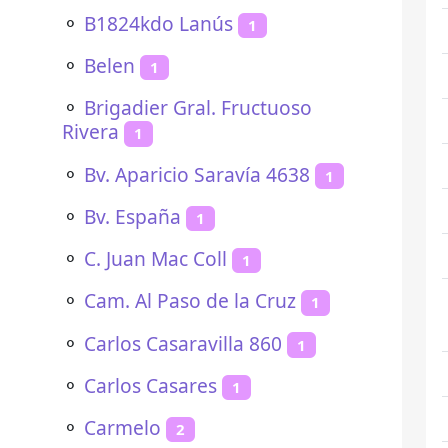
⚬
B1824kdo Lanús
1
⚬
Belen
1
⚬
Brigadier Gral. Fructuoso
Rivera
1
⚬
Bv. Aparicio Saravía 4638
1
⚬
Bv. España
1
⚬
C. Juan Mac Coll
1
⚬
Cam. Al Paso de la Cruz
1
⚬
Carlos Casaravilla 860
1
⚬
Carlos Casares
1
⚬
Carmelo
2