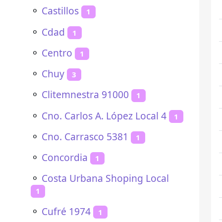
⚬
Castillos
1
⚬
Cdad
1
⚬
Centro
1
⚬
Chuy
3
⚬
Clitemnestra 91000
1
⚬
Cno. Carlos A. López Local 4
1
⚬
Cno. Carrasco 5381
1
⚬
Concordia
1
⚬
Costa Urbana Shoping Local
1
⚬
Cufré 1974
1