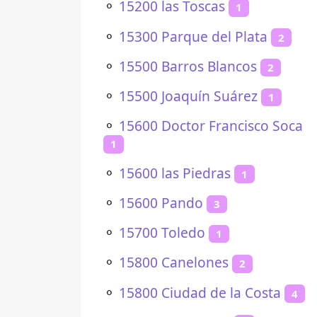
⚬
15200 las Toscas
1
⚬
15300 Parque del Plata
2
⚬
15500 Barros Blancos
2
⚬
15500 Joaquín Suárez
1
⚬
15600 Doctor Francisco Soca
1
⚬
15600 las Piedras
1
⚬
15600 Pando
3
⚬
15700 Toledo
1
⚬
15800 Canelones
2
⚬
15800 Ciudad de la Costa
4