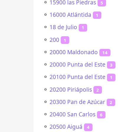
⚬
15900 las Piedras
5
⚬
16000 Atlántida
1
⚬
18 de Julio
1
⚬
200
1
⚬
20000 Maldonado
14
⚬
20000 Punta del Este
3
⚬
20100 Punta del Este
1
⚬
20200 Piriápolis
2
⚬
20300 Pan de Azúcar
2
⚬
20400 San Carlos
6
⚬
20500 Aiguá
4