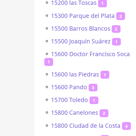
⚬
15200 las Toscas
1
⚬
15300 Parque del Plata
2
⚬
15500 Barros Blancos
2
⚬
15500 Joaquín Suárez
1
⚬
15600 Doctor Francisco Soca
1
⚬
15600 las Piedras
1
⚬
15600 Pando
3
⚬
15700 Toledo
1
⚬
15800 Canelones
2
⚬
15800 Ciudad de la Costa
4