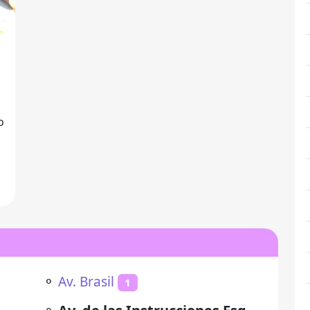
o
⚬
Av. Brasil
1