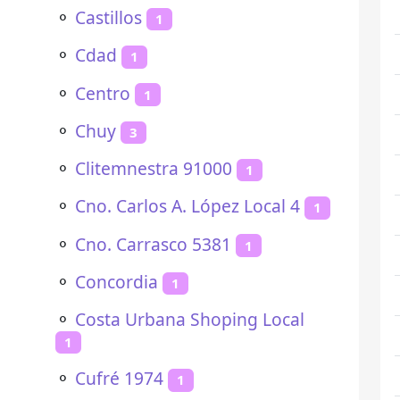
⚬
Castillos
1
⚬
Cdad
1
⚬
Centro
1
⚬
Chuy
3
⚬
Clitemnestra 91000
1
⚬
Cno. Carlos A. López Local 4
1
⚬
Cno. Carrasco 5381
1
⚬
Concordia
1
⚬
Costa Urbana Shoping Local
1
⚬
Cufré 1974
1