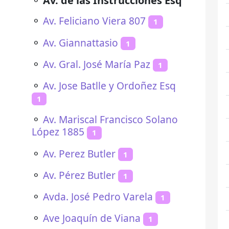
⚬
Av. de las Instrucciones Esq
⚬
Av. Feliciano Viera 807
1
⚬
Av. Giannattasio
1
⚬
Av. Gral. José María Paz
1
⚬
Av. Jose Batlle y Ordoñez Esq
1
⚬
Av. Mariscal Francisco Solano
López 1885
1
⚬
Av. Perez Butler
1
⚬
Av. Pérez Butler
1
⚬
Avda. José Pedro Varela
1
⚬
Ave Joaquín de Viana
1