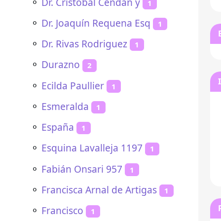
⚬
Dr. Cristóbal Cendan y
1
⚬
Dr. Joaquín Requena Esq
1
⚬
Dr. Rivas Rodriguez
1
⚬
Durazno
2
⚬
Ecilda Paullier
1
⚬
Esmeralda
1
⚬
España
1
⚬
Esquina Lavalleja 1197
1
⚬
Fabián Onsari 957
1
⚬
Francisca Arnal de Artigas
1
⚬
Francisco
1