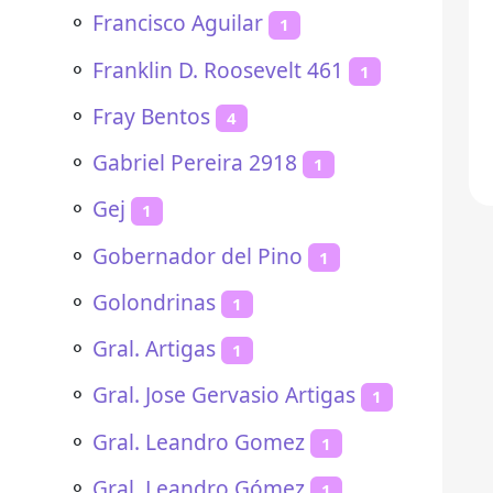
⚬
Francisco Aguilar
1
⚬
Franklin D. Roosevelt 461
1
⚬
Fray Bentos
4
⚬
Gabriel Pereira 2918
1
⚬
Gej
1
⚬
Gobernador del Pino
1
⚬
Golondrinas
1
⚬
Gral. Artigas
1
⚬
Gral. Jose Gervasio Artigas
1
⚬
Gral. Leandro Gomez
1
⚬
Gral. Leandro Gómez
1