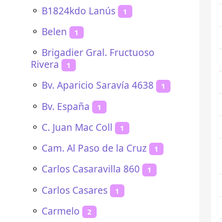
⚬
B1824kdo Lanús
1
⚬
Belen
1
⚬
Brigadier Gral. Fructuoso
Rivera
1
⚬
Bv. Aparicio Saravía 4638
1
⚬
Bv. España
1
⚬
C. Juan Mac Coll
1
⚬
Cam. Al Paso de la Cruz
1
⚬
Carlos Casaravilla 860
1
⚬
Carlos Casares
1
⚬
Carmelo
2