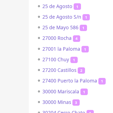
⚬
25 de Agosto
1
⚬
25 de Agosto S/n
1
⚬
25 de Mayo 586
1
⚬
27000 Rocha
4
⚬
27001 la Paloma
1
⚬
27100 Chuy
1
⚬
27200 Castillos
2
⚬
27400 Puerto la Paloma
1
⚬
30000 Mariscala
1
⚬
30000 Minas
3
⚬
30204 Cerro Chato