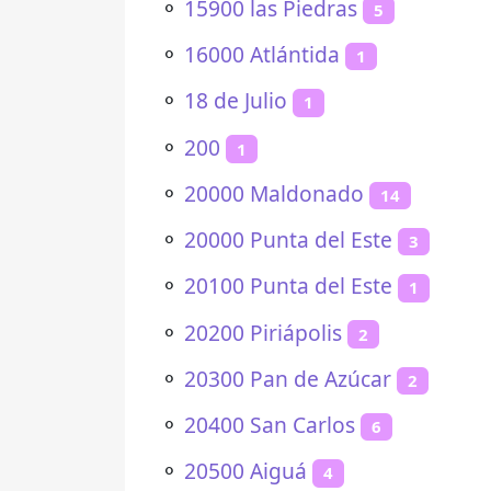
⚬
15900 las Piedras
5
⚬
16000 Atlántida
1
⚬
18 de Julio
1
⚬
200
1
⚬
20000 Maldonado
14
⚬
20000 Punta del Este
3
⚬
20100 Punta del Este
1
⚬
20200 Piriápolis
2
⚬
20300 Pan de Azúcar
2
⚬
20400 San Carlos
6
⚬
20500 Aiguá
4