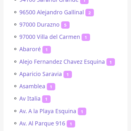
1
⚬
96500 Alejandro Gallinal
2
⚬
97000 Durazno
5
⚬
97000 Villa del Carmen
1
⚬
Abaroré
1
⚬
Alejo Fernandez Chavez Esquina
1
⚬
Aparicio Saravia
1
⚬
Asamblea
1
⚬
Av Italia
1
⚬
Av. A la Playa Esquina
1
⚬
Av. Al Parque 916
1