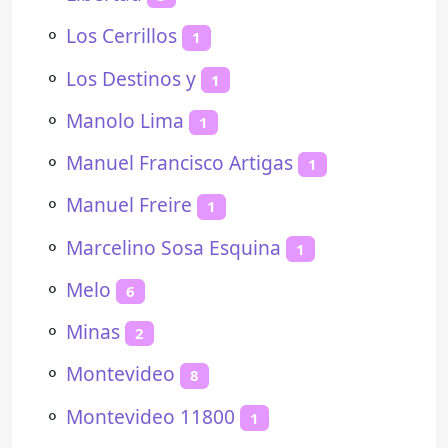
⚬
Los Cerrillos
1
⚬
Los Destinos y
1
⚬
Manolo Lima
1
⚬
Manuel Francisco Artigas
1
⚬
Manuel Freire
1
⚬
Marcelino Sosa Esquina
1
⚬
Melo
6
⚬
Minas
2
⚬
Montevideo
8
⚬
Montevideo 11800
1