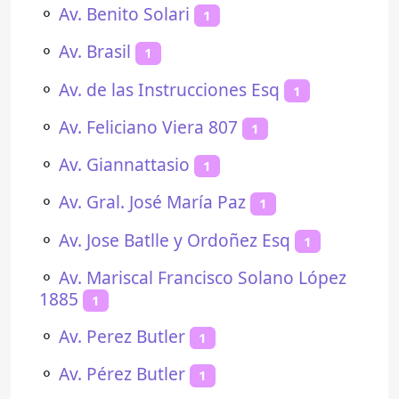
⚬
Av. Benito Solari
1
⚬
Av. Brasil
1
⚬
Av. de las Instrucciones Esq
1
⚬
Av. Feliciano Viera 807
1
⚬
Av. Giannattasio
1
⚬
Av. Gral. José María Paz
1
⚬
Av. Jose Batlle y Ordoñez Esq
1
⚬
Av. Mariscal Francisco Solano López
1885
1
⚬
Av. Perez Butler
1
⚬
Av. Pérez Butler
1