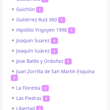
⚬
Guichón
1
⚬
Gutiérrez Ruiz 360
1
⚬
Hipólito Yrigoyen 1998
1
⚬
Joaquin Suarez
1
⚬
Joaquín Suárez
1
⚬
Jose Batlle y Ordoñez
1
⚬
Juan Zorrilla de San Martín Esquina
1
⚬
La Floresta
1
⚬
Las Piedras
1
⚬
Libertad
3