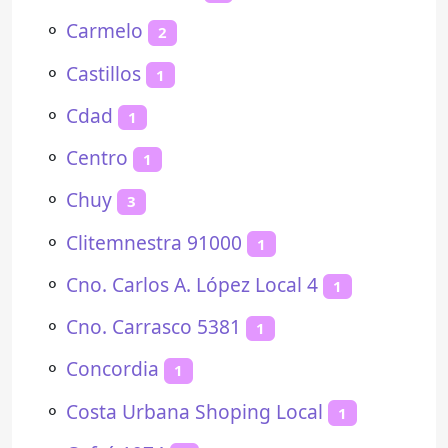
⚬
Carmelo
2
⚬
Castillos
1
⚬
Cdad
1
⚬
Centro
1
⚬
Chuy
3
⚬
Clitemnestra 91000
1
⚬
Cno. Carlos A. López Local 4
1
⚬
Cno. Carrasco 5381
1
⚬
Concordia
1
⚬
Costa Urbana Shoping Local
1