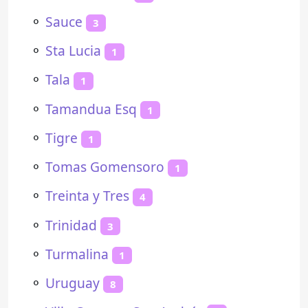
⚬
Sauce
3
⚬
Sta Lucia
1
⚬
Tala
1
⚬
Tamandua Esq
1
⚬
Tigre
1
⚬
Tomas Gomensoro
1
⚬
Treinta y Tres
4
⚬
Trinidad
3
⚬
Turmalina
1
⚬
Uruguay
8