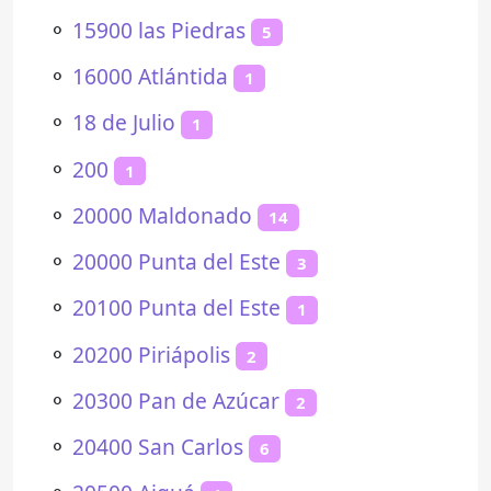
⚬
15900 las Piedras
5
⚬
16000 Atlántida
1
⚬
18 de Julio
1
⚬
200
1
⚬
20000 Maldonado
14
⚬
20000 Punta del Este
3
⚬
20100 Punta del Este
1
⚬
20200 Piriápolis
2
⚬
20300 Pan de Azúcar
2
⚬
20400 San Carlos
6