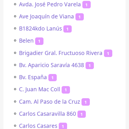
⚬
Avda. José Pedro Varela
1
⚬
Ave Joaquín de Viana
1
⚬
B1824kdo Lanús
1
⚬
Belen
1
⚬
Brigadier Gral. Fructuoso Rivera
1
⚬
Bv. Aparicio Saravía 4638
1
⚬
Bv. España
1
⚬
C. Juan Mac Coll
1
⚬
Cam. Al Paso de la Cruz
1
⚬
Carlos Casaravilla 860
1
⚬
Carlos Casares
1