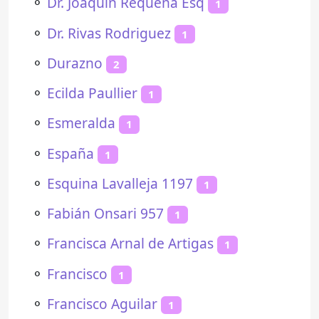
⚬
Dr. Joaquín Requena Esq
1
⚬
Dr. Rivas Rodriguez
1
⚬
Durazno
2
⚬
Ecilda Paullier
1
⚬
Esmeralda
1
⚬
España
1
⚬
Esquina Lavalleja 1197
1
⚬
Fabián Onsari 957
1
⚬
Francisca Arnal de Artigas
1
⚬
Francisco
1
⚬
Francisco Aguilar
1