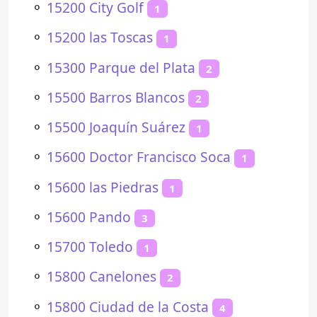
⚬
15200 City Golf
1
⚬
15200 las Toscas
1
⚬
15300 Parque del Plata
2
⚬
15500 Barros Blancos
2
⚬
15500 Joaquín Suárez
1
⚬
15600 Doctor Francisco Soca
1
⚬
15600 las Piedras
1
⚬
15600 Pando
3
⚬
15700 Toledo
1
⚬
15800 Canelones
2
⚬
15800 Ciudad de la Costa
4