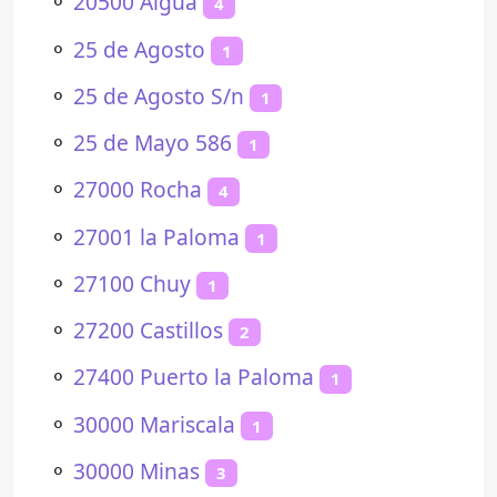
⚬
20500 Aiguá
4
⚬
25 de Agosto
1
⚬
25 de Agosto S/n
1
⚬
25 de Mayo 586
1
⚬
27000 Rocha
4
⚬
27001 la Paloma
1
⚬
27100 Chuy
1
⚬
27200 Castillos
2
⚬
27400 Puerto la Paloma
1
⚬
30000 Mariscala
1
⚬
30000 Minas
3