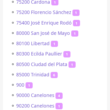
⚬
75200 Cardona
1
⚬
75200 Florencio Sánchez
1
⚬
75400 José Enrique Rodó
1
⚬
80000 San José de Mayo
1
⚬
80100 Libertad
1
⚬
80300 Ecilda Paullier
1
⚬
80500 Ciudad del Plata
1
⚬
85000 Trinidad
6
⚬
900
1
⚬
90000 Canelones
4
⚬
90200 Canelones
1