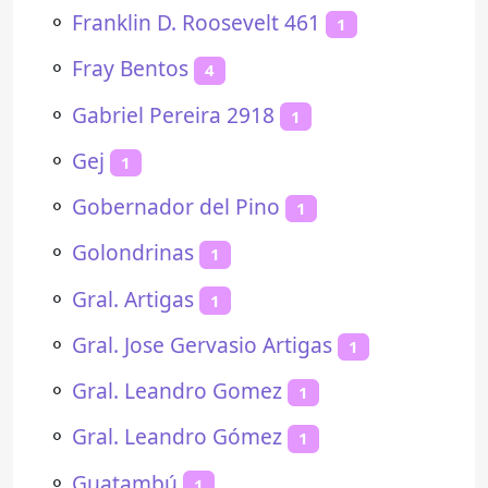
⚬
Franklin D. Roosevelt 461
1
⚬
Fray Bentos
4
⚬
Gabriel Pereira 2918
1
⚬
Gej
1
⚬
Gobernador del Pino
1
⚬
Golondrinas
1
⚬
Gral. Artigas
1
⚬
Gral. Jose Gervasio Artigas
1
⚬
Gral. Leandro Gomez
1
⚬
Gral. Leandro Gómez
1
⚬
Guatambú
1