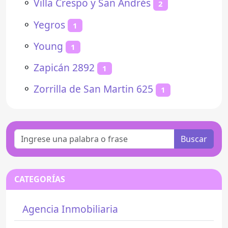
⚬
Villa Crespo y San Andrés
2
⚬
Yegros
1
⚬
Young
1
⚬
Zapicán 2892
1
⚬
Zorrilla de San Martin 625
1
Buscar
CATEGORÍAS
Agencia Inmobiliaria