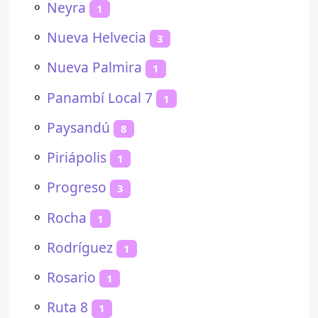
⚬
Neyra
1
⚬
Nueva Helvecia
3
⚬
Nueva Palmira
1
⚬
Panambí Local 7
1
⚬
Paysandú
8
⚬
Piriápolis
1
⚬
Progreso
3
⚬
Rocha
1
⚬
Rodríguez
1
⚬
Rosario
1
⚬
Ruta 8
1