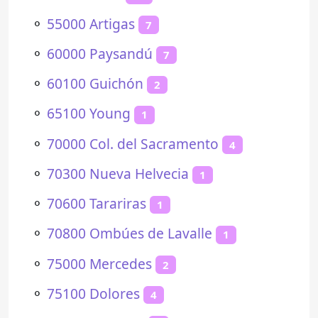
⚬
55000 Artigas
7
⚬
60000 Paysandú
7
⚬
60100 Guichón
2
⚬
65100 Young
1
⚬
70000 Col. del Sacramento
4
⚬
70300 Nueva Helvecia
1
⚬
70600 Tarariras
1
⚬
70800 Ombúes de Lavalle
1
⚬
75000 Mercedes
2
⚬
75100 Dolores
4