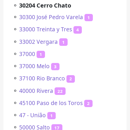
⚬
30204 Cerro Chato
⚬
30300 José Pedro Varela
1
⚬
33000 Treinta y Tres
4
⚬
33002 Vergara
1
⚬
37000
1
⚬
37000 Melo
3
⚬
37100 Rio Branco
2
⚬
40000 Rivera
22
⚬
45100 Paso de los Toros
2
⚬
47 - União
1
⚬
50000 Salto
17