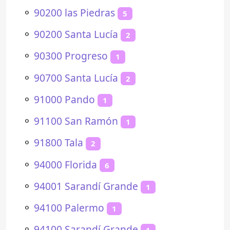
⚬
90200 las Piedras
5
⚬
90200 Santa Lucía
2
⚬
90300 Progreso
1
⚬
90700 Santa Lucía
2
⚬
91000 Pando
1
⚬
91100 San Ramón
1
⚬
91800 Tala
2
⚬
94000 Florida
6
⚬
94001 Sarandí Grande
1
⚬
94100 Palermo
1
⚬
94100 Sarandí Grande