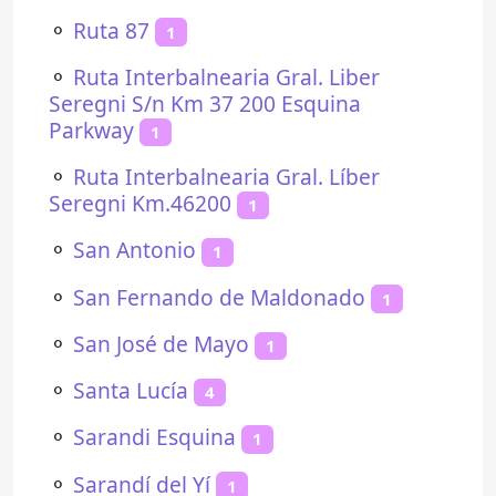
⚬
Ruta 87
1
⚬
Ruta Interbalnearia Gral. Liber
Seregni S/n Km 37 200 Esquina
Parkway
1
⚬
Ruta Interbalnearia Gral. Líber
Seregni Km.46200
1
⚬
San Antonio
1
⚬
San Fernando de Maldonado
1
⚬
San José de Mayo
1
⚬
Santa Lucía
4
⚬
Sarandi Esquina
1
⚬
Sarandí del Yí
1