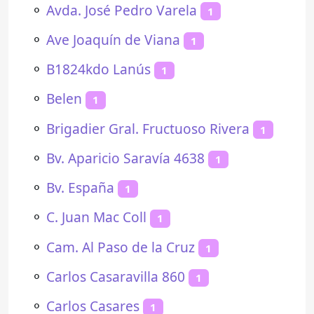
⚬
Avda. José Pedro Varela
1
⚬
Ave Joaquín de Viana
1
⚬
B1824kdo Lanús
1
⚬
Belen
1
⚬
Brigadier Gral. Fructuoso Rivera
1
⚬
Bv. Aparicio Saravía 4638
1
⚬
Bv. España
1
⚬
C. Juan Mac Coll
1
⚬
Cam. Al Paso de la Cruz
1
⚬
Carlos Casaravilla 860
1
⚬
Carlos Casares
1