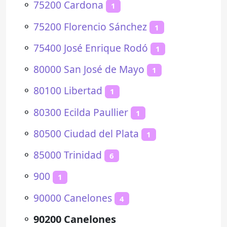
⚬
75200 Cardona
1
⚬
75200 Florencio Sánchez
1
⚬
75400 José Enrique Rodó
1
⚬
80000 San José de Mayo
1
⚬
80100 Libertad
1
⚬
80300 Ecilda Paullier
1
⚬
80500 Ciudad del Plata
1
⚬
85000 Trinidad
6
⚬
900
1
⚬
90000 Canelones
4
⚬
90200 Canelones