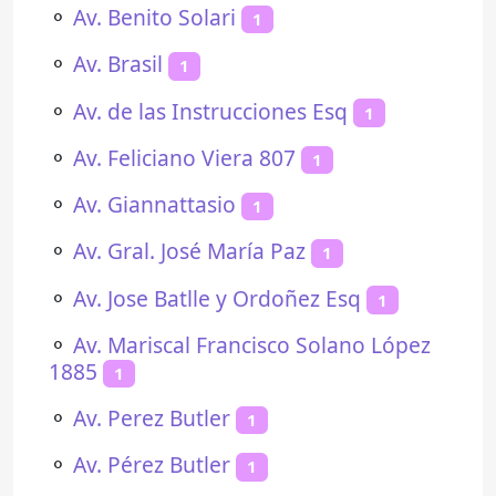
⚬
Av. Benito Solari
1
⚬
Av. Brasil
1
⚬
Av. de las Instrucciones Esq
1
⚬
Av. Feliciano Viera 807
1
⚬
Av. Giannattasio
1
⚬
Av. Gral. José María Paz
1
⚬
Av. Jose Batlle y Ordoñez Esq
1
⚬
Av. Mariscal Francisco Solano López
1885
1
⚬
Av. Perez Butler
1
⚬
Av. Pérez Butler
1