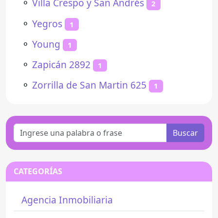
⚬
Villa Crespo y San Andrés
2
⚬
Yegros
1
⚬
Young
1
⚬
Zapicán 2892
1
⚬
Zorrilla de San Martin 625
1
Buscar
CATEGORÍAS
Agencia Inmobiliaria