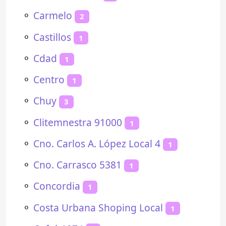
⚬
Carmelo
2
⚬
Castillos
1
⚬
Cdad
1
⚬
Centro
1
⚬
Chuy
3
⚬
Clitemnestra 91000
1
⚬
Cno. Carlos A. López Local 4
1
⚬
Cno. Carrasco 5381
1
⚬
Concordia
1
⚬
Costa Urbana Shoping Local
1