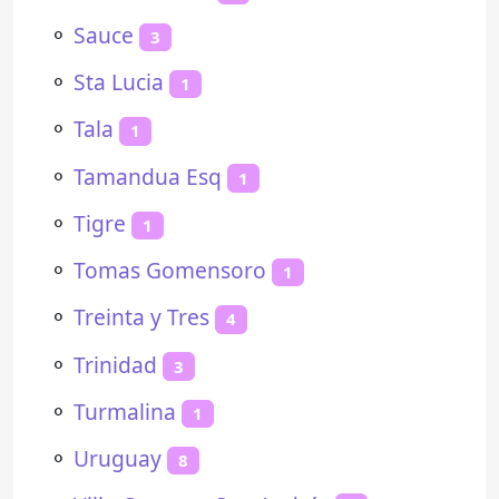
⚬
Sauce
3
⚬
Sta Lucia
1
⚬
Tala
1
⚬
Tamandua Esq
1
⚬
Tigre
1
⚬
Tomas Gomensoro
1
⚬
Treinta y Tres
4
⚬
Trinidad
3
⚬
Turmalina
1
⚬
Uruguay
8