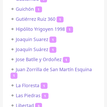
⚬
Guichón
1
⚬
Gutiérrez Ruiz 360
1
⚬
Hipólito Yrigoyen 1998
1
⚬
Joaquin Suarez
1
⚬
Joaquín Suárez
1
⚬
Jose Batlle y Ordoñez
1
⚬
Juan Zorrilla de San Martín Esquina
1
⚬
La Floresta
1
⚬
Las Piedras
1
⚬
Libertad
3