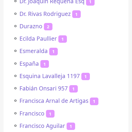
⚬
Dr. Joaquín Requena Esq
1
⚬
Dr. Rivas Rodriguez
1
⚬
Durazno
2
⚬
Ecilda Paullier
1
⚬
Esmeralda
1
⚬
España
1
⚬
Esquina Lavalleja 1197
1
⚬
Fabián Onsari 957
1
⚬
Francisca Arnal de Artigas
1
⚬
Francisco
1
⚬
Francisco Aguilar
1