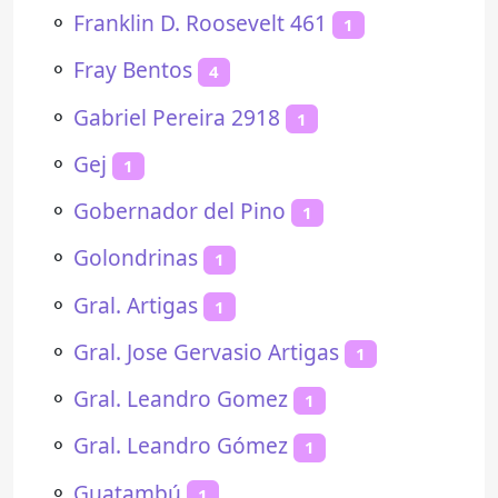
⚬
Franklin D. Roosevelt 461
1
⚬
Fray Bentos
4
⚬
Gabriel Pereira 2918
1
⚬
Gej
1
⚬
Gobernador del Pino
1
⚬
Golondrinas
1
⚬
Gral. Artigas
1
⚬
Gral. Jose Gervasio Artigas
1
⚬
Gral. Leandro Gomez
1
⚬
Gral. Leandro Gómez
1
⚬
Guatambú
1