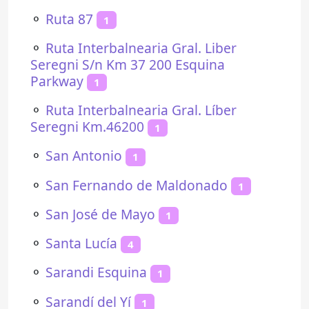
⚬
Ruta 87
1
⚬
Ruta Interbalnearia Gral. Liber
Seregni S/n Km 37 200 Esquina
Parkway
1
⚬
Ruta Interbalnearia Gral. Líber
Seregni Km.46200
1
⚬
San Antonio
1
⚬
San Fernando de Maldonado
1
⚬
San José de Mayo
1
⚬
Santa Lucía
4
⚬
Sarandi Esquina
1
⚬
Sarandí del Yí
1