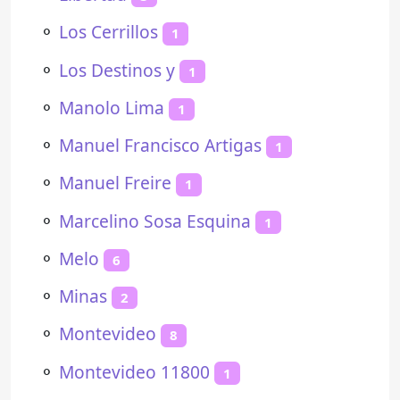
⚬
Los Cerrillos
1
⚬
Los Destinos y
1
⚬
Manolo Lima
1
⚬
Manuel Francisco Artigas
1
⚬
Manuel Freire
1
⚬
Marcelino Sosa Esquina
1
⚬
Melo
6
⚬
Minas
2
⚬
Montevideo
8
⚬
Montevideo 11800
1