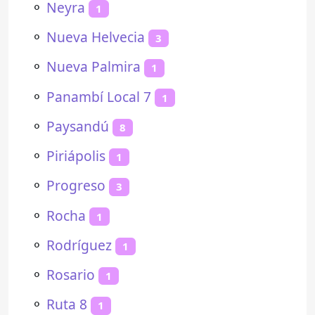
⚬
Neyra
1
⚬
Nueva Helvecia
3
⚬
Nueva Palmira
1
⚬
Panambí Local 7
1
⚬
Paysandú
8
⚬
Piriápolis
1
⚬
Progreso
3
⚬
Rocha
1
⚬
Rodríguez
1
⚬
Rosario
1
⚬
Ruta 8
1