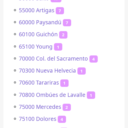
⚬
55000 Artigas
7
⚬
60000 Paysandú
7
⚬
60100 Guichón
2
⚬
65100 Young
1
⚬
70000 Col. del Sacramento
4
⚬
70300 Nueva Helvecia
1
⚬
70600 Tarariras
1
⚬
70800 Ombúes de Lavalle
1
⚬
75000 Mercedes
2
⚬
75100 Dolores
4