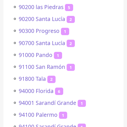
⚬
90200 las Piedras
5
⚬
90200 Santa Lucía
2
⚬
90300 Progreso
1
⚬
90700 Santa Lucía
2
⚬
91000 Pando
1
⚬
91100 San Ramón
1
⚬
91800 Tala
2
⚬
94000 Florida
6
⚬
94001 Sarandí Grande
1
⚬
94100 Palermo
1
⚬
94100 Sarandí Grande