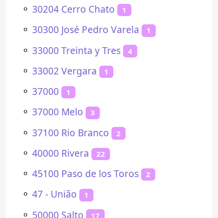
⚬
30204 Cerro Chato
1
⚬
30300 José Pedro Varela
1
⚬
33000 Treinta y Tres
4
⚬
33002 Vergara
1
⚬
37000
1
⚬
37000 Melo
3
⚬
37100 Rio Branco
2
⚬
40000 Rivera
22
⚬
45100 Paso de los Toros
2
⚬
47 - União
1
⚬
50000 Salto
17