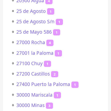
⚬
20500 Aiguá
4
⚬
25 de Agosto
1
⚬
25 de Agosto S/n
1
⚬
25 de Mayo 586
1
⚬
27000 Rocha
4
⚬
27001 la Paloma
1
⚬
27100 Chuy
1
⚬
27200 Castillos
2
⚬
27400 Puerto la Paloma
1
⚬
30000 Mariscala
1
⚬
30000 Minas
3