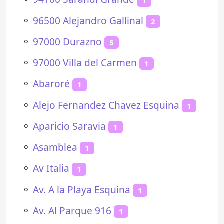
1
⚬
96500 Alejandro Gallinal
2
⚬
97000 Durazno
5
⚬
97000 Villa del Carmen
1
⚬
Abaroré
1
⚬
Alejo Fernandez Chavez Esquina
1
⚬
Aparicio Saravia
1
⚬
Asamblea
1
⚬
Av Italia
1
⚬
Av. A la Playa Esquina
1
⚬
Av. Al Parque 916
1