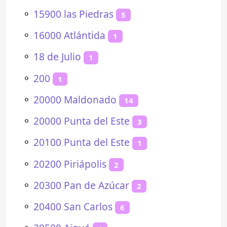
⚬
15900 las Piedras
5
⚬
16000 Atlántida
1
⚬
18 de Julio
1
⚬
200
1
⚬
20000 Maldonado
14
⚬
20000 Punta del Este
3
⚬
20100 Punta del Este
1
⚬
20200 Piriápolis
2
⚬
20300 Pan de Azúcar
2
⚬
20400 San Carlos
6