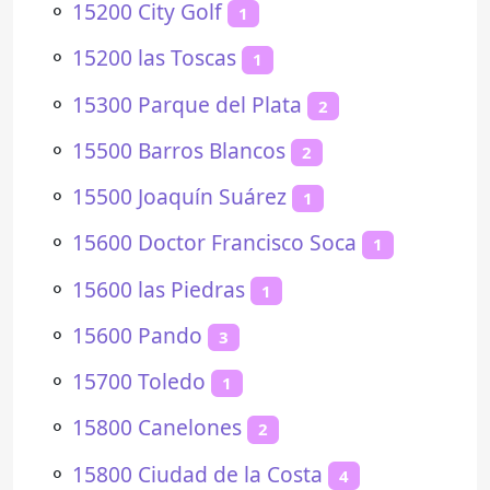
⚬
15200 City Golf
1
⚬
15200 las Toscas
1
⚬
15300 Parque del Plata
2
⚬
15500 Barros Blancos
2
⚬
15500 Joaquín Suárez
1
⚬
15600 Doctor Francisco Soca
1
⚬
15600 las Piedras
1
⚬
15600 Pando
3
⚬
15700 Toledo
1
⚬
15800 Canelones
2
⚬
15800 Ciudad de la Costa
4