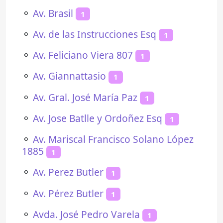
⚬
Av. Brasil
1
⚬
Av. de las Instrucciones Esq
1
⚬
Av. Feliciano Viera 807
1
⚬
Av. Giannattasio
1
⚬
Av. Gral. José María Paz
1
⚬
Av. Jose Batlle y Ordoñez Esq
1
⚬
Av. Mariscal Francisco Solano López
1885
1
⚬
Av. Perez Butler
1
⚬
Av. Pérez Butler
1
⚬
Avda. José Pedro Varela
1