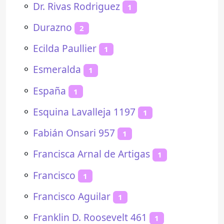
⚬
Dr. Rivas Rodriguez
1
⚬
Durazno
2
⚬
Ecilda Paullier
1
⚬
Esmeralda
1
⚬
España
1
⚬
Esquina Lavalleja 1197
1
⚬
Fabián Onsari 957
1
⚬
Francisca Arnal de Artigas
1
⚬
Francisco
1
⚬
Francisco Aguilar
1
⚬
Franklin D. Roosevelt 461
1