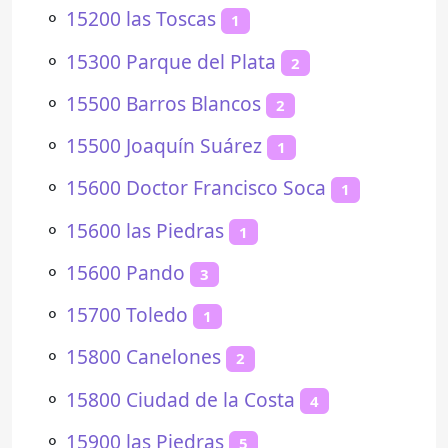
⚬
15200 las Toscas
1
⚬
15300 Parque del Plata
2
⚬
15500 Barros Blancos
2
⚬
15500 Joaquín Suárez
1
⚬
15600 Doctor Francisco Soca
1
⚬
15600 las Piedras
1
⚬
15600 Pando
3
⚬
15700 Toledo
1
⚬
15800 Canelones
2
⚬
15800 Ciudad de la Costa
4
⚬
15900 las Piedras
5