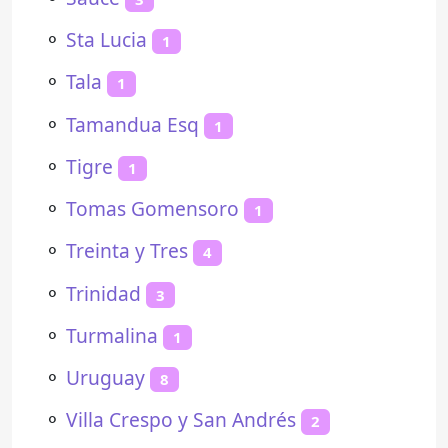
⚬
Sta Lucia
1
⚬
Tala
1
⚬
Tamandua Esq
1
⚬
Tigre
1
⚬
Tomas Gomensoro
1
⚬
Treinta y Tres
4
⚬
Trinidad
3
⚬
Turmalina
1
⚬
Uruguay
8
⚬
Villa Crespo y San Andrés
2