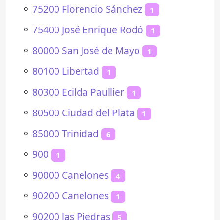
⚬
75200 Florencio Sánchez
1
⚬
75400 José Enrique Rodó
1
⚬
80000 San José de Mayo
1
⚬
80100 Libertad
1
⚬
80300 Ecilda Paullier
1
⚬
80500 Ciudad del Plata
1
⚬
85000 Trinidad
6
⚬
900
1
⚬
90000 Canelones
4
⚬
90200 Canelones
1
⚬
90200 las Piedras
5