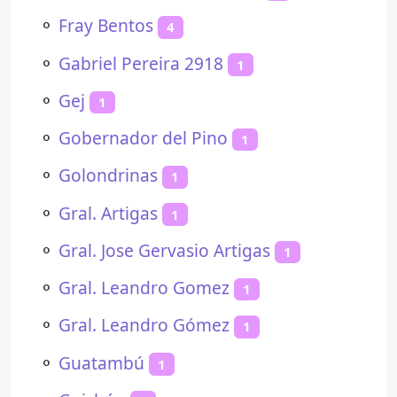
⚬
Fray Bentos
4
⚬
Gabriel Pereira 2918
1
⚬
Gej
1
⚬
Gobernador del Pino
1
⚬
Golondrinas
1
⚬
Gral. Artigas
1
⚬
Gral. Jose Gervasio Artigas
1
⚬
Gral. Leandro Gomez
1
⚬
Gral. Leandro Gómez
1
⚬
Guatambú
1