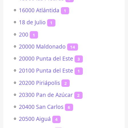
⚬
16000 Atlántida
1
⚬
18 de Julio
1
⚬
200
1
⚬
20000 Maldonado
14
⚬
20000 Punta del Este
3
⚬
20100 Punta del Este
1
⚬
20200 Piriápolis
2
⚬
20300 Pan de Azúcar
2
⚬
20400 San Carlos
6
⚬
20500 Aiguá
4