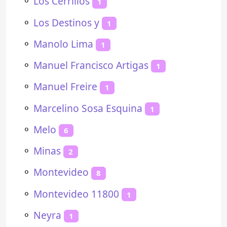
⚬
Los Cerrillos
1
⚬
Los Destinos y
1
⚬
Manolo Lima
1
⚬
Manuel Francisco Artigas
1
⚬
Manuel Freire
1
⚬
Marcelino Sosa Esquina
1
⚬
Melo
6
⚬
Minas
2
⚬
Montevideo
8
⚬
Montevideo 11800
1
⚬
Neyra
1