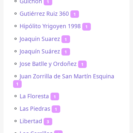
⚬
Guichón
1
⚬
Gutiérrez Ruiz 360
1
⚬
Hipólito Yrigoyen 1998
1
⚬
Joaquin Suarez
1
⚬
Joaquín Suárez
1
⚬
Jose Batlle y Ordoñez
1
⚬
Juan Zorrilla de San Martín Esquina
1
⚬
La Floresta
1
⚬
Las Piedras
1
⚬
Libertad
3