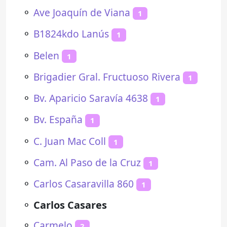
⚬
Ave Joaquín de Viana
1
⚬
B1824kdo Lanús
1
⚬
Belen
1
⚬
Brigadier Gral. Fructuoso Rivera
1
⚬
Bv. Aparicio Saravía 4638
1
⚬
Bv. España
1
⚬
C. Juan Mac Coll
1
⚬
Cam. Al Paso de la Cruz
1
⚬
Carlos Casaravilla 860
1
⚬
Carlos Casares
⚬
Carmelo
2