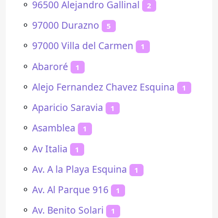
⚬
96500 Alejandro Gallinal
2
⚬
97000 Durazno
5
⚬
97000 Villa del Carmen
1
⚬
Abaroré
1
⚬
Alejo Fernandez Chavez Esquina
1
⚬
Aparicio Saravia
1
⚬
Asamblea
1
⚬
Av Italia
1
⚬
Av. A la Playa Esquina
1
⚬
Av. Al Parque 916
1
⚬
Av. Benito Solari
1