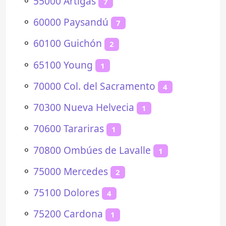
⚬
55000 Artigas
7
⚬
60000 Paysandú
7
⚬
60100 Guichón
2
⚬
65100 Young
1
⚬
70000 Col. del Sacramento
4
⚬
70300 Nueva Helvecia
1
⚬
70600 Tarariras
1
⚬
70800 Ombúes de Lavalle
1
⚬
75000 Mercedes
2
⚬
75100 Dolores
4
⚬
75200 Cardona
1