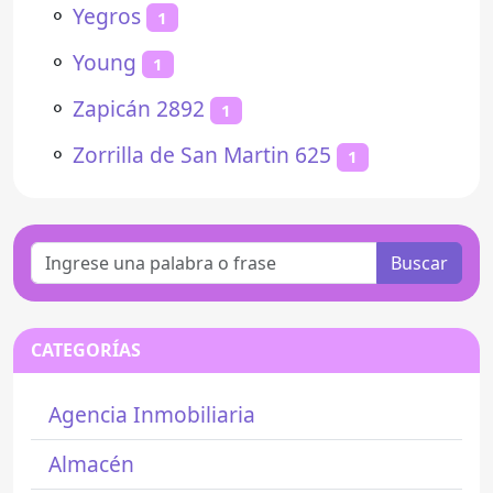
⚬
Yegros
1
⚬
Young
1
⚬
Zapicán 2892
1
⚬
Zorrilla de San Martin 625
1
Buscar
CATEGORÍAS
Agencia Inmobiliaria
Almacén