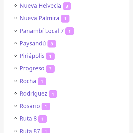
⚬
Nueva Helvecia
3
⚬
Nueva Palmira
1
⚬
Panambí Local 7
1
⚬
Paysandú
8
⚬
Piriápolis
1
⚬
Progreso
3
⚬
Rocha
1
⚬
Rodríguez
1
⚬
Rosario
1
⚬
Ruta 8
1
⚬
Ruta 87
1