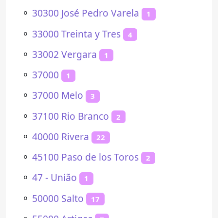
⚬
30300 José Pedro Varela
1
⚬
33000 Treinta y Tres
4
⚬
33002 Vergara
1
⚬
37000
1
⚬
37000 Melo
3
⚬
37100 Rio Branco
2
⚬
40000 Rivera
22
⚬
45100 Paso de los Toros
2
⚬
47 - União
1
⚬
50000 Salto
17