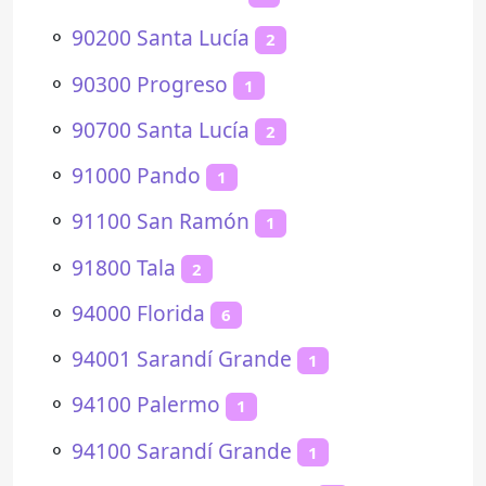
⚬
90200 Santa Lucía
2
⚬
90300 Progreso
1
⚬
90700 Santa Lucía
2
⚬
91000 Pando
1
⚬
91100 San Ramón
1
⚬
91800 Tala
2
⚬
94000 Florida
6
⚬
94001 Sarandí Grande
1
⚬
94100 Palermo
1
⚬
94100 Sarandí Grande
1