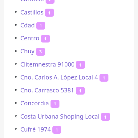
⚬
Castillos
1
⚬
Cdad
1
⚬
Centro
1
⚬
Chuy
3
⚬
Clitemnestra 91000
1
⚬
Cno. Carlos A. López Local 4
1
⚬
Cno. Carrasco 5381
1
⚬
Concordia
1
⚬
Costa Urbana Shoping Local
1
⚬
Cufré 1974
1