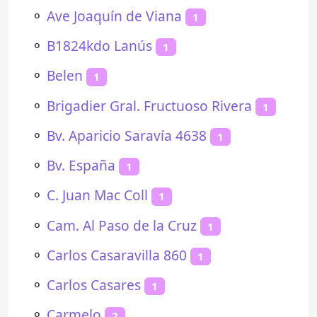
⚬
Ave Joaquín de Viana
1
⚬
B1824kdo Lanús
1
⚬
Belen
1
⚬
Brigadier Gral. Fructuoso Rivera
1
⚬
Bv. Aparicio Saravía 4638
1
⚬
Bv. España
1
⚬
C. Juan Mac Coll
1
⚬
Cam. Al Paso de la Cruz
1
⚬
Carlos Casaravilla 860
1
⚬
Carlos Casares
1
⚬
Carmelo
2