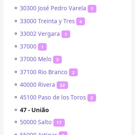
⚬
30300 José Pedro Varela
1
⚬
33000 Treinta y Tres
4
⚬
33002 Vergara
1
⚬
37000
1
⚬
37000 Melo
3
⚬
37100 Rio Branco
2
⚬
40000 Rivera
22
⚬
45100 Paso de los Toros
2
⚬
47 - União
⚬
50000 Salto
17
⚬
55000 Artigas