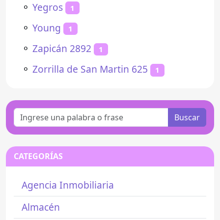
⚬
Yegros
1
⚬
Young
1
⚬
Zapicán 2892
1
⚬
Zorrilla de San Martin 625
1
Buscar
CATEGORÍAS
Agencia Inmobiliaria
Almacén