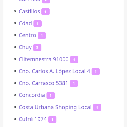
⚬
Castillos
1
⚬
Cdad
1
⚬
Centro
1
⚬
Chuy
3
⚬
Clitemnestra 91000
1
⚬
Cno. Carlos A. López Local 4
1
⚬
Cno. Carrasco 5381
1
⚬
Concordia
1
⚬
Costa Urbana Shoping Local
1
⚬
Cufré 1974
1