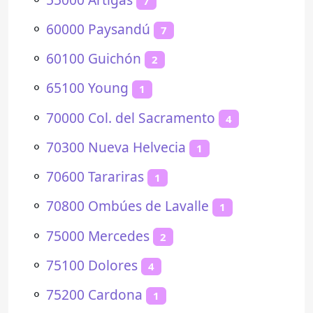
7
⚬
60000 Paysandú
7
⚬
60100 Guichón
2
⚬
65100 Young
1
⚬
70000 Col. del Sacramento
4
⚬
70300 Nueva Helvecia
1
⚬
70600 Tarariras
1
⚬
70800 Ombúes de Lavalle
1
⚬
75000 Mercedes
2
⚬
75100 Dolores
4
⚬
75200 Cardona
1