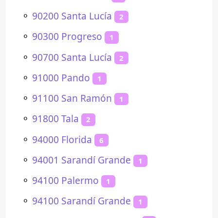
⚬
90200 Santa Lucía
2
⚬
90300 Progreso
1
⚬
90700 Santa Lucía
2
⚬
91000 Pando
1
⚬
91100 San Ramón
1
⚬
91800 Tala
2
⚬
94000 Florida
6
⚬
94001 Sarandí Grande
1
⚬
94100 Palermo
1
⚬
94100 Sarandí Grande
1