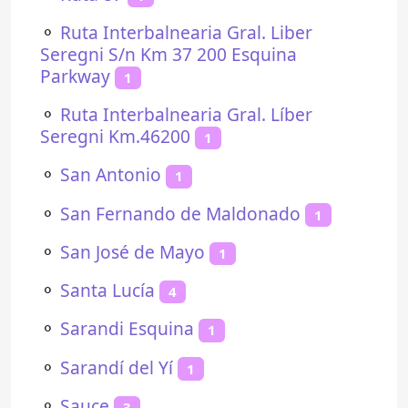
⚬
Ruta Interbalnearia Gral. Liber
Seregni S/n Km 37 200 Esquina
Parkway
1
⚬
Ruta Interbalnearia Gral. Líber
Seregni Km.46200
1
⚬
San Antonio
1
⚬
San Fernando de Maldonado
1
⚬
San José de Mayo
1
⚬
Santa Lucía
4
⚬
Sarandi Esquina
1
⚬
Sarandí del Yí
1
⚬
Sauce
3