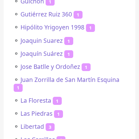
⚬
Guichón
1
⚬
Gutiérrez Ruiz 360
1
⚬
Hipólito Yrigoyen 1998
1
⚬
Joaquin Suarez
1
⚬
Joaquín Suárez
1
⚬
Jose Batlle y Ordoñez
1
⚬
Juan Zorrilla de San Martín Esquina
1
⚬
La Floresta
1
⚬
Las Piedras
1
⚬
Libertad
3