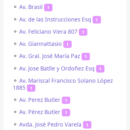
⚬
Av. Brasil
1
⚬
Av. de las Instrucciones Esq
1
⚬
Av. Feliciano Viera 807
1
⚬
Av. Giannattasio
1
⚬
Av. Gral. José María Paz
1
⚬
Av. Jose Batlle y Ordoñez Esq
1
⚬
Av. Mariscal Francisco Solano López
1885
1
⚬
Av. Perez Butler
1
⚬
Av. Pérez Butler
1
⚬
Avda. José Pedro Varela
1