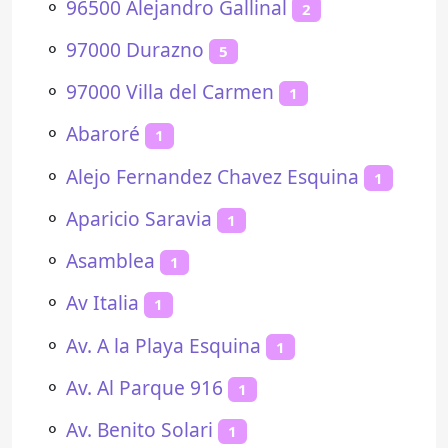
⚬
96500 Alejandro Gallinal
2
⚬
97000 Durazno
5
⚬
97000 Villa del Carmen
1
⚬
Abaroré
1
⚬
Alejo Fernandez Chavez Esquina
1
⚬
Aparicio Saravia
1
⚬
Asamblea
1
⚬
Av Italia
1
⚬
Av. A la Playa Esquina
1
⚬
Av. Al Parque 916
1
⚬
Av. Benito Solari
1