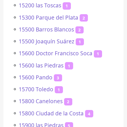
⚬
15200 las Toscas
1
⚬
15300 Parque del Plata
2
⚬
15500 Barros Blancos
2
⚬
15500 Joaquín Suárez
1
⚬
15600 Doctor Francisco Soca
1
⚬
15600 las Piedras
1
⚬
15600 Pando
3
⚬
15700 Toledo
1
⚬
15800 Canelones
2
⚬
15800 Ciudad de la Costa
4
⚬
15900 las Piedras
5