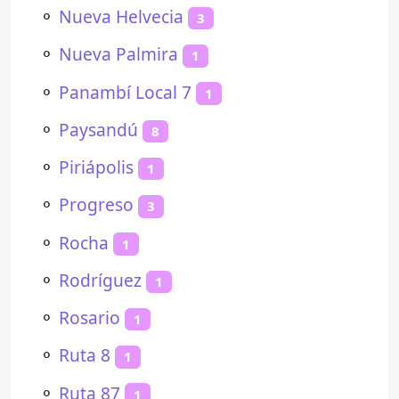
⚬
Nueva Helvecia
3
⚬
Nueva Palmira
1
⚬
Panambí Local 7
1
⚬
Paysandú
8
⚬
Piriápolis
1
⚬
Progreso
3
⚬
Rocha
1
⚬
Rodríguez
1
⚬
Rosario
1
⚬
Ruta 8
1
⚬
Ruta 87
1