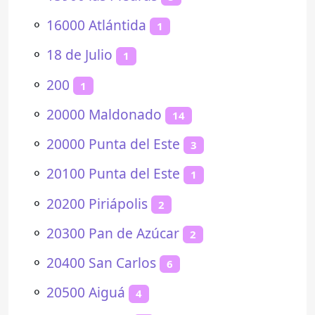
⚬
16000 Atlántida
1
⚬
18 de Julio
1
⚬
200
1
⚬
20000 Maldonado
14
⚬
20000 Punta del Este
3
⚬
20100 Punta del Este
1
⚬
20200 Piriápolis
2
⚬
20300 Pan de Azúcar
2
⚬
20400 San Carlos
6
⚬
20500 Aiguá
4