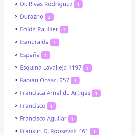
⚬
Dr. Rivas Rodriguez
1
⚬
Durazno
2
⚬
Ecilda Paullier
1
⚬
Esmeralda
1
⚬
España
1
⚬
Esquina Lavalleja 1197
1
⚬
Fabián Onsari 957
1
⚬
Francisca Arnal de Artigas
1
⚬
Francisco
1
⚬
Francisco Aguilar
1
⚬
Franklin D. Roosevelt 461
1