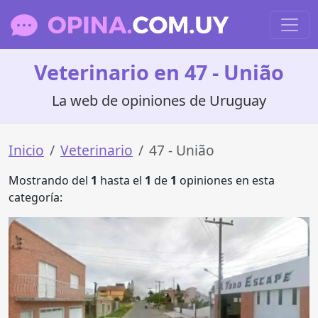
Veterinario en 47 - União
La web de opiniones de Uruguay
Inicio
Veterinario
47 - União
Mostrando del
1
hasta el
1
de
1
opiniones en esta
categoría: