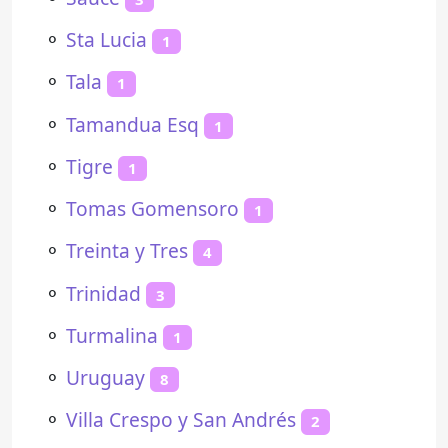
⚬
Sta Lucia
1
⚬
Tala
1
⚬
Tamandua Esq
1
⚬
Tigre
1
⚬
Tomas Gomensoro
1
⚬
Treinta y Tres
4
⚬
Trinidad
3
⚬
Turmalina
1
⚬
Uruguay
8
⚬
Villa Crespo y San Andrés
2