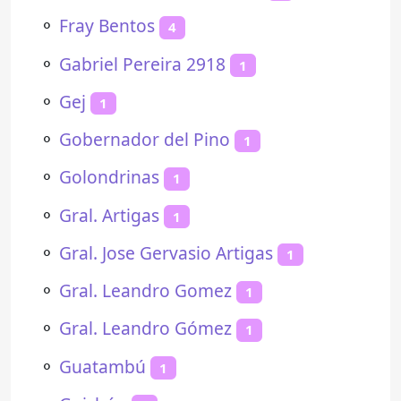
⚬
Fray Bentos
4
⚬
Gabriel Pereira 2918
1
⚬
Gej
1
⚬
Gobernador del Pino
1
⚬
Golondrinas
1
⚬
Gral. Artigas
1
⚬
Gral. Jose Gervasio Artigas
1
⚬
Gral. Leandro Gomez
1
⚬
Gral. Leandro Gómez
1
⚬
Guatambú
1