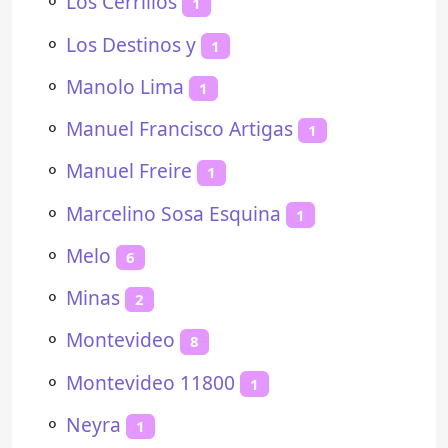
⚬
Los Cerrillos
1
⚬
Los Destinos y
1
⚬
Manolo Lima
1
⚬
Manuel Francisco Artigas
1
⚬
Manuel Freire
1
⚬
Marcelino Sosa Esquina
1
⚬
Melo
6
⚬
Minas
2
⚬
Montevideo
8
⚬
Montevideo 11800
1
⚬
Neyra
1