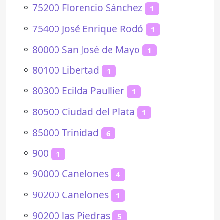
⚬
75200 Florencio Sánchez
1
⚬
75400 José Enrique Rodó
1
⚬
80000 San José de Mayo
1
⚬
80100 Libertad
1
⚬
80300 Ecilda Paullier
1
⚬
80500 Ciudad del Plata
1
⚬
85000 Trinidad
6
⚬
900
1
⚬
90000 Canelones
4
⚬
90200 Canelones
1
⚬
90200 las Piedras
5