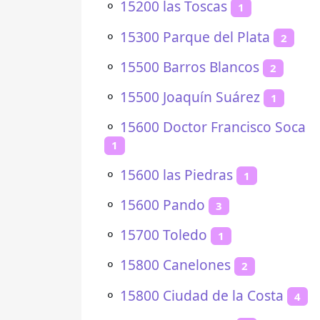
⚬
15200 las Toscas
1
⚬
15300 Parque del Plata
2
⚬
15500 Barros Blancos
2
⚬
15500 Joaquín Suárez
1
⚬
15600 Doctor Francisco Soca
1
⚬
15600 las Piedras
1
⚬
15600 Pando
3
⚬
15700 Toledo
1
⚬
15800 Canelones
2
⚬
15800 Ciudad de la Costa
4