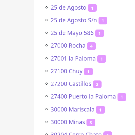
⚬
25 de Agosto
1
⚬
25 de Agosto S/n
1
⚬
25 de Mayo 586
1
⚬
27000 Rocha
4
⚬
27001 la Paloma
1
⚬
27100 Chuy
1
⚬
27200 Castillos
2
⚬
27400 Puerto la Paloma
1
⚬
30000 Mariscala
1
⚬
30000 Minas
3
⚬
30204 Cerro Chato