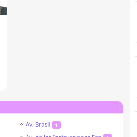
a
⚬
Av. Brasil
1