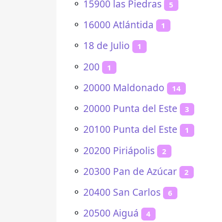
⚬
15900 las Piedras
5
⚬
16000 Atlántida
1
⚬
18 de Julio
1
⚬
200
1
⚬
20000 Maldonado
14
⚬
20000 Punta del Este
3
⚬
20100 Punta del Este
1
⚬
20200 Piriápolis
2
⚬
20300 Pan de Azúcar
2
⚬
20400 San Carlos
6
⚬
20500 Aiguá
4