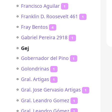
⚬
Francisco Aguilar
1
⚬
Franklin D. Roosevelt 461
1
⚬
Fray Bentos
4
⚬
Gabriel Pereira 2918
1
⚬
Gej
⚬
Gobernador del Pino
1
⚬
Golondrinas
1
⚬
Gral. Artigas
1
⚬
Gral. Jose Gervasio Artigas
1
⚬
Gral. Leandro Gomez
1
⚬
Gral. Leandro Gómez
1