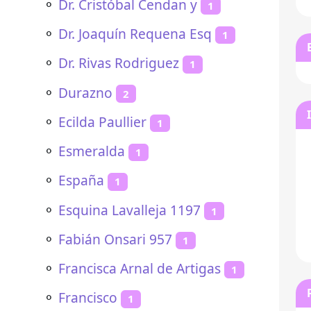
⚬
Dr. Cristóbal Cendan y
1
⚬
Dr. Joaquín Requena Esq
1
⚬
Dr. Rivas Rodriguez
1
⚬
Durazno
2
⚬
Ecilda Paullier
1
⚬
Esmeralda
1
⚬
España
1
⚬
Esquina Lavalleja 1197
1
⚬
Fabián Onsari 957
1
⚬
Francisca Arnal de Artigas
1
⚬
Francisco
1