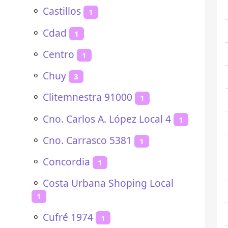
⚬
Castillos
1
⚬
Cdad
1
⚬
Centro
1
⚬
Chuy
3
⚬
Clitemnestra 91000
1
⚬
Cno. Carlos A. López Local 4
1
⚬
Cno. Carrasco 5381
1
⚬
Concordia
1
⚬
Costa Urbana Shoping Local
1
⚬
Cufré 1974
1