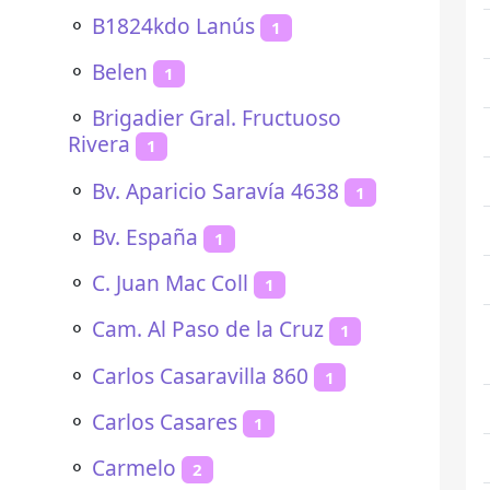
⚬
B1824kdo Lanús
1
⚬
Belen
1
⚬
Brigadier Gral. Fructuoso
Rivera
1
⚬
Bv. Aparicio Saravía 4638
1
⚬
Bv. España
1
⚬
C. Juan Mac Coll
1
⚬
Cam. Al Paso de la Cruz
1
⚬
Carlos Casaravilla 860
1
⚬
Carlos Casares
1
⚬
Carmelo
2