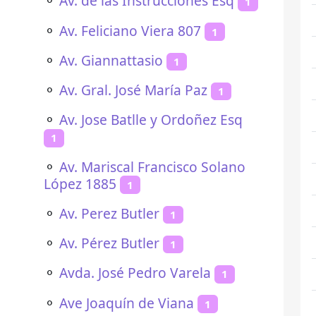
⚬
Av. de las Instrucciones Esq
1
⚬
Av. Feliciano Viera 807
1
⚬
Av. Giannattasio
1
⚬
Av. Gral. José María Paz
1
⚬
Av. Jose Batlle y Ordoñez Esq
1
⚬
Av. Mariscal Francisco Solano
López 1885
1
⚬
Av. Perez Butler
1
⚬
Av. Pérez Butler
1
⚬
Avda. José Pedro Varela
1
⚬
Ave Joaquín de Viana
1