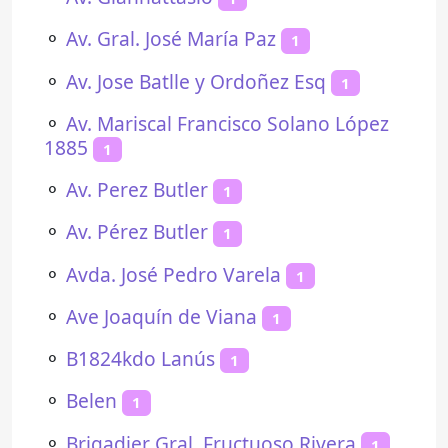
⚬
Av. Gral. José María Paz
1
⚬
Av. Jose Batlle y Ordoñez Esq
1
⚬
Av. Mariscal Francisco Solano López
1885
1
⚬
Av. Perez Butler
1
⚬
Av. Pérez Butler
1
⚬
Avda. José Pedro Varela
1
⚬
Ave Joaquín de Viana
1
⚬
B1824kdo Lanús
1
⚬
Belen
1
⚬
Brigadier Gral. Fructuoso Rivera
1