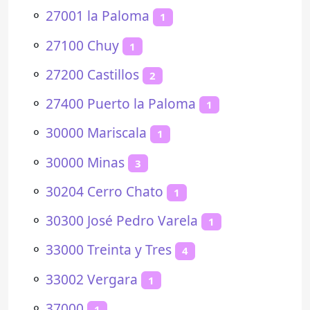
⚬
27001 la Paloma
1
⚬
27100 Chuy
1
⚬
27200 Castillos
2
⚬
27400 Puerto la Paloma
1
⚬
30000 Mariscala
1
⚬
30000 Minas
3
⚬
30204 Cerro Chato
1
⚬
30300 José Pedro Varela
1
⚬
33000 Treinta y Tres
4
⚬
33002 Vergara
1
⚬
37000
1