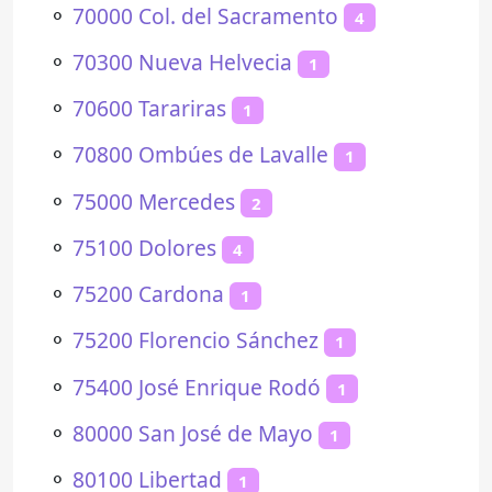
⚬
70000 Col. del Sacramento
4
⚬
70300 Nueva Helvecia
1
⚬
70600 Tarariras
1
⚬
70800 Ombúes de Lavalle
1
⚬
75000 Mercedes
2
⚬
75100 Dolores
4
⚬
75200 Cardona
1
⚬
75200 Florencio Sánchez
1
⚬
75400 José Enrique Rodó
1
⚬
80000 San José de Mayo
1
⚬
80100 Libertad
1