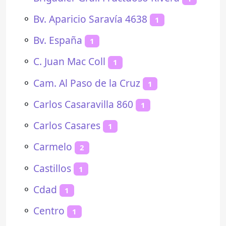
⚬
Bv. Aparicio Saravía 4638
1
⚬
Bv. España
1
⚬
C. Juan Mac Coll
1
⚬
Cam. Al Paso de la Cruz
1
⚬
Carlos Casaravilla 860
1
⚬
Carlos Casares
1
⚬
Carmelo
2
⚬
Castillos
1
⚬
Cdad
1
⚬
Centro
1