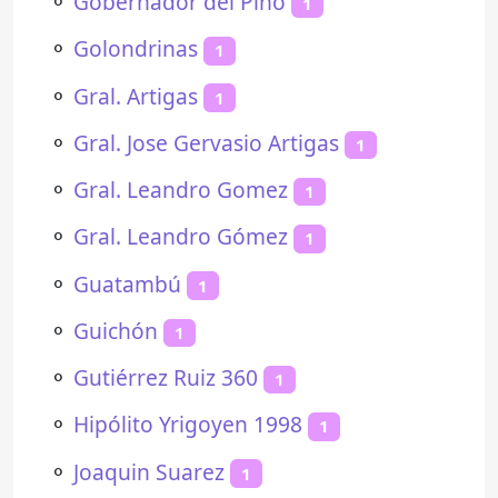
⚬
Gobernador del Pino
1
⚬
Golondrinas
1
⚬
Gral. Artigas
1
⚬
Gral. Jose Gervasio Artigas
1
⚬
Gral. Leandro Gomez
1
⚬
Gral. Leandro Gómez
1
⚬
Guatambú
1
⚬
Guichón
1
⚬
Gutiérrez Ruiz 360
1
⚬
Hipólito Yrigoyen 1998
1
⚬
Joaquin Suarez
1