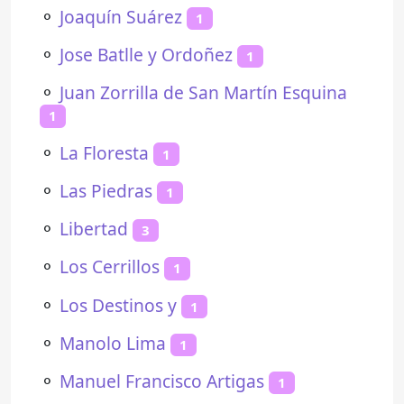
⚬
Joaquín Suárez
1
⚬
Jose Batlle y Ordoñez
1
⚬
Juan Zorrilla de San Martín Esquina
1
⚬
La Floresta
1
⚬
Las Piedras
1
⚬
Libertad
3
⚬
Los Cerrillos
1
⚬
Los Destinos y
1
⚬
Manolo Lima
1
⚬
Manuel Francisco Artigas
1