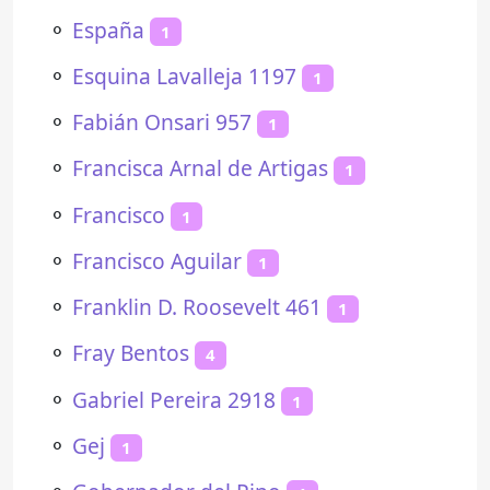
⚬
España
1
⚬
Esquina Lavalleja 1197
1
⚬
Fabián Onsari 957
1
⚬
Francisca Arnal de Artigas
1
⚬
Francisco
1
⚬
Francisco Aguilar
1
⚬
Franklin D. Roosevelt 461
1
⚬
Fray Bentos
4
⚬
Gabriel Pereira 2918
1
⚬
Gej
1