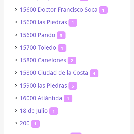
⚬
15600 Doctor Francisco Soca
1
⚬
15600 las Piedras
1
⚬
15600 Pando
3
⚬
15700 Toledo
1
⚬
15800 Canelones
2
⚬
15800 Ciudad de la Costa
4
⚬
15900 las Piedras
5
⚬
16000 Atlántida
1
⚬
18 de Julio
1
⚬
200
1