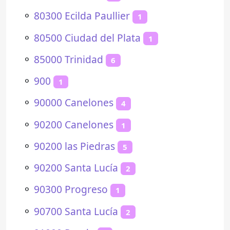
⚬
80300 Ecilda Paullier
1
⚬
80500 Ciudad del Plata
1
⚬
85000 Trinidad
6
⚬
900
1
⚬
90000 Canelones
4
⚬
90200 Canelones
1
⚬
90200 las Piedras
5
⚬
90200 Santa Lucía
2
⚬
90300 Progreso
1
⚬
90700 Santa Lucía
2