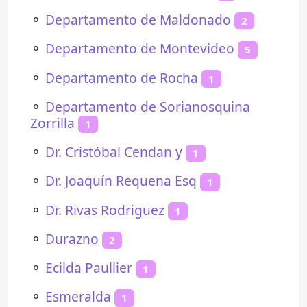
⚬
Departamento de Maldonado
2
⚬
Departamento de Montevideo
5
⚬
Departamento de Rocha
1
⚬
Departamento de Sorianosquina
Zorrilla
1
⚬
Dr. Cristóbal Cendan y
1
⚬
Dr. Joaquín Requena Esq
1
⚬
Dr. Rivas Rodriguez
1
⚬
Durazno
2
⚬
Ecilda Paullier
1
⚬
Esmeralda
1