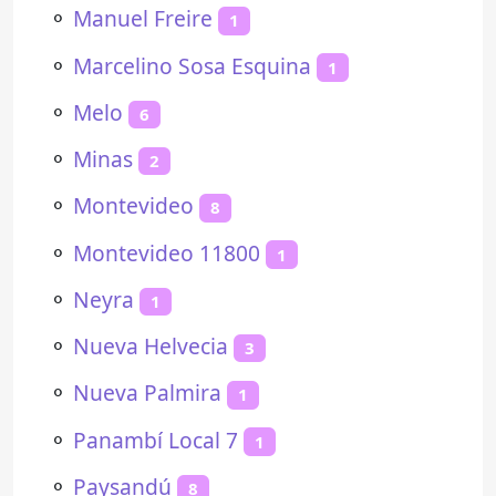
⚬
Manuel Freire
1
⚬
Marcelino Sosa Esquina
1
⚬
Melo
6
⚬
Minas
2
⚬
Montevideo
8
⚬
Montevideo 11800
1
⚬
Neyra
1
⚬
Nueva Helvecia
3
⚬
Nueva Palmira
1
⚬
Panambí Local 7
1
⚬
Paysandú
8