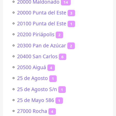
⚬
20000 Maldonado
14
⚬
20000 Punta del Este
3
⚬
20100 Punta del Este
1
⚬
20200 Piriápolis
2
⚬
20300 Pan de Azúcar
2
⚬
20400 San Carlos
6
⚬
20500 Aiguá
4
⚬
25 de Agosto
1
⚬
25 de Agosto S/n
1
⚬
25 de Mayo 586
1
⚬
27000 Rocha
4