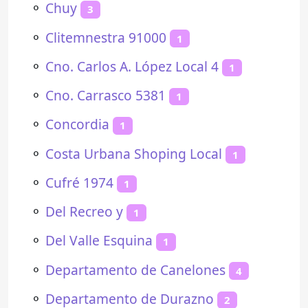
⚬
Chuy
3
⚬
Clitemnestra 91000
1
⚬
Cno. Carlos A. López Local 4
1
⚬
Cno. Carrasco 5381
1
⚬
Concordia
1
⚬
Costa Urbana Shoping Local
1
⚬
Cufré 1974
1
⚬
Del Recreo y
1
⚬
Del Valle Esquina
1
⚬
Departamento de Canelones
4
⚬
Departamento de Durazno
2