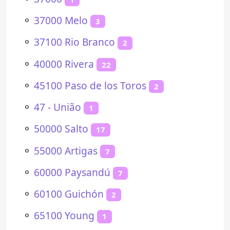
⚬
37000 Melo
3
⚬
37100 Rio Branco
2
⚬
40000 Rivera
22
⚬
45100 Paso de los Toros
2
⚬
47 - União
1
⚬
50000 Salto
17
⚬
55000 Artigas
7
⚬
60000 Paysandú
7
⚬
60100 Guichón
2
⚬
65100 Young
1