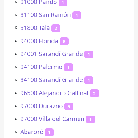
⚬
91000 Pando
1
⚬
91100 San Ramón
1
⚬
91800 Tala
2
⚬
94000 Florida
6
⚬
94001 Sarandí Grande
1
⚬
94100 Palermo
1
⚬
94100 Sarandí Grande
1
⚬
96500 Alejandro Gallinal
2
⚬
97000 Durazno
5
⚬
97000 Villa del Carmen
1
⚬
Abaroré
1