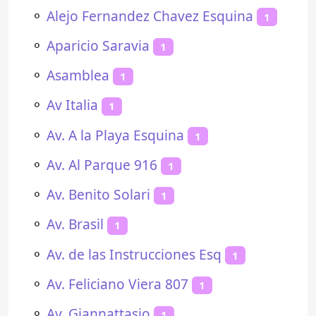
⚬
Alejo Fernandez Chavez Esquina
1
⚬
Aparicio Saravia
1
⚬
Asamblea
1
⚬
Av Italia
1
⚬
Av. A la Playa Esquina
1
⚬
Av. Al Parque 916
1
⚬
Av. Benito Solari
1
⚬
Av. Brasil
1
⚬
Av. de las Instrucciones Esq
1
⚬
Av. Feliciano Viera 807
1
⚬
Av. Giannattasio
1