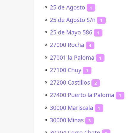
⚬
25 de Agosto
1
⚬
25 de Agosto S/n
1
⚬
25 de Mayo 586
1
⚬
27000 Rocha
4
⚬
27001 la Paloma
1
⚬
27100 Chuy
1
⚬
27200 Castillos
2
⚬
27400 Puerto la Paloma
1
⚬
30000 Mariscala
1
⚬
30000 Minas
3
⚬
30204 Cerro Chato