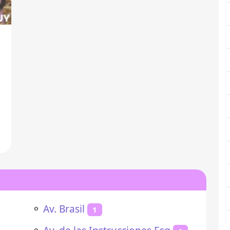
⚬
Av. Brasil
1