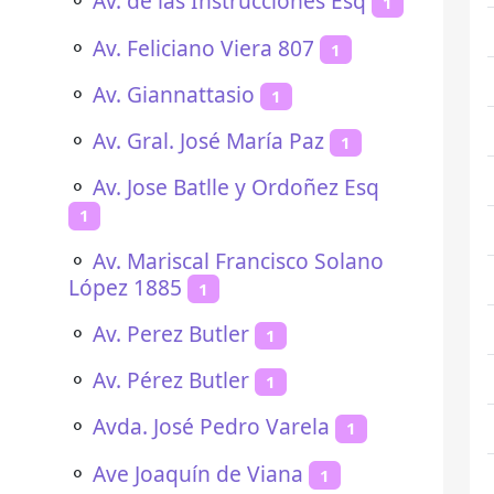
⚬
Av. de las Instrucciones Esq
1
⚬
Av. Feliciano Viera 807
1
⚬
Av. Giannattasio
1
⚬
Av. Gral. José María Paz
1
⚬
Av. Jose Batlle y Ordoñez Esq
1
⚬
Av. Mariscal Francisco Solano
López 1885
1
⚬
Av. Perez Butler
1
⚬
Av. Pérez Butler
1
⚬
Avda. José Pedro Varela
1
⚬
Ave Joaquín de Viana
1