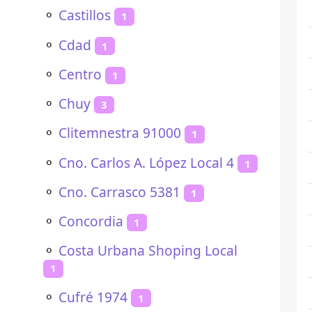
⚬
Castillos
1
⚬
Cdad
1
⚬
Centro
1
⚬
Chuy
3
⚬
Clitemnestra 91000
1
⚬
Cno. Carlos A. López Local 4
1
⚬
Cno. Carrasco 5381
1
⚬
Concordia
1
⚬
Costa Urbana Shoping Local
1
⚬
Cufré 1974
1