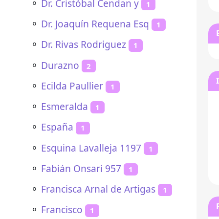
⚬
Dr. Cristóbal Cendan y
1
⚬
Dr. Joaquín Requena Esq
1
⚬
Dr. Rivas Rodriguez
1
⚬
Durazno
2
⚬
Ecilda Paullier
1
⚬
Esmeralda
1
⚬
España
1
⚬
Esquina Lavalleja 1197
1
⚬
Fabián Onsari 957
1
⚬
Francisca Arnal de Artigas
1
⚬
Francisco
1