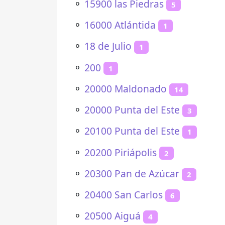
⚬
15900 las Piedras
5
⚬
16000 Atlántida
1
⚬
18 de Julio
1
⚬
200
1
⚬
20000 Maldonado
14
⚬
20000 Punta del Este
3
⚬
20100 Punta del Este
1
⚬
20200 Piriápolis
2
⚬
20300 Pan de Azúcar
2
⚬
20400 San Carlos
6
⚬
20500 Aiguá
4