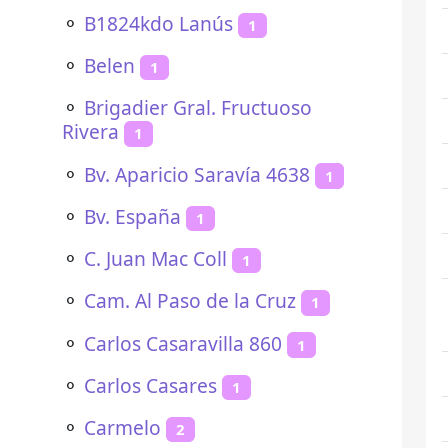
⚬
B1824kdo Lanús
1
⚬
Belen
1
⚬
Brigadier Gral. Fructuoso
Rivera
1
⚬
Bv. Aparicio Saravía 4638
1
⚬
Bv. España
1
⚬
C. Juan Mac Coll
1
⚬
Cam. Al Paso de la Cruz
1
⚬
Carlos Casaravilla 860
1
⚬
Carlos Casares
1
⚬
Carmelo
2