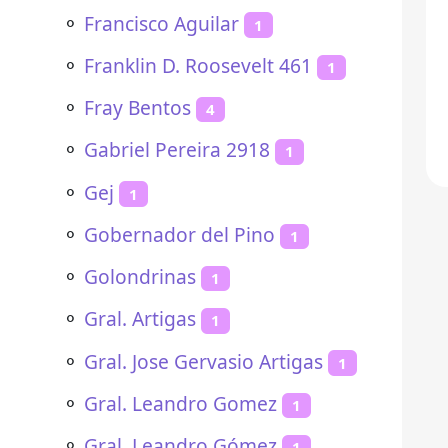
⚬
Francisco Aguilar
1
⚬
Franklin D. Roosevelt 461
1
⚬
Fray Bentos
4
⚬
Gabriel Pereira 2918
1
⚬
Gej
1
⚬
Gobernador del Pino
1
⚬
Golondrinas
1
⚬
Gral. Artigas
1
⚬
Gral. Jose Gervasio Artigas
1
⚬
Gral. Leandro Gomez
1
⚬
Gral. Leandro Gómez
1