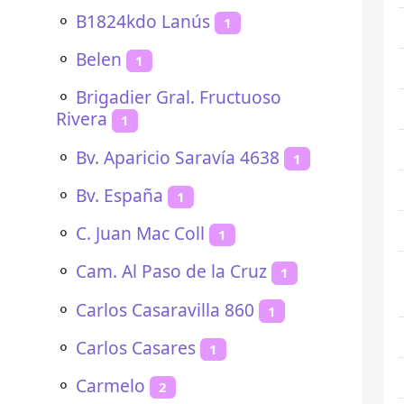
⚬
B1824kdo Lanús
1
⚬
Belen
1
⚬
Brigadier Gral. Fructuoso
Rivera
1
⚬
Bv. Aparicio Saravía 4638
1
⚬
Bv. España
1
⚬
C. Juan Mac Coll
1
⚬
Cam. Al Paso de la Cruz
1
⚬
Carlos Casaravilla 860
1
⚬
Carlos Casares
1
⚬
Carmelo
2