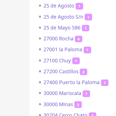
⚬
25 de Agosto
1
⚬
25 de Agosto S/n
1
⚬
25 de Mayo 586
1
⚬
27000 Rocha
4
⚬
27001 la Paloma
1
⚬
27100 Chuy
1
⚬
27200 Castillos
2
⚬
27400 Puerto la Paloma
1
⚬
30000 Mariscala
1
⚬
30000 Minas
3
⚬
30204 Cerro Chato
1