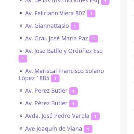
⚬
Av. de las Instrucciones Esq
1
⚬
Av. Feliciano Viera 807
1
⚬
Av. Giannattasio
1
⚬
Av. Gral. José María Paz
1
⚬
Av. Jose Batlle y Ordoñez Esq
1
⚬
Av. Mariscal Francisco Solano
López 1885
1
⚬
Av. Perez Butler
1
⚬
Av. Pérez Butler
1
⚬
Avda. José Pedro Varela
1
⚬
Ave Joaquín de Viana
1