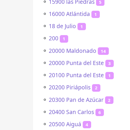
⚬
15900 las Piedras
5
⚬
16000 Atlántida
1
⚬
18 de Julio
1
⚬
200
1
⚬
20000 Maldonado
14
⚬
20000 Punta del Este
3
⚬
20100 Punta del Este
1
⚬
20200 Piriápolis
2
⚬
20300 Pan de Azúcar
2
⚬
20400 San Carlos
6
⚬
20500 Aiguá
4