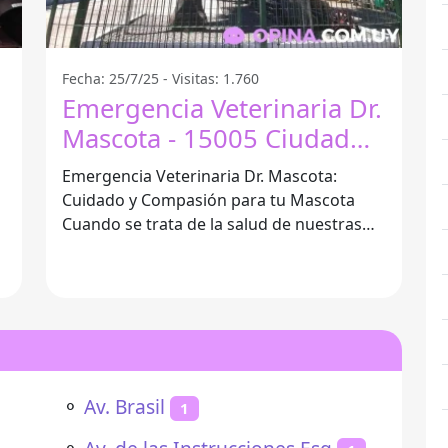
Fecha: 25/7/25 - Visitas: 1.760
Emergencia Veterinaria Dr.
Mascota - 15005 Ciudad
De La Costa
Emergencia Veterinaria Dr. Mascota:
Cuidado y Compasión para tu Mascota
Cuando se trata de la salud de nuestras
mascotas, cada segundo cuenta. La
Emergencia
⚬
Av. Brasil
1