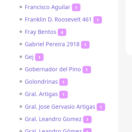
⚬
Francisco Aguilar
1
⚬
Franklin D. Roosevelt 461
1
⚬
Fray Bentos
4
⚬
Gabriel Pereira 2918
1
⚬
Gej
1
⚬
Gobernador del Pino
1
⚬
Golondrinas
1
⚬
Gral. Artigas
1
⚬
Gral. Jose Gervasio Artigas
1
⚬
Gral. Leandro Gomez
1
⚬
Gral. Leandro Gómez
1