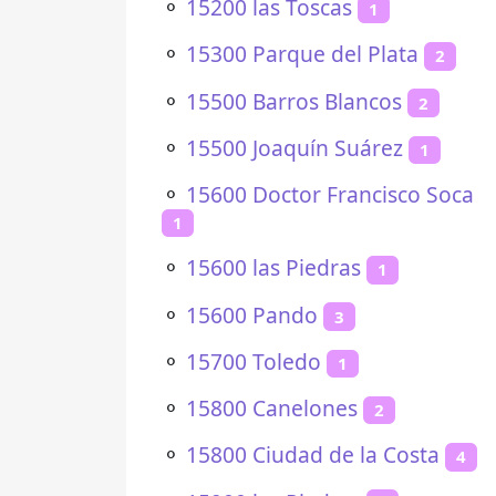
⚬
15200 las Toscas
1
⚬
15300 Parque del Plata
2
⚬
15500 Barros Blancos
2
⚬
15500 Joaquín Suárez
1
⚬
15600 Doctor Francisco Soca
1
⚬
15600 las Piedras
1
⚬
15600 Pando
3
⚬
15700 Toledo
1
⚬
15800 Canelones
2
⚬
15800 Ciudad de la Costa
4