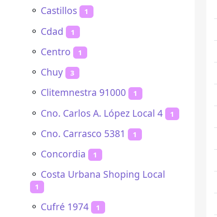
⚬
Castillos
1
⚬
Cdad
1
⚬
Centro
1
⚬
Chuy
3
⚬
Clitemnestra 91000
1
⚬
Cno. Carlos A. López Local 4
1
⚬
Cno. Carrasco 5381
1
⚬
Concordia
1
⚬
Costa Urbana Shoping Local
1
⚬
Cufré 1974
1