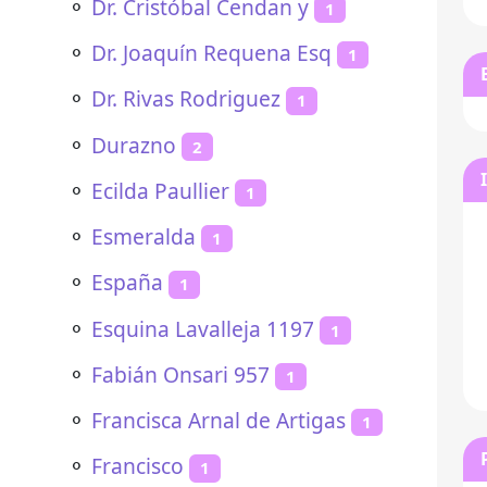
⚬
Dr. Cristóbal Cendan y
1
⚬
Dr. Joaquín Requena Esq
1
⚬
Dr. Rivas Rodriguez
1
⚬
Durazno
2
⚬
Ecilda Paullier
1
⚬
Esmeralda
1
⚬
España
1
⚬
Esquina Lavalleja 1197
1
⚬
Fabián Onsari 957
1
⚬
Francisca Arnal de Artigas
1
⚬
Francisco
1