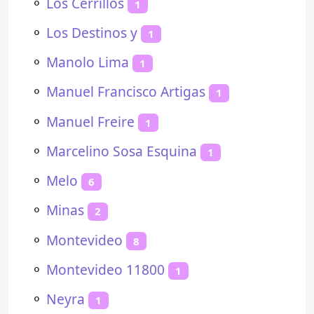
⚬
Los Cerrillos
1
⚬
Los Destinos y
1
⚬
Manolo Lima
1
⚬
Manuel Francisco Artigas
1
⚬
Manuel Freire
1
⚬
Marcelino Sosa Esquina
1
⚬
Melo
6
⚬
Minas
2
⚬
Montevideo
8
⚬
Montevideo 11800
1
⚬
Neyra
1