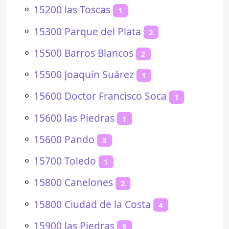
⚬
15200 las Toscas
1
⚬
15300 Parque del Plata
2
⚬
15500 Barros Blancos
2
⚬
15500 Joaquín Suárez
1
⚬
15600 Doctor Francisco Soca
1
⚬
15600 las Piedras
1
⚬
15600 Pando
3
⚬
15700 Toledo
1
⚬
15800 Canelones
2
⚬
15800 Ciudad de la Costa
4
⚬
15900 las Piedras
5