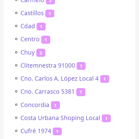
2
⚬
Castillos
1
⚬
Cdad
1
⚬
Centro
1
⚬
Chuy
3
⚬
Clitemnestra 91000
1
⚬
Cno. Carlos A. López Local 4
1
⚬
Cno. Carrasco 5381
1
⚬
Concordia
1
⚬
Costa Urbana Shoping Local
1
⚬
Cufré 1974
1