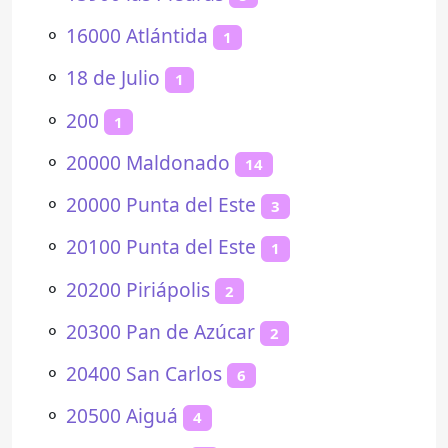
⚬
16000 Atlántida
1
⚬
18 de Julio
1
⚬
200
1
⚬
20000 Maldonado
14
⚬
20000 Punta del Este
3
⚬
20100 Punta del Este
1
⚬
20200 Piriápolis
2
⚬
20300 Pan de Azúcar
2
⚬
20400 San Carlos
6
⚬
20500 Aiguá
4