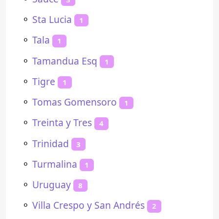
⚬
Sta Lucia
1
⚬
Tala
1
⚬
Tamandua Esq
1
⚬
Tigre
1
⚬
Tomas Gomensoro
1
⚬
Treinta y Tres
4
⚬
Trinidad
3
⚬
Turmalina
1
⚬
Uruguay
8
⚬
Villa Crespo y San Andrés
2