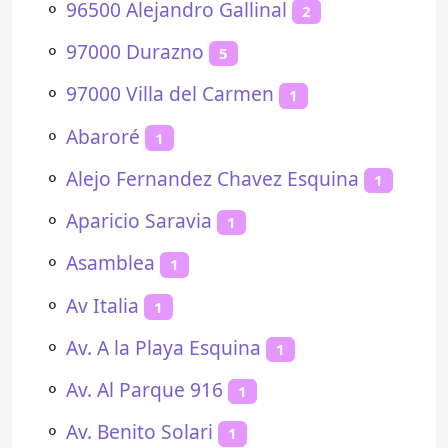
⚬
96500 Alejandro Gallinal
2
⚬
97000 Durazno
5
⚬
97000 Villa del Carmen
1
⚬
Abaroré
1
⚬
Alejo Fernandez Chavez Esquina
1
⚬
Aparicio Saravia
1
⚬
Asamblea
1
⚬
Av Italia
1
⚬
Av. A la Playa Esquina
1
⚬
Av. Al Parque 916
1
⚬
Av. Benito Solari
1