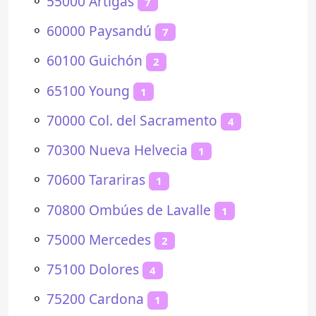
⚬
55000 Artigas
7
⚬
60000 Paysandú
7
⚬
60100 Guichón
2
⚬
65100 Young
1
⚬
70000 Col. del Sacramento
4
⚬
70300 Nueva Helvecia
1
⚬
70600 Tarariras
1
⚬
70800 Ombúes de Lavalle
1
⚬
75000 Mercedes
2
⚬
75100 Dolores
4
⚬
75200 Cardona
1