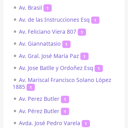
⚬
Av. Brasil
1
⚬
Av. de las Instrucciones Esq
1
⚬
Av. Feliciano Viera 807
1
⚬
Av. Giannattasio
1
⚬
Av. Gral. José María Paz
1
⚬
Av. Jose Batlle y Ordoñez Esq
1
⚬
Av. Mariscal Francisco Solano López
1885
1
⚬
Av. Perez Butler
1
⚬
Av. Pérez Butler
1
⚬
Avda. José Pedro Varela
1