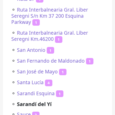
⚬
Ruta Interbalnearia Gral. Liber
Seregni S/n Km 37 200 Esquina
Parkway
1
⚬
Ruta Interbalnearia Gral. Líber
Seregni Km.46200
1
⚬
San Antonio
1
⚬
San Fernando de Maldonado
1
⚬
San José de Mayo
1
⚬
Santa Lucía
4
⚬
Sarandi Esquina
1
⚬
Sarandí del Yí
⚬
Sauce
3