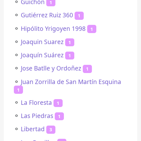
⚬
Guichón
1
⚬
Gutiérrez Ruiz 360
1
⚬
Hipólito Yrigoyen 1998
1
⚬
Joaquin Suarez
1
⚬
Joaquín Suárez
1
⚬
Jose Batlle y Ordoñez
1
⚬
Juan Zorrilla de San Martín Esquina
1
⚬
La Floresta
1
⚬
Las Piedras
1
⚬
Libertad
3