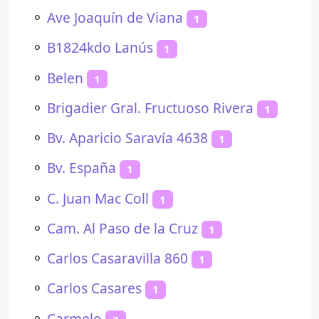
⚬
Ave Joaquín de Viana
1
⚬
B1824kdo Lanús
1
⚬
Belen
1
⚬
Brigadier Gral. Fructuoso Rivera
1
⚬
Bv. Aparicio Saravía 4638
1
⚬
Bv. España
1
⚬
C. Juan Mac Coll
1
⚬
Cam. Al Paso de la Cruz
1
⚬
Carlos Casaravilla 860
1
⚬
Carlos Casares
1
⚬
Carmelo