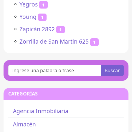
⚬
Yegros
1
⚬
Young
1
⚬
Zapicán 2892
1
⚬
Zorrilla de San Martin 625
1
Buscar
CATEGORÍAS
Agencia Inmobiliaria
Almacén