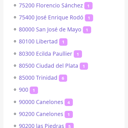
⚬
75200 Florencio Sánchez
1
⚬
75400 José Enrique Rodó
1
⚬
80000 San José de Mayo
1
⚬
80100 Libertad
1
⚬
80300 Ecilda Paullier
1
⚬
80500 Ciudad del Plata
1
⚬
85000 Trinidad
6
⚬
900
1
⚬
90000 Canelones
4
⚬
90200 Canelones
1
⚬
90200 las Piedras
5