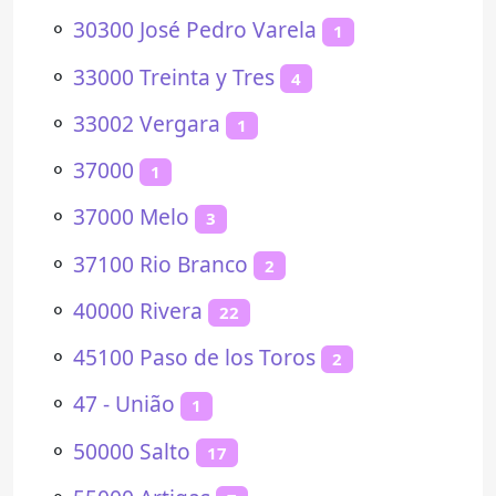
⚬
30300 José Pedro Varela
1
⚬
33000 Treinta y Tres
4
⚬
33002 Vergara
1
⚬
37000
1
⚬
37000 Melo
3
⚬
37100 Rio Branco
2
⚬
40000 Rivera
22
⚬
45100 Paso de los Toros
2
⚬
47 - União
1
⚬
50000 Salto
17