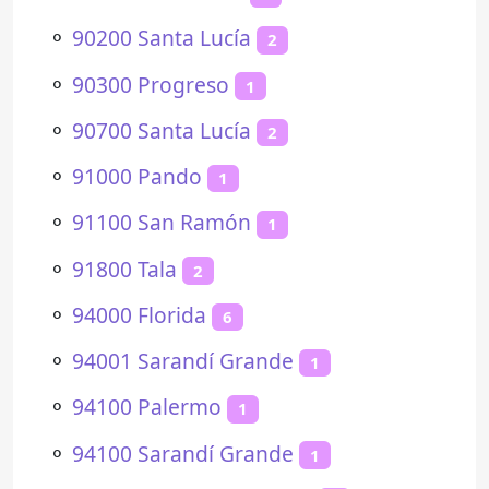
⚬
90200 Santa Lucía
2
⚬
90300 Progreso
1
⚬
90700 Santa Lucía
2
⚬
91000 Pando
1
⚬
91100 San Ramón
1
⚬
91800 Tala
2
⚬
94000 Florida
6
⚬
94001 Sarandí Grande
1
⚬
94100 Palermo
1
⚬
94100 Sarandí Grande
1