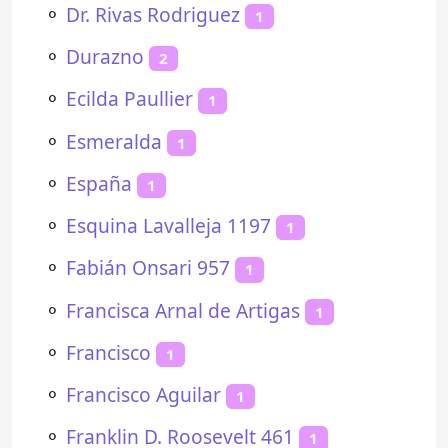
⚬
Dr. Rivas Rodriguez
1
⚬
Durazno
2
⚬
Ecilda Paullier
1
⚬
Esmeralda
1
⚬
España
1
⚬
Esquina Lavalleja 1197
1
⚬
Fabián Onsari 957
1
⚬
Francisca Arnal de Artigas
1
⚬
Francisco
1
⚬
Francisco Aguilar
1
⚬
Franklin D. Roosevelt 461
1