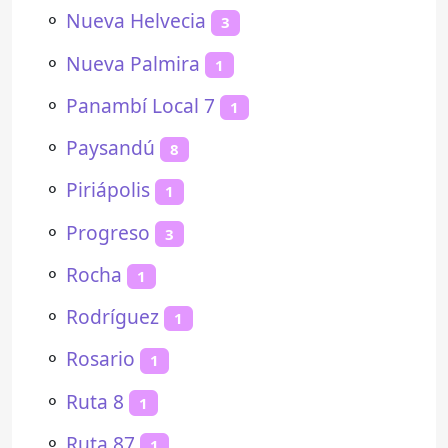
⚬
Nueva Helvecia
3
⚬
Nueva Palmira
1
⚬
Panambí Local 7
1
⚬
Paysandú
8
⚬
Piriápolis
1
⚬
Progreso
3
⚬
Rocha
1
⚬
Rodríguez
1
⚬
Rosario
1
⚬
Ruta 8
1
⚬
Ruta 87
1