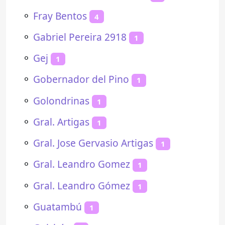
⚬
Fray Bentos
4
⚬
Gabriel Pereira 2918
1
⚬
Gej
1
⚬
Gobernador del Pino
1
⚬
Golondrinas
1
⚬
Gral. Artigas
1
⚬
Gral. Jose Gervasio Artigas
1
⚬
Gral. Leandro Gomez
1
⚬
Gral. Leandro Gómez
1
⚬
Guatambú
1