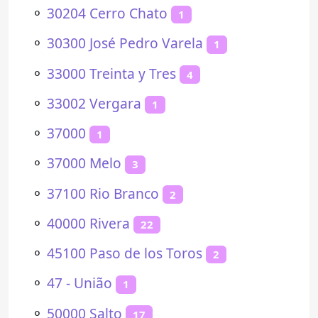
⚬
30204 Cerro Chato
1
⚬
30300 José Pedro Varela
1
⚬
33000 Treinta y Tres
4
⚬
33002 Vergara
1
⚬
37000
1
⚬
37000 Melo
3
⚬
37100 Rio Branco
2
⚬
40000 Rivera
22
⚬
45100 Paso de los Toros
2
⚬
47 - União
1
⚬
50000 Salto
17