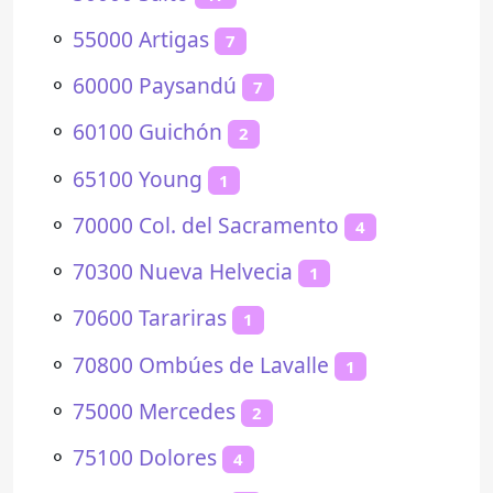
⚬
55000 Artigas
7
⚬
60000 Paysandú
7
⚬
60100 Guichón
2
⚬
65100 Young
1
⚬
70000 Col. del Sacramento
4
⚬
70300 Nueva Helvecia
1
⚬
70600 Tarariras
1
⚬
70800 Ombúes de Lavalle
1
⚬
75000 Mercedes
2
⚬
75100 Dolores
4