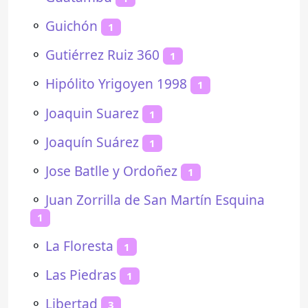
⚬
Guichón
1
⚬
Gutiérrez Ruiz 360
1
⚬
Hipólito Yrigoyen 1998
1
⚬
Joaquin Suarez
1
⚬
Joaquín Suárez
1
⚬
Jose Batlle y Ordoñez
1
⚬
Juan Zorrilla de San Martín Esquina
1
⚬
La Floresta
1
⚬
Las Piedras
1
⚬
Libertad
3