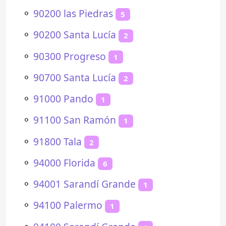
⚬
90200 las Piedras
5
⚬
90200 Santa Lucía
2
⚬
90300 Progreso
1
⚬
90700 Santa Lucía
2
⚬
91000 Pando
1
⚬
91100 San Ramón
1
⚬
91800 Tala
2
⚬
94000 Florida
6
⚬
94001 Sarandí Grande
1
⚬
94100 Palermo
1