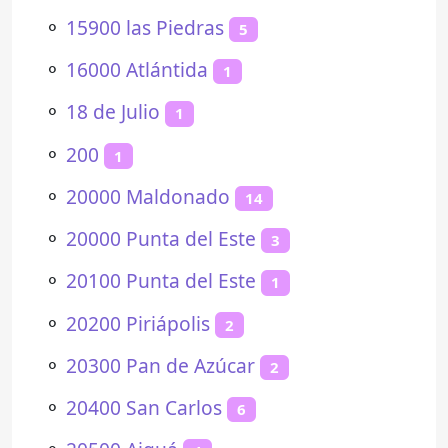
⚬
15900 las Piedras
5
⚬
16000 Atlántida
1
⚬
18 de Julio
1
⚬
200
1
⚬
20000 Maldonado
14
⚬
20000 Punta del Este
3
⚬
20100 Punta del Este
1
⚬
20200 Piriápolis
2
⚬
20300 Pan de Azúcar
2
⚬
20400 San Carlos
6