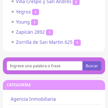
⚬
Villa Crespo y San Andrés
2
⚬
Yegros
1
⚬
Young
1
⚬
Zapicán 2892
1
⚬
Zorrilla de San Martin 625
1
Buscar
CATEGORÍAS
Agencia Inmobiliaria