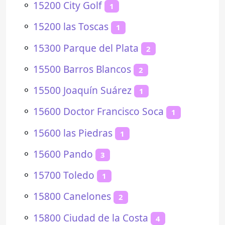
⚬
15200 City Golf
1
⚬
15200 las Toscas
1
⚬
15300 Parque del Plata
2
⚬
15500 Barros Blancos
2
⚬
15500 Joaquín Suárez
1
⚬
15600 Doctor Francisco Soca
1
⚬
15600 las Piedras
1
⚬
15600 Pando
3
⚬
15700 Toledo
1
⚬
15800 Canelones
2
⚬
15800 Ciudad de la Costa
4