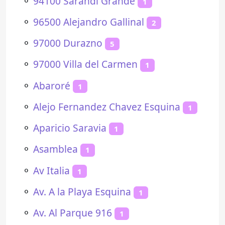
⚬
94100 Sarandí Grande
1
⚬
96500 Alejandro Gallinal
2
⚬
97000 Durazno
5
⚬
97000 Villa del Carmen
1
⚬
Abaroré
1
⚬
Alejo Fernandez Chavez Esquina
1
⚬
Aparicio Saravia
1
⚬
Asamblea
1
⚬
Av Italia
1
⚬
Av. A la Playa Esquina
1
⚬
Av. Al Parque 916
1