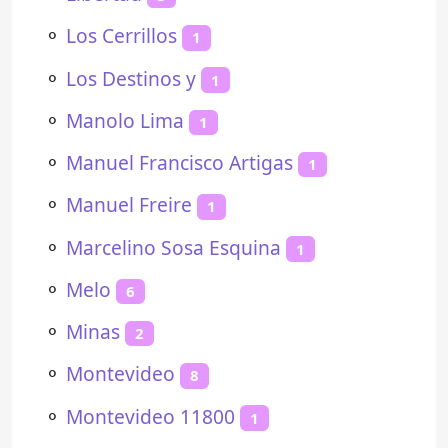
⚬
Los Cerrillos
1
⚬
Los Destinos y
1
⚬
Manolo Lima
1
⚬
Manuel Francisco Artigas
1
⚬
Manuel Freire
1
⚬
Marcelino Sosa Esquina
1
⚬
Melo
6
⚬
Minas
2
⚬
Montevideo
8
⚬
Montevideo 11800
1