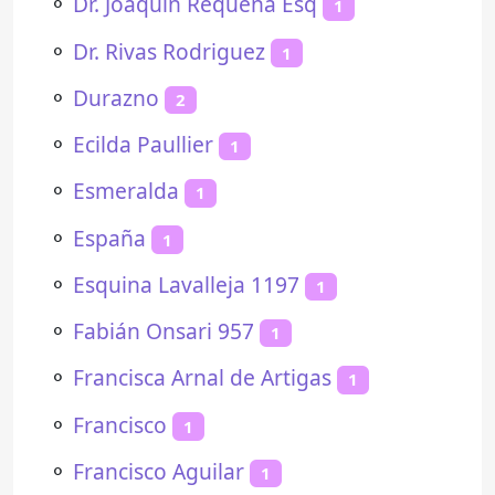
⚬
Dr. Joaquín Requena Esq
1
⚬
Dr. Rivas Rodriguez
1
⚬
Durazno
2
⚬
Ecilda Paullier
1
⚬
Esmeralda
1
⚬
España
1
⚬
Esquina Lavalleja 1197
1
⚬
Fabián Onsari 957
1
⚬
Francisca Arnal de Artigas
1
⚬
Francisco
1
⚬
Francisco Aguilar
1