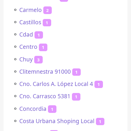
⚬
Carmelo
2
⚬
Castillos
1
⚬
Cdad
1
⚬
Centro
1
⚬
Chuy
3
⚬
Clitemnestra 91000
1
⚬
Cno. Carlos A. López Local 4
1
⚬
Cno. Carrasco 5381
1
⚬
Concordia
1
⚬
Costa Urbana Shoping Local
1