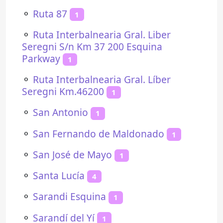
⚬
Ruta 87
1
⚬
Ruta Interbalnearia Gral. Liber
Seregni S/n Km 37 200 Esquina
Parkway
1
⚬
Ruta Interbalnearia Gral. Líber
Seregni Km.46200
1
⚬
San Antonio
1
⚬
San Fernando de Maldonado
1
⚬
San José de Mayo
1
⚬
Santa Lucía
4
⚬
Sarandi Esquina
1
⚬
Sarandí del Yí
1