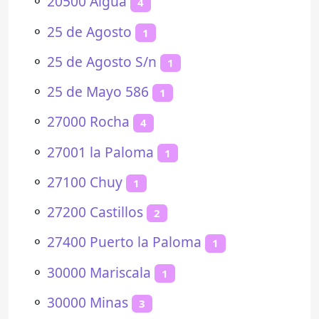
⚬
20500 Aiguá
4
⚬
25 de Agosto
1
⚬
25 de Agosto S/n
1
⚬
25 de Mayo 586
1
⚬
27000 Rocha
4
⚬
27001 la Paloma
1
⚬
27100 Chuy
1
⚬
27200 Castillos
2
⚬
27400 Puerto la Paloma
1
⚬
30000 Mariscala
1
⚬
30000 Minas
3