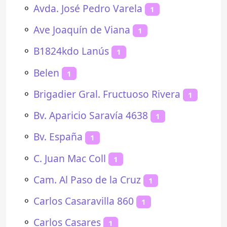
⚬
Avda. José Pedro Varela
1
⚬
Ave Joaquín de Viana
1
⚬
B1824kdo Lanús
1
⚬
Belen
1
⚬
Brigadier Gral. Fructuoso Rivera
1
⚬
Bv. Aparicio Saravía 4638
1
⚬
Bv. España
1
⚬
C. Juan Mac Coll
1
⚬
Cam. Al Paso de la Cruz
1
⚬
Carlos Casaravilla 860
1
⚬
Carlos Casares
1