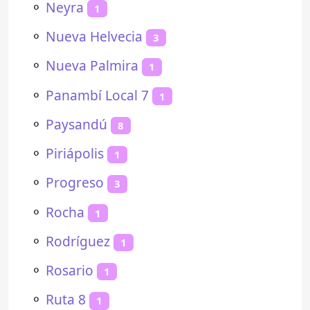
⚬
Neyra
1
⚬
Nueva Helvecia
3
⚬
Nueva Palmira
1
⚬
Panambí Local 7
1
⚬
Paysandú
8
⚬
Piriápolis
1
⚬
Progreso
3
⚬
Rocha
1
⚬
Rodríguez
1
⚬
Rosario
1
⚬
Ruta 8
1