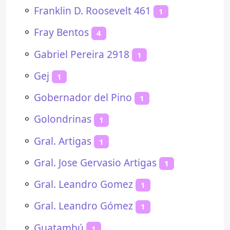
⚬
Franklin D. Roosevelt 461
1
⚬
Fray Bentos
4
⚬
Gabriel Pereira 2918
1
⚬
Gej
1
⚬
Gobernador del Pino
1
⚬
Golondrinas
1
⚬
Gral. Artigas
1
⚬
Gral. Jose Gervasio Artigas
1
⚬
Gral. Leandro Gomez
1
⚬
Gral. Leandro Gómez
1
⚬
Guatambú
1