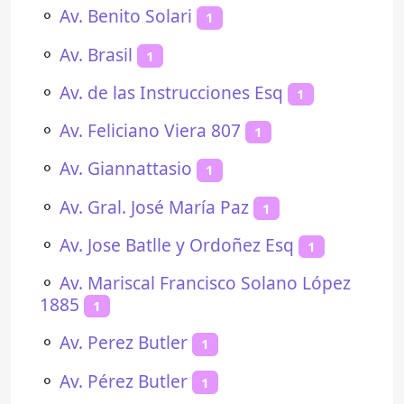
⚬
Av. Benito Solari
1
⚬
Av. Brasil
1
⚬
Av. de las Instrucciones Esq
1
⚬
Av. Feliciano Viera 807
1
⚬
Av. Giannattasio
1
⚬
Av. Gral. José María Paz
1
⚬
Av. Jose Batlle y Ordoñez Esq
1
⚬
Av. Mariscal Francisco Solano López
1885
1
⚬
Av. Perez Butler
1
⚬
Av. Pérez Butler
1