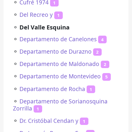
⚬
Cufré 1974
1
⚬
Del Recreo y
1
⚬
Del Valle Esquina
⚬
Departamento de Canelones
4
⚬
Departamento de Durazno
2
⚬
Departamento de Maldonado
2
⚬
Departamento de Montevideo
5
⚬
Departamento de Rocha
1
⚬
Departamento de Sorianosquina
Zorrilla
1
⚬
Dr. Cristóbal Cendan y
1