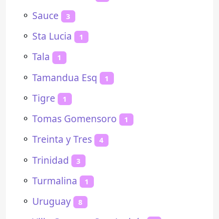
⚬
Sauce
3
⚬
Sta Lucia
1
⚬
Tala
1
⚬
Tamandua Esq
1
⚬
Tigre
1
⚬
Tomas Gomensoro
1
⚬
Treinta y Tres
4
⚬
Trinidad
3
⚬
Turmalina
1
⚬
Uruguay
8