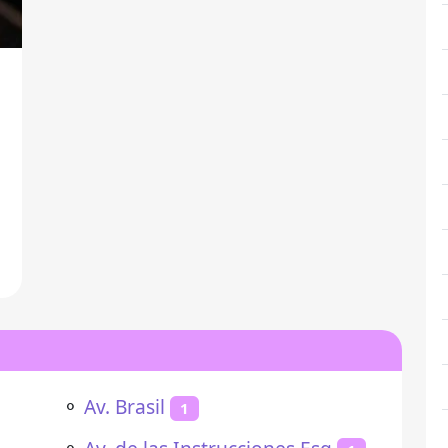
⚬
Av. Brasil
1