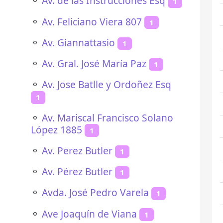
⚬
Av. de las Instrucciones Esq
1
⚬
Av. Feliciano Viera 807
1
⚬
Av. Giannattasio
1
⚬
Av. Gral. José María Paz
1
⚬
Av. Jose Batlle y Ordoñez Esq
1
⚬
Av. Mariscal Francisco Solano
López 1885
1
⚬
Av. Perez Butler
1
⚬
Av. Pérez Butler
1
⚬
Avda. José Pedro Varela
1
⚬
Ave Joaquín de Viana
1