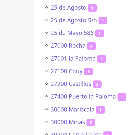
⚬
25 de Agosto
1
⚬
25 de Agosto S/n
1
⚬
25 de Mayo 586
1
⚬
27000 Rocha
4
⚬
27001 la Paloma
1
⚬
27100 Chuy
1
⚬
27200 Castillos
2
⚬
27400 Puerto la Paloma
1
⚬
30000 Mariscala
1
⚬
30000 Minas
3
⚬
30204 Cerro Chato