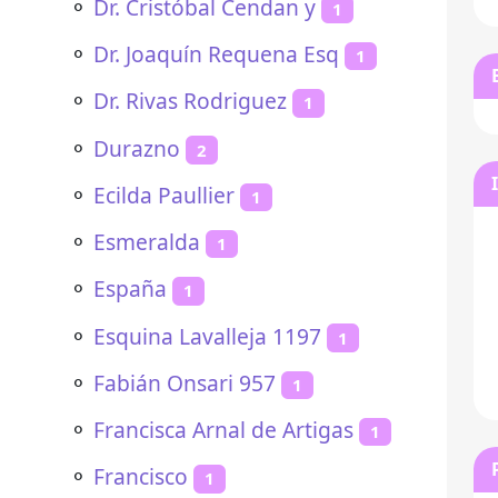
⚬
Dr. Cristóbal Cendan y
1
⚬
Dr. Joaquín Requena Esq
1
⚬
Dr. Rivas Rodriguez
1
⚬
Durazno
2
⚬
Ecilda Paullier
1
⚬
Esmeralda
1
⚬
España
1
⚬
Esquina Lavalleja 1197
1
⚬
Fabián Onsari 957
1
⚬
Francisca Arnal de Artigas
1
⚬
Francisco
1