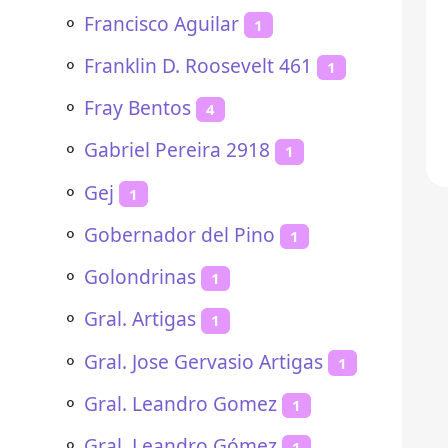
⚬
Francisco Aguilar
1
⚬
Franklin D. Roosevelt 461
1
⚬
Fray Bentos
4
⚬
Gabriel Pereira 2918
1
⚬
Gej
1
⚬
Gobernador del Pino
1
⚬
Golondrinas
1
⚬
Gral. Artigas
1
⚬
Gral. Jose Gervasio Artigas
1
⚬
Gral. Leandro Gomez
1
⚬
Gral. Leandro Gómez
1