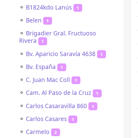
⚬
B1824kdo Lanús
1
⚬
Belen
1
⚬
Brigadier Gral. Fructuoso
Rivera
1
⚬
Bv. Aparicio Saravía 4638
1
⚬
Bv. España
1
⚬
C. Juan Mac Coll
1
⚬
Cam. Al Paso de la Cruz
1
⚬
Carlos Casaravilla 860
1
⚬
Carlos Casares
1
⚬
Carmelo
2