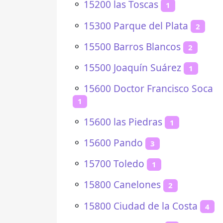
⚬
15200 las Toscas
1
⚬
15300 Parque del Plata
2
⚬
15500 Barros Blancos
2
⚬
15500 Joaquín Suárez
1
⚬
15600 Doctor Francisco Soca
1
⚬
15600 las Piedras
1
⚬
15600 Pando
3
⚬
15700 Toledo
1
⚬
15800 Canelones
2
⚬
15800 Ciudad de la Costa
4