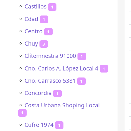
⚬
Castillos
1
⚬
Cdad
1
⚬
Centro
1
⚬
Chuy
3
⚬
Clitemnestra 91000
1
⚬
Cno. Carlos A. López Local 4
1
⚬
Cno. Carrasco 5381
1
⚬
Concordia
1
⚬
Costa Urbana Shoping Local
1
⚬
Cufré 1974
1