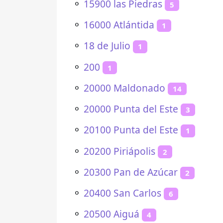
⚬
15900 las Piedras
5
⚬
16000 Atlántida
1
⚬
18 de Julio
1
⚬
200
1
⚬
20000 Maldonado
14
⚬
20000 Punta del Este
3
⚬
20100 Punta del Este
1
⚬
20200 Piriápolis
2
⚬
20300 Pan de Azúcar
2
⚬
20400 San Carlos
6
⚬
20500 Aiguá
4