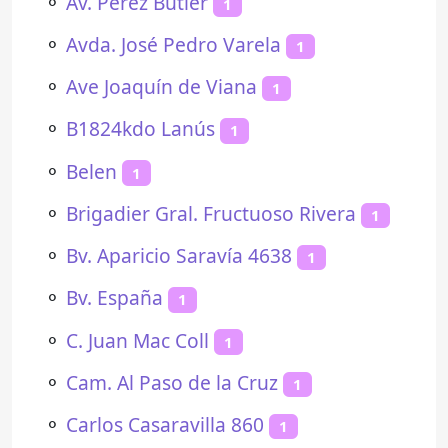
⚬
Av. Pérez Butler
1
⚬
Avda. José Pedro Varela
1
⚬
Ave Joaquín de Viana
1
⚬
B1824kdo Lanús
1
⚬
Belen
1
⚬
Brigadier Gral. Fructuoso Rivera
1
⚬
Bv. Aparicio Saravía 4638
1
⚬
Bv. España
1
⚬
C. Juan Mac Coll
1
⚬
Cam. Al Paso de la Cruz
1
⚬
Carlos Casaravilla 860
1