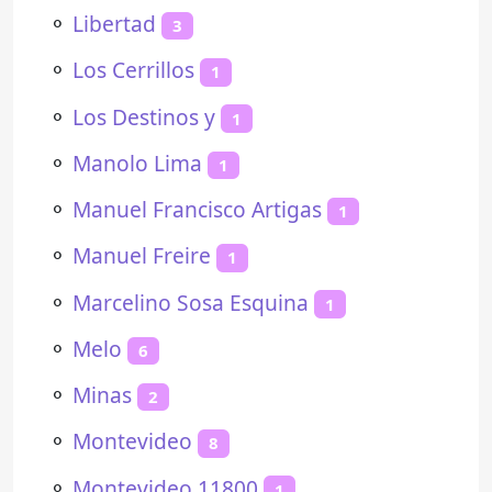
⚬
Libertad
3
⚬
Los Cerrillos
1
⚬
Los Destinos y
1
⚬
Manolo Lima
1
⚬
Manuel Francisco Artigas
1
⚬
Manuel Freire
1
⚬
Marcelino Sosa Esquina
1
⚬
Melo
6
⚬
Minas
2
⚬
Montevideo
8
⚬
Montevideo 11800
1