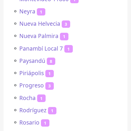
⚬
Neyra
1
⚬
Nueva Helvecia
3
⚬
Nueva Palmira
1
⚬
Panambí Local 7
1
⚬
Paysandú
8
⚬
Piriápolis
1
⚬
Progreso
3
⚬
Rocha
1
⚬
Rodríguez
1
⚬
Rosario
1