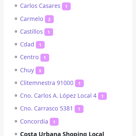
⚬
Carlos Casares
1
⚬
Carmelo
2
⚬
Castillos
1
⚬
Cdad
1
⚬
Centro
1
⚬
Chuy
3
⚬
Clitemnestra 91000
1
⚬
Cno. Carlos A. López Local 4
1
⚬
Cno. Carrasco 5381
1
⚬
Concordia
1
⚬
Costa Urbana Shoping Local