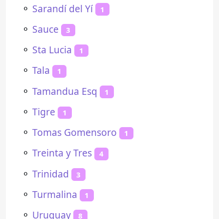
⚬
Sarandí del Yí
1
⚬
Sauce
3
⚬
Sta Lucia
1
⚬
Tala
1
⚬
Tamandua Esq
1
⚬
Tigre
1
⚬
Tomas Gomensoro
1
⚬
Treinta y Tres
4
⚬
Trinidad
3
⚬
Turmalina
1
⚬
Uruguay
8