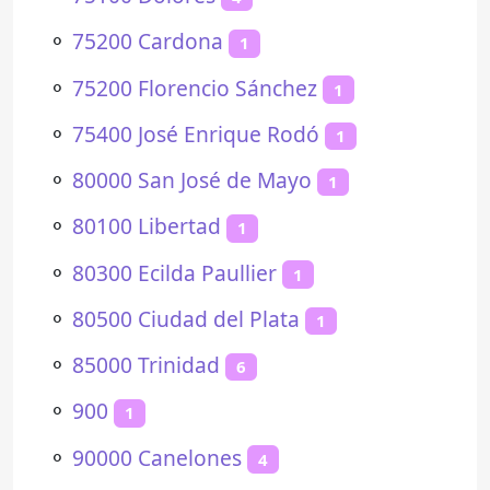
⚬
75200 Cardona
1
⚬
75200 Florencio Sánchez
1
⚬
75400 José Enrique Rodó
1
⚬
80000 San José de Mayo
1
⚬
80100 Libertad
1
⚬
80300 Ecilda Paullier
1
⚬
80500 Ciudad del Plata
1
⚬
85000 Trinidad
6
⚬
900
1
⚬
90000 Canelones
4