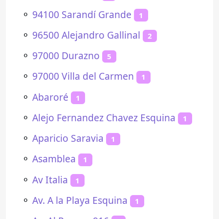
⚬
94100 Sarandí Grande
1
⚬
96500 Alejandro Gallinal
2
⚬
97000 Durazno
5
⚬
97000 Villa del Carmen
1
⚬
Abaroré
1
⚬
Alejo Fernandez Chavez Esquina
1
⚬
Aparicio Saravia
1
⚬
Asamblea
1
⚬
Av Italia
1
⚬
Av. A la Playa Esquina
1