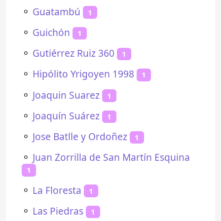
⚬
Guatambú
1
⚬
Guichón
1
⚬
Gutiérrez Ruiz 360
1
⚬
Hipólito Yrigoyen 1998
1
⚬
Joaquin Suarez
1
⚬
Joaquín Suárez
1
⚬
Jose Batlle y Ordoñez
1
⚬
Juan Zorrilla de San Martín Esquina
1
⚬
La Floresta
1
⚬
Las Piedras
1