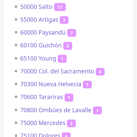
⚬
50000 Salto
17
⚬
55000 Artigas
7
⚬
60000 Paysandú
7
⚬
60100 Guichón
2
⚬
65100 Young
1
⚬
70000 Col. del Sacramento
4
⚬
70300 Nueva Helvecia
1
⚬
70600 Tarariras
1
⚬
70800 Ombúes de Lavalle
1
⚬
75000 Mercedes
2
⚬
75100 Dolores
4