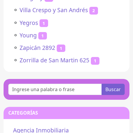
⚬
Villa Crespo y San Andrés
2
⚬
Yegros
1
⚬
Young
1
⚬
Zapicán 2892
1
⚬
Zorrilla de San Martin 625
1
Buscar
CATEGORÍAS
Agencia Inmobiliaria