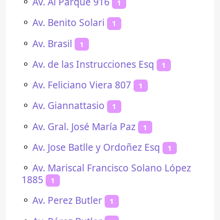
⚬
Av. Al Parque 916
1
⚬
Av. Benito Solari
1
⚬
Av. Brasil
1
⚬
Av. de las Instrucciones Esq
1
⚬
Av. Feliciano Viera 807
1
⚬
Av. Giannattasio
1
⚬
Av. Gral. José María Paz
1
⚬
Av. Jose Batlle y Ordoñez Esq
1
⚬
Av. Mariscal Francisco Solano López
1885
1
⚬
Av. Perez Butler
1