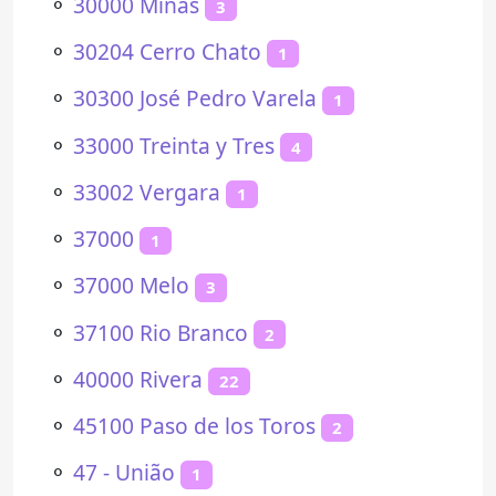
⚬
30000 Minas
3
⚬
30204 Cerro Chato
1
⚬
30300 José Pedro Varela
1
⚬
33000 Treinta y Tres
4
⚬
33002 Vergara
1
⚬
37000
1
⚬
37000 Melo
3
⚬
37100 Rio Branco
2
⚬
40000 Rivera
22
⚬
45100 Paso de los Toros
2
⚬
47 - União
1