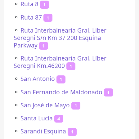
⚬
Ruta 8
1
⚬
Ruta 87
1
⚬
Ruta Interbalnearia Gral. Liber
Seregni S/n Km 37 200 Esquina
Parkway
1
⚬
Ruta Interbalnearia Gral. Líber
Seregni Km.46200
1
⚬
San Antonio
1
⚬
San Fernando de Maldonado
1
⚬
San José de Mayo
1
⚬
Santa Lucía
4
⚬
Sarandi Esquina
1