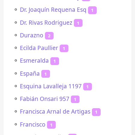
⚬
Dr. Joaquín Requena Esq
1
⚬
Dr. Rivas Rodriguez
1
⚬
Durazno
2
⚬
Ecilda Paullier
1
⚬
Esmeralda
1
⚬
España
1
⚬
Esquina Lavalleja 1197
1
⚬
Fabián Onsari 957
1
⚬
Francisca Arnal de Artigas
1
⚬
Francisco
1