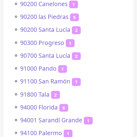
⚬
90200 Canelones
1
⚬
90200 las Piedras
5
⚬
90200 Santa Lucía
2
⚬
90300 Progreso
1
⚬
90700 Santa Lucía
2
⚬
91000 Pando
1
⚬
91100 San Ramón
1
⚬
91800 Tala
2
⚬
94000 Florida
6
⚬
94001 Sarandí Grande
1
⚬
94100 Palermo
1