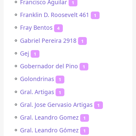
⚬
Francisco Aguilar
1
⚬
Franklin D. Roosevelt 461
1
⚬
Fray Bentos
4
⚬
Gabriel Pereira 2918
1
⚬
Gej
1
⚬
Gobernador del Pino
1
⚬
Golondrinas
1
⚬
Gral. Artigas
1
⚬
Gral. Jose Gervasio Artigas
1
⚬
Gral. Leandro Gomez
1
⚬
Gral. Leandro Gómez
1