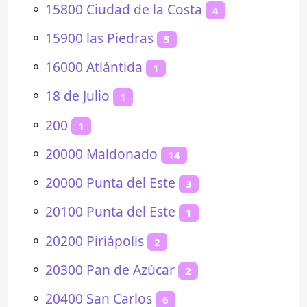
⚬
15800 Ciudad de la Costa
4
⚬
15900 las Piedras
5
⚬
16000 Atlántida
1
⚬
18 de Julio
1
⚬
200
1
⚬
20000 Maldonado
14
⚬
20000 Punta del Este
3
⚬
20100 Punta del Este
1
⚬
20200 Piriápolis
2
⚬
20300 Pan de Azúcar
2
⚬
20400 San Carlos
6