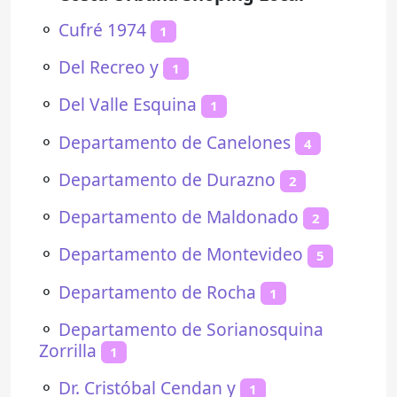
⚬
Cufré 1974
1
⚬
Del Recreo y
1
⚬
Del Valle Esquina
1
⚬
Departamento de Canelones
4
⚬
Departamento de Durazno
2
⚬
Departamento de Maldonado
2
⚬
Departamento de Montevideo
5
⚬
Departamento de Rocha
1
⚬
Departamento de Sorianosquina
Zorrilla
1
⚬
Dr. Cristóbal Cendan y
1