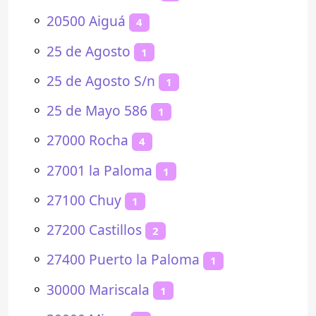
⚬
20500 Aiguá
4
⚬
25 de Agosto
1
⚬
25 de Agosto S/n
1
⚬
25 de Mayo 586
1
⚬
27000 Rocha
4
⚬
27001 la Paloma
1
⚬
27100 Chuy
1
⚬
27200 Castillos
2
⚬
27400 Puerto la Paloma
1
⚬
30000 Mariscala
1