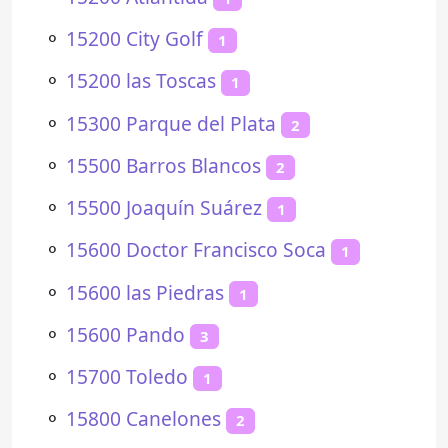
⚬
15200 City Golf
1
⚬
15200 las Toscas
1
⚬
15300 Parque del Plata
2
⚬
15500 Barros Blancos
2
⚬
15500 Joaquín Suárez
1
⚬
15600 Doctor Francisco Soca
1
⚬
15600 las Piedras
1
⚬
15600 Pando
3
⚬
15700 Toledo
1
⚬
15800 Canelones
2