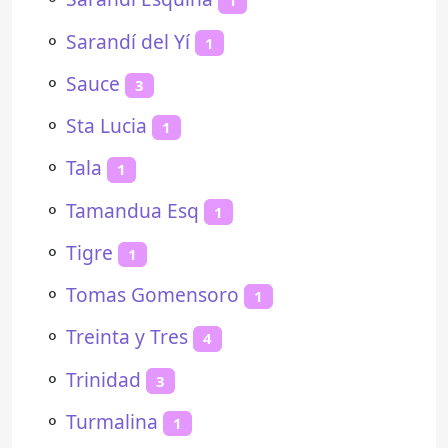
1
⚬
Sarandí del Yí
1
⚬
Sauce
3
⚬
Sta Lucia
1
⚬
Tala
1
⚬
Tamandua Esq
1
⚬
Tigre
1
⚬
Tomas Gomensoro
1
⚬
Treinta y Tres
4
⚬
Trinidad
3
⚬
Turmalina
1