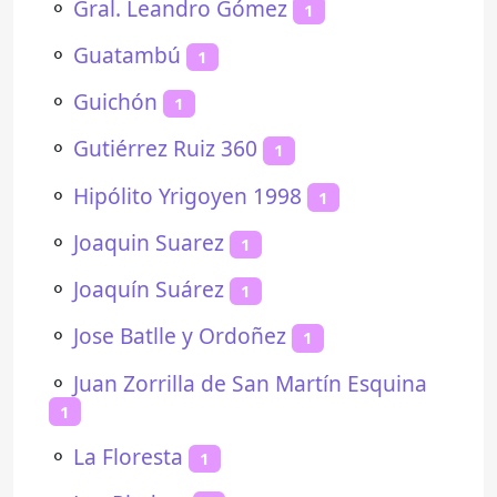
⚬
Gral. Leandro Gómez
1
⚬
Guatambú
1
⚬
Guichón
1
⚬
Gutiérrez Ruiz 360
1
⚬
Hipólito Yrigoyen 1998
1
⚬
Joaquin Suarez
1
⚬
Joaquín Suárez
1
⚬
Jose Batlle y Ordoñez
1
⚬
Juan Zorrilla de San Martín Esquina
1
⚬
La Floresta
1