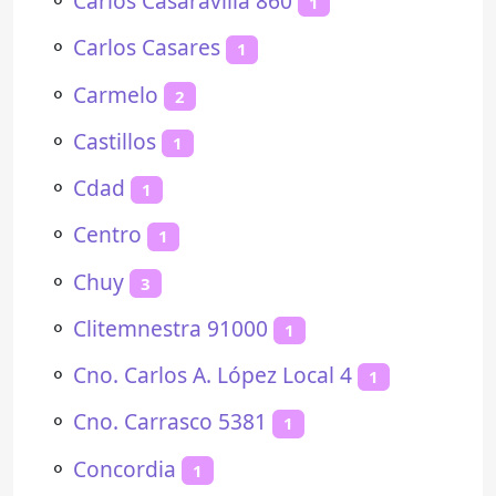
⚬
Carlos Casaravilla 860
1
⚬
Carlos Casares
1
⚬
Carmelo
2
⚬
Castillos
1
⚬
Cdad
1
⚬
Centro
1
⚬
Chuy
3
⚬
Clitemnestra 91000
1
⚬
Cno. Carlos A. López Local 4
1
⚬
Cno. Carrasco 5381
1
⚬
Concordia
1