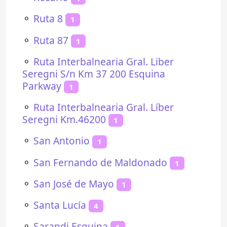
⚬
Ruta 8
1
⚬
Ruta 87
1
⚬
Ruta Interbalnearia Gral. Liber
Seregni S/n Km 37 200 Esquina
Parkway
1
⚬
Ruta Interbalnearia Gral. Líber
Seregni Km.46200
1
⚬
San Antonio
1
⚬
San Fernando de Maldonado
1
⚬
San José de Mayo
1
⚬
Santa Lucía
4
⚬
Sarandi Esquina