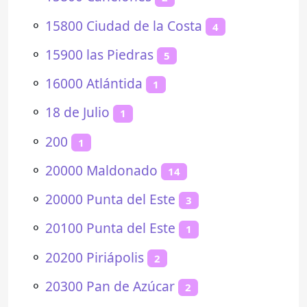
⚬
15800 Ciudad de la Costa
4
⚬
15900 las Piedras
5
⚬
16000 Atlántida
1
⚬
18 de Julio
1
⚬
200
1
⚬
20000 Maldonado
14
⚬
20000 Punta del Este
3
⚬
20100 Punta del Este
1
⚬
20200 Piriápolis
2
⚬
20300 Pan de Azúcar
2