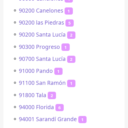
⚬
90200 Canelones
1
⚬
90200 las Piedras
5
⚬
90200 Santa Lucía
2
⚬
90300 Progreso
1
⚬
90700 Santa Lucía
2
⚬
91000 Pando
1
⚬
91100 San Ramón
1
⚬
91800 Tala
2
⚬
94000 Florida
6
⚬
94001 Sarandí Grande
1