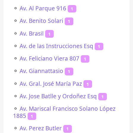
⚬
Av. Al Parque 916
1
⚬
Av. Benito Solari
1
⚬
Av. Brasil
1
⚬
Av. de las Instrucciones Esq
1
⚬
Av. Feliciano Viera 807
1
⚬
Av. Giannattasio
1
⚬
Av. Gral. José María Paz
1
⚬
Av. Jose Batlle y Ordoñez Esq
1
⚬
Av. Mariscal Francisco Solano López
1885
1
⚬
Av. Perez Butler
1