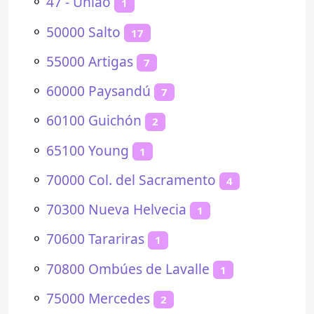
⚬
47 - União
1
⚬
50000 Salto
17
⚬
55000 Artigas
7
⚬
60000 Paysandú
7
⚬
60100 Guichón
2
⚬
65100 Young
1
⚬
70000 Col. del Sacramento
4
⚬
70300 Nueva Helvecia
1
⚬
70600 Tarariras
1
⚬
70800 Ombúes de Lavalle
1
⚬
75000 Mercedes
2