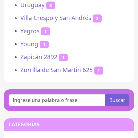
⚬
Uruguay
8
⚬
Villa Crespo y San Andrés
2
⚬
Yegros
1
⚬
Young
1
⚬
Zapicán 2892
1
⚬
Zorrilla de San Martin 625
1
Buscar
CATEGORÍAS