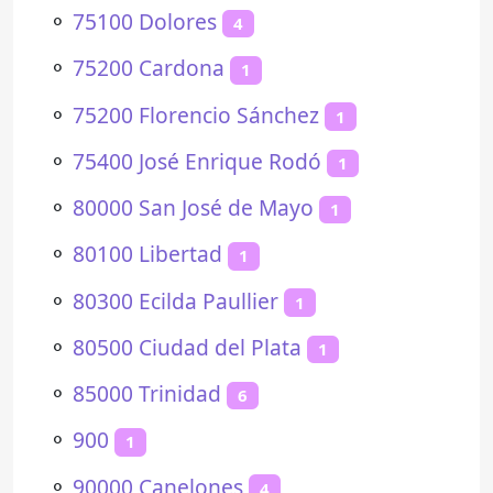
⚬
75100 Dolores
4
⚬
75200 Cardona
1
⚬
75200 Florencio Sánchez
1
⚬
75400 José Enrique Rodó
1
⚬
80000 San José de Mayo
1
⚬
80100 Libertad
1
⚬
80300 Ecilda Paullier
1
⚬
80500 Ciudad del Plata
1
⚬
85000 Trinidad
6
⚬
900
1
⚬
90000 Canelones
4