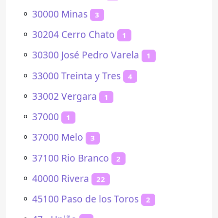
⚬
30000 Minas
3
⚬
30204 Cerro Chato
1
⚬
30300 José Pedro Varela
1
⚬
33000 Treinta y Tres
4
⚬
33002 Vergara
1
⚬
37000
1
⚬
37000 Melo
3
⚬
37100 Rio Branco
2
⚬
40000 Rivera
22
⚬
45100 Paso de los Toros
2