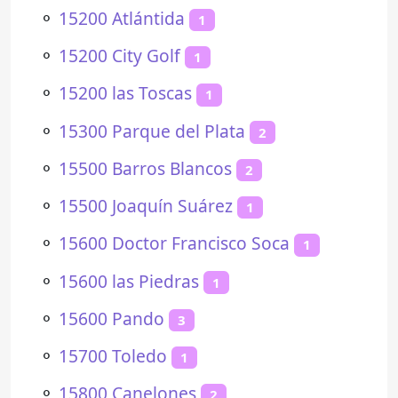
⚬
15200 Atlántida
1
⚬
15200 City Golf
1
⚬
15200 las Toscas
1
⚬
15300 Parque del Plata
2
⚬
15500 Barros Blancos
2
⚬
15500 Joaquín Suárez
1
⚬
15600 Doctor Francisco Soca
1
⚬
15600 las Piedras
1
⚬
15600 Pando
3
⚬
15700 Toledo
1
⚬
15800 Canelones
2