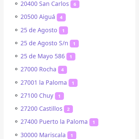
⚬
20400 San Carlos
6
⚬
20500 Aiguá
4
⚬
25 de Agosto
1
⚬
25 de Agosto S/n
1
⚬
25 de Mayo 586
1
⚬
27000 Rocha
4
⚬
27001 la Paloma
1
⚬
27100 Chuy
1
⚬
27200 Castillos
2
⚬
27400 Puerto la Paloma
1
⚬
30000 Mariscala
1