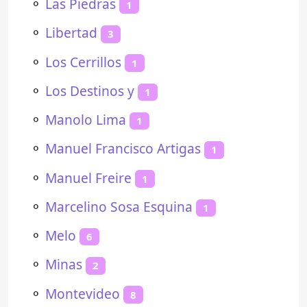
⚬
Las Piedras
1
⚬
Libertad
3
⚬
Los Cerrillos
1
⚬
Los Destinos y
1
⚬
Manolo Lima
1
⚬
Manuel Francisco Artigas
1
⚬
Manuel Freire
1
⚬
Marcelino Sosa Esquina
1
⚬
Melo
6
⚬
Minas
2
⚬
Montevideo
8