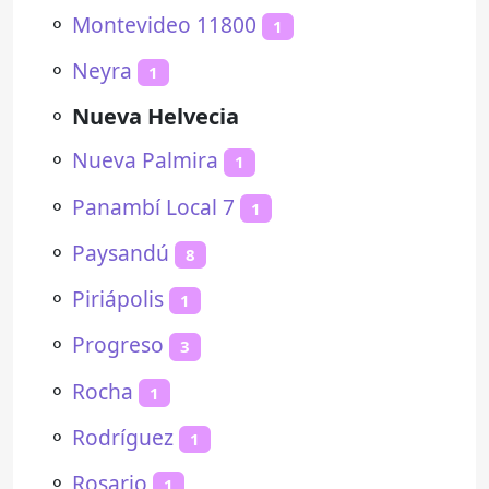
⚬
Montevideo 11800
1
⚬
Neyra
1
⚬
Nueva Helvecia
⚬
Nueva Palmira
1
⚬
Panambí Local 7
1
⚬
Paysandú
8
⚬
Piriápolis
1
⚬
Progreso
3
⚬
Rocha
1
⚬
Rodríguez
1
⚬
Rosario
1