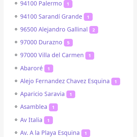
⚬
94100 Palermo
1
⚬
94100 Sarandí Grande
1
⚬
96500 Alejandro Gallinal
2
⚬
97000 Durazno
5
⚬
97000 Villa del Carmen
1
⚬
Abaroré
1
⚬
Alejo Fernandez Chavez Esquina
1
⚬
Aparicio Saravia
1
⚬
Asamblea
1
⚬
Av Italia
1
⚬
Av. A la Playa Esquina
1