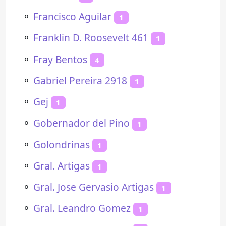
⚬
Francisco Aguilar
1
⚬
Franklin D. Roosevelt 461
1
⚬
Fray Bentos
4
⚬
Gabriel Pereira 2918
1
⚬
Gej
1
⚬
Gobernador del Pino
1
⚬
Golondrinas
1
⚬
Gral. Artigas
1
⚬
Gral. Jose Gervasio Artigas
1
⚬
Gral. Leandro Gomez
1