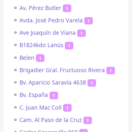
⚬
Av. Pérez Butler
1
⚬
Avda. José Pedro Varela
1
⚬
Ave Joaquín de Viana
1
⚬
B1824kdo Lanús
1
⚬
Belen
1
⚬
Brigadier Gral. Fructuoso Rivera
1
⚬
Bv. Aparicio Saravía 4638
1
⚬
Bv. España
1
⚬
C. Juan Mac Coll
1
⚬
Cam. Al Paso de la Cruz
1