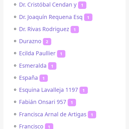
⚬
Dr. Cristóbal Cendan y
1
⚬
Dr. Joaquín Requena Esq
1
⚬
Dr. Rivas Rodriguez
1
⚬
Durazno
2
⚬
Ecilda Paullier
1
⚬
Esmeralda
1
⚬
España
1
⚬
Esquina Lavalleja 1197
1
⚬
Fabián Onsari 957
1
⚬
Francisca Arnal de Artigas
1
⚬
Francisco
1